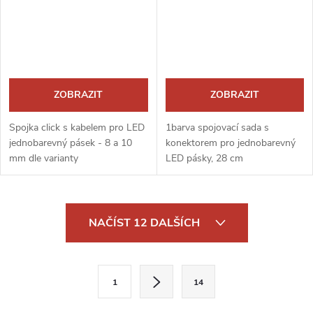
ZOBRAZIT
ZOBRAZIT
Spojka click s kabelem pro LED
1barva spojovací sada s
jednobarevný pásek - 8 a 10
konektorem pro jednobarevný
mm dle varianty
LED pásky, 28 cm
O
NAČÍST 12 DALŠÍCH
v
l
S
1
14
t
á