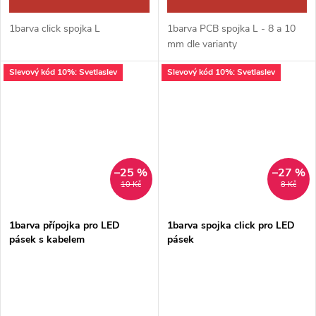
1barva click spojka L
1barva PCB spojka L - 8 a 10
mm dle varianty
Slevový kód 10%: Svetlaslev
Slevový kód 10%: Svetlaslev
–25 %
–27 %
10 Kč
8 Kč
1barva přípojka pro LED
1barva spojka click pro LED
pásek s kabelem
pásek