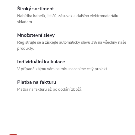
r
d
á
Široký sortiment
a
n
Nabídka kabelů, jističů, zásuvek a dalšího elektromateriálu
skladem.
k
c
o
Množstevní slevy
í
v
Registrujte se a získejte automaticky slevu 3% na všechny naše
produkty.
á
p
n
Individuální kalkulace
r
í
V případě zájmu vám na míru naceníme celý projekt.
v
Platba na fakturu
k
Platba na fakturu až po dodání zboží.
y
v
ý