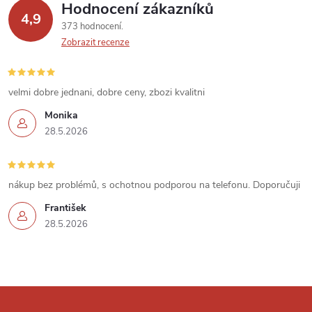
p
Hodnocení zákazníků
4,9
373 hodnocení
i
Zobrazit recenze
s
u
velmi dobre jednani, dobre ceny, zbozi kvalitni
Monika
28.5.2026
nákup bez problémů, s ochotnou podporou na telefonu. Doporučuji
František
28.5.2026
Z