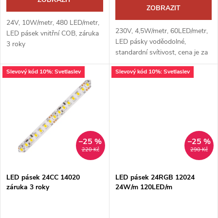
d
d
ZOBRAZIT
u
24V, 10W/metr, 480 LED/metr,
u
230V, 4,5W/metr, 60LED/metr,
LED pásek vnitřní COB, záruka
k
LED pásky voděodolné,
3 roky
k
standardní svítivost, cena je za
1 m
t
Slevový kód 10%: Svetlaslev
Slevový kód 10%: Svetlaslev
t
ů
ů
–25 %
–25 %
220 Kč
290 Kč
LED pásek 24CC 14020
LED pásek 24RGB 12024
záruka 3 roky
24W/m 120LED/m