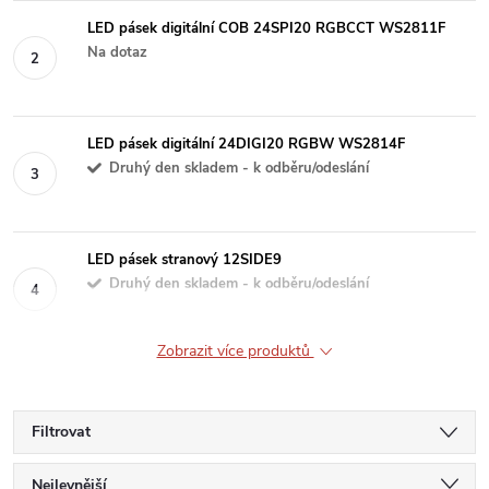
LED pásek digitální COB 24SPI20 RGBCCT WS2811F
Na dotaz
LED pásek digitální 24DIGI20 RGBW WS2814F
Druhý den skladem - k odběru/odeslání
LED pásek stranový 12SIDE9
Druhý den skladem - k odběru/odeslání
Zobrazit více produktů
Filtrovat
Ř
Nejlevnější