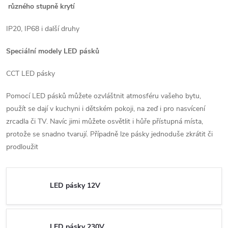
různého stupně krytí
IP20, IP68 i další druhy
Speciální modely LED pásků
CCT LED pásky
Pomocí LED pásků můžete ozvláštnit atmosféru vašeho bytu,
použít se dají v kuchyni i dětském pokoji, na zeď i pro nasvícení
zrcadla či TV. Navíc jimi můžete osvětlit i hůře přístupná místa,
protože se snadno tvarují. Případně lze pásky jednoduše zkrátit či
prodloužit
LED pásky 12V
LED pásky 230V