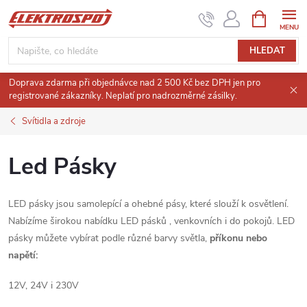
Přejít
NÁKUPNÍ
KOŠÍK
na
obsah
HLEDAT
Doprava zdarma při objednávce nad 2 500 Kč bez DPH jen pro
registrované zákazníky. Neplatí pro nadrozměrné zásilky.
Svítidla a zdroje
Led Pásky
LED pásky jsou samolepící a ohebné pásy, které slouží k osvětlení.
Nabízíme širokou nabídku LED pásků , venkovních i do pokojů. LED
pásky můžete vybírat podle různé barvy světla,
příkonu nebo
napětí:
12V, 24V i 230V