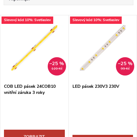
a
Nejdražší
V
Slevový kód 10%: Svetlaslev
Slevový kód 10%: Svetlaslev
Nejprodávanější
z
ý
Abecedně
e
p
n
i
–25 %
–25 %
120 Kč
99 Kč
í
s
p
COB LED pásek 24COB10
LED pásek 230V3 230V
vnitřní záruka 3 roky
p
r
r
o
o
ZOBRAZIT