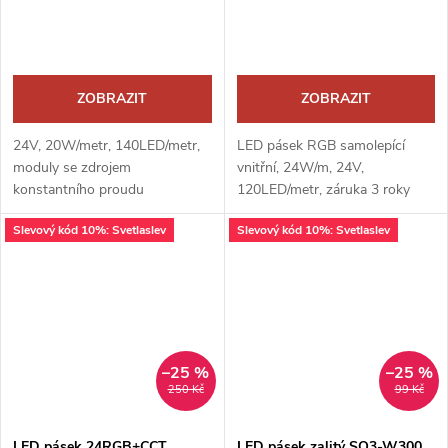
ZOBRAZIT
ZOBRAZIT
24V, 20W/metr, 140LED/metr,
LED pásek RGB samolepící
moduly se zdrojem
vnitřní, 24W/m, 24V,
konstantního proudu
120LED/metr, záruka 3 roky
Slevový kód 10%: Svetlaslev
Slevový kód 10%: Svetlaslev
–25 %
–25 %
250 Kč
99 Kč
LED pásek 24RGB+CCT
LED pásek zalitý SQ3-W300