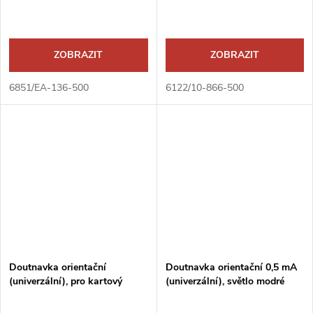
ZOBRAZIT
ZOBRAZIT
6851/EA-136-500
6122/10-866-500
Doutnavka orientační
Doutnavka orientační 0,5 mA
(univerzální), pro kartový
(univerzální), světlo modré
spínač 2CKA001012A1713