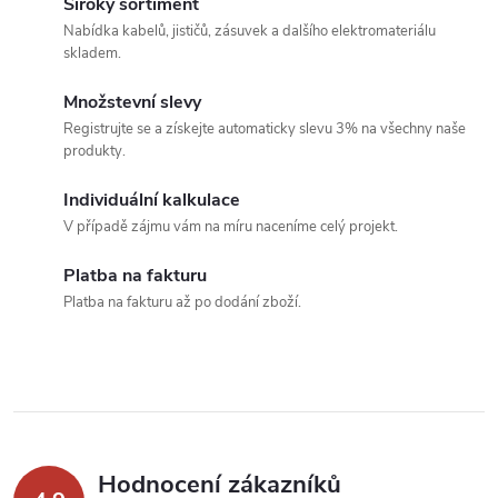
á
Široký sortiment
a
n
Nabídka kabelů, jističů, zásuvek a dalšího elektromateriálu
skladem.
k
c
o
Množstevní slevy
í
v
Registrujte se a získejte automaticky slevu 3% na všechny naše
produkty.
á
p
n
Individuální kalkulace
r
í
V případě zájmu vám na míru naceníme celý projekt.
v
Platba na fakturu
k
Platba na fakturu až po dodání zboží.
y
v
ý
p
Hodnocení zákazníků