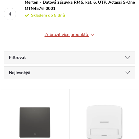
Merten - Datová zásuvka RJ45, kat. 6, UTP, Actassi S-One
MTN4576-0001
Skladem do 5 dnů
Zobrazit více produktů
Filtrovat
Ř
Nejlevnější
a
Nejdražší
V
Nejprodávanější
z
ý
Abecedně
e
p
n