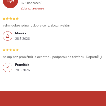
4,9
373 hodnocení
i
Zobrazit recenze
s
u
velmi dobre jednani, dobre ceny, zbozi kvalitni
Monika
28.5.2026
nákup bez problémů, s ochotnou podporou na telefonu. Doporučuji
František
28.5.2026
Z