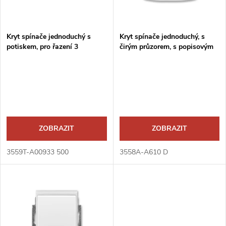
i
í
s
p
Kryt spínače jednoduchý s
Kryt spínače jednoduchý, s
potiskem, pro řazení 3
čirým průzorem, s popisovým
p
polem
r
r
o
o
d
d
ZOBRAZIT
ZOBRAZIT
u
u
3559T-A00933 500
3558A-A610 D
k
k
t
t
ů