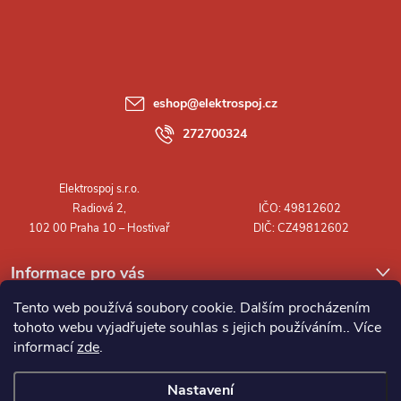
á
p
a
eshop
@
elektrospoj.cz
t
272700324
í
Informace pro vás
Tento web používá soubory cookie. Dalším procházením
tohoto webu vyjadřujete souhlas s jejich používáním.. Více
informací
zde
.
Nastavení