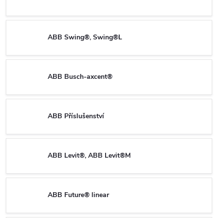
ABB Swing®, Swing®L
ABB Busch-axcent®
ABB Příslušenství
ABB Levit®, ABB Levit®M
ABB Future® linear