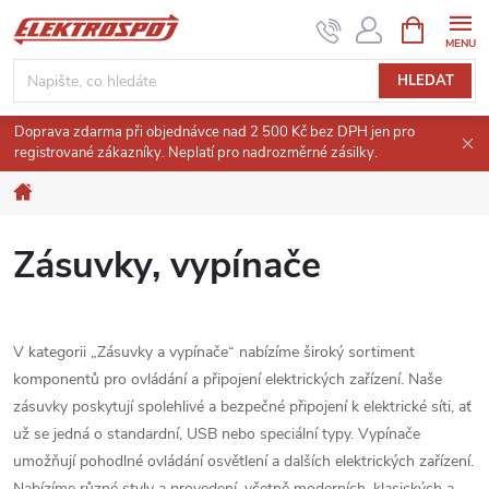
Přejít
NÁKUPNÍ
KOŠÍK
na
obsah
HLEDAT
Doprava zdarma při objednávce nad 2 500 Kč bez DPH jen pro
registrované zákazníky. Neplatí pro nadrozměrné zásilky.
Domů
Zásuvky, vypínače
V kategorii „Zásuvky a vypínače“ nabízíme široký sortiment
komponentů pro ovládání a připojení elektrických zařízení. Naše
zásuvky poskytují spolehlivé a bezpečné připojení k elektrické síti, ať
už se jedná o standardní, USB nebo speciální typy. Vypínače
umožňují pohodlné ovládání osvětlení a dalších elektrických zařízení.
Nabízíme různé styly a provedení, včetně moderních, klasických a