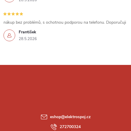
28.5.2026
nákup bez problémů, s ochotnou podporou na telefonu. Doporučuji
František
28.5.2026
Z
á
p
a
eshop
@
elektrospoj.cz
t
272700324