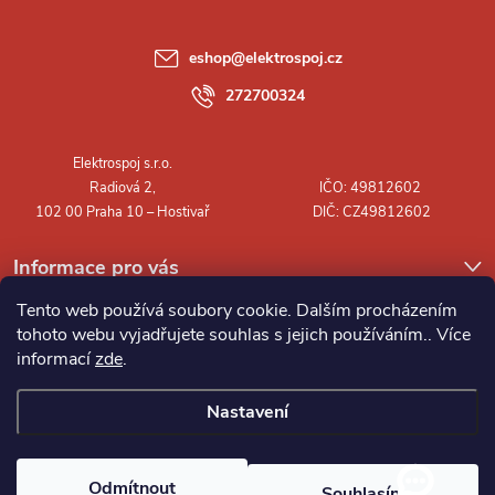
a
eshop
@
elektrospoj.cz
t
272700324
í
Informace pro vás
Tento web používá soubory cookie. Dalším procházením
tohoto webu vyjadřujete souhlas s jejich používáním.. Více
informací
zde
.
Nastavení
Copyright 2026
Elektrospoj s.r.o.
. Všechna práva vyhrazena.
Odmítnout
Souhlasím