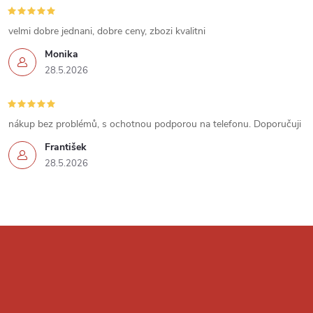
ý
velmi dobre jednani, dobre ceny, zbozi kvalitni
p
Monika
i
28.5.2026
s
u
nákup bez problémů, s ochotnou podporou na telefonu. Doporučuji
František
28.5.2026
Z
á
p