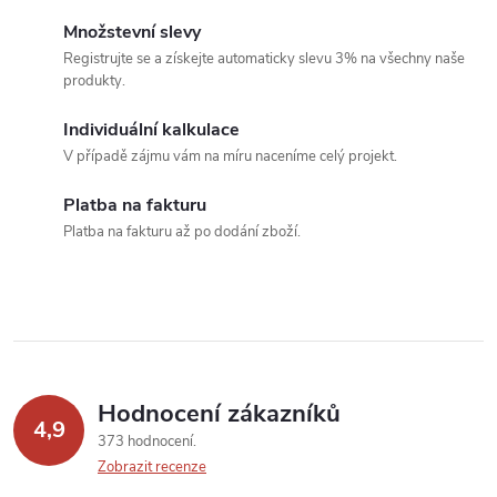
á
Množstevní slevy
Registrujte se a získejte automaticky slevu 3% na všechny naše
d
produkty.
a
Individuální kalkulace
c
V případě zájmu vám na míru naceníme celý projekt.
í
Platba na fakturu
Platba na fakturu až po dodání zboží.
p
r
v
k
Hodnocení zákazníků
y
4,9
373 hodnocení
v
Zobrazit recenze