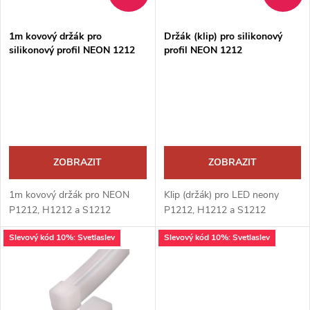
í
s
p
1m kovový držák pro
Držák (klip) pro silikonový
silikonový profil NEON 1212
profil NEON 1212
p
r
r
o
o
d
d
ZOBRAZIT
ZOBRAZIT
u
u
1m kovový držák pro NEON
Klip (držák) pro LED neony
k
P1212, H1212 a S1212
P1212, H1212 a S1212
k
Slevový kód 10%: Svetlaslev
Slevový kód 10%: Svetlaslev
t
t
ů
ů