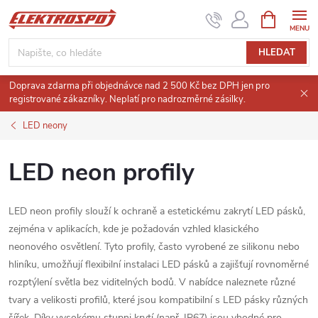
Přejít
NÁKUPNÍ
KOŠÍK
na
obsah
HLEDAT
Doprava zdarma při objednávce nad 2 500 Kč bez DPH jen pro
registrované zákazníky. Neplatí pro nadrozměrné zásilky.
LED neony
LED neon profily
LED neon profily slouží k ochraně a estetickému zakrytí LED pásků,
zejména v aplikacích, kde je požadován vzhled klasického
neonového osvětlení.
Tyto profily, často vyrobené ze silikonu nebo
hliníku, umožňují flexibilní instalaci LED pásků a zajišťují rovnoměrné
rozptýlení světla bez viditelných bodů.
V nabídce naleznete různé
tvary a velikosti profilů, které jsou kompatibilní s LED pásky různých
šířek.
Díky vysokému stupni krytí (např. IP67) jsou vhodné pro