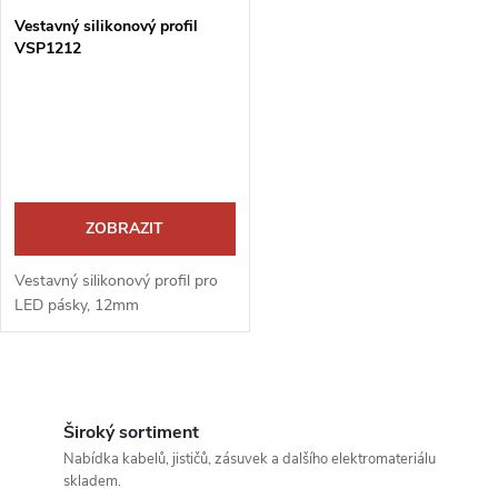
Vestavný silikonový profil
VSP1212
ZOBRAZIT
Vestavný silikonový profil pro
LED pásky, 12mm
O
v
Široký sortiment
Nabídka kabelů, jističů, zásuvek a dalšího elektromateriálu
l
skladem.