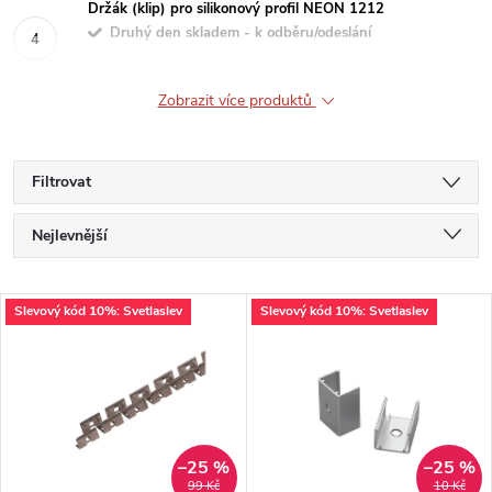
Držák (klip) pro silikonový profil NEON 1212
Druhý den skladem - k odběru/odeslání
Zobrazit více produktů
Filtrovat
Ř
Nejlevnější
a
Nejdražší
V
Slevový kód 10%: Svetlaslev
Slevový kód 10%: Svetlaslev
Nejprodávanější
z
ý
Abecedně
e
p
n
i
–25 %
–25 %
99 Kč
10 Kč