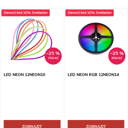
a
Nejdražší
V
Slevový kód 10%: Svetlaslev
Slevový kód 10%: Svetlaslev
Nejprodávanější
z
ý
Abecedně
e
p
n
i
–25 %
–25 %
750 Kč
850 Kč
í
s
p
LED NEON 12NEON10
LED NEON RGB 12NEON14
p
r
r
o
o
d
ZOBRAZIT
ZOBRAZIT