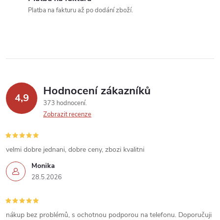
í
Platba na fakturu až po dodání zboží.
p
r
v
k
Hodnocení zákazníků
y
4,9
373 hodnocení
v
Zobrazit recenze
ý
velmi dobre jednani, dobre ceny, zbozi kvalitni
p
Monika
i
28.5.2026
s
u
nákup bez problémů, s ochotnou podporou na telefonu. Doporučuji