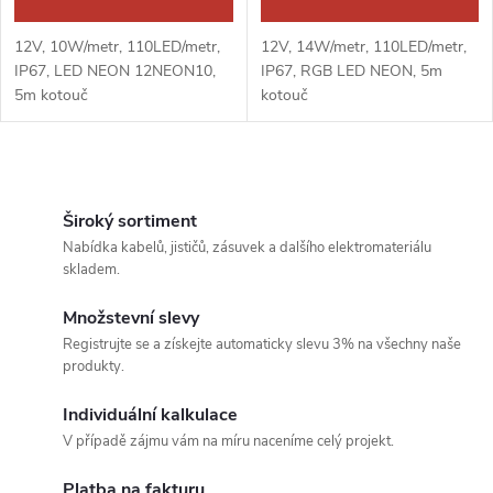
d
u
u
12V, 10W/metr, 110LED/metr,
12V, 14W/metr, 110LED/metr,
k
IP67, LED NEON 12NEON10,
IP67, RGB LED NEON, 5m
k
5m kotouč
kotouč
t
t
O
ů
ů
v
Široký sortiment
Nabídka kabelů, jističů, zásuvek a dalšího elektromateriálu
l
skladem.
á
Množstevní slevy
Registrujte se a získejte automaticky slevu 3% na všechny naše
d
produkty.
a
Individuální kalkulace
c
V případě zájmu vám na míru naceníme celý projekt.
Platba na fakturu