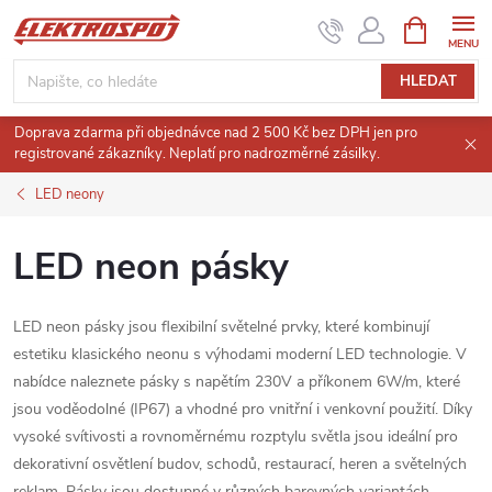
Přejít
NÁKUPNÍ
KOŠÍK
na
obsah
HLEDAT
Doprava zdarma při objednávce nad 2 500 Kč bez DPH jen pro
registrované zákazníky. Neplatí pro nadrozměrné zásilky.
LED neony
LED neon pásky
LED neon pásky jsou flexibilní světelné prvky, které kombinují
estetiku klasického neonu s výhodami moderní LED technologie.
V
nabídce naleznete pásky s napětím 230V a příkonem 6W/m, které
jsou voděodolné (IP67) a vhodné pro vnitřní i venkovní použití.
Díky
vysoké svítivosti a rovnoměrnému rozptylu světla jsou ideální pro
dekorativní osvětlení budov, schodů, restaurací, heren a světelných
reklam.
Pásky jsou dostupné v různých barevných variantách,