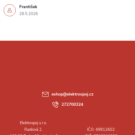
František
28.5.2026
Z
á
p
a
eshop
@
elektrospoj.cz
t
272700324
í