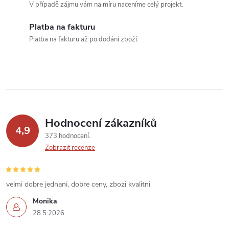
c
V případě zájmu vám na míru naceníme celý projekt.
í
Platba na fakturu
Platba na fakturu až po dodání zboží.
p
r
v
k
Hodnocení zákazníků
y
4,9
373 hodnocení
v
Zobrazit recenze
ý
velmi dobre jednani, dobre ceny, zbozi kvalitni
p
Monika
i
28.5.2026