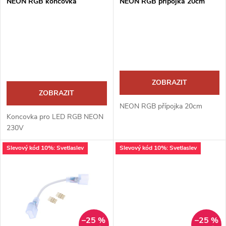
p
NEON RGB koncovka
NEON RGB přípojka 20cm
p
r
r
o
o
d
ZOBRAZIT
d
ZOBRAZIT
u
NEON RGB přípojka 20cm
u
Koncovka pro LED RGB NEON
k
230V
k
Slevový kód 10%: Svetlaslev
Slevový kód 10%: Svetlaslev
t
t
ů
ů
–25 %
–25 %