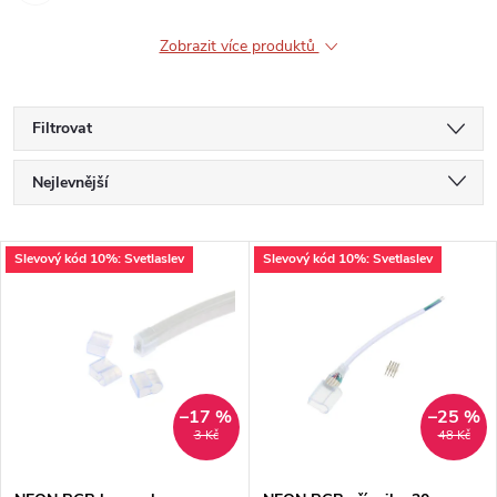
Zobrazit více produktů
Filtrovat
Ř
Nejlevnější
a
Nejdražší
V
Slevový kód 10%: Svetlaslev
Slevový kód 10%: Svetlaslev
Nejprodávanější
z
ý
Abecedně
e
p
n
i
–17 %
–25 %
3 Kč
48 Kč
í
s