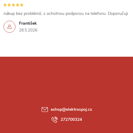
s
u
nákup bez problémů, s ochotnou podporou na telefonu. Doporučuji
František
28.5.2026
Z
á
p
a
eshop
@
elektrospoj.cz
t
272700324