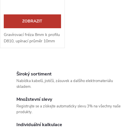
ZOBRAZIT
Gravírovací fréza 8mm k profilu
D810, upínací průměr 10mm
O
v
Široký sortiment
Nabídka kabelů, jističů, zásuvek a dalšího elektromateriálu
l
skladem.
á
Množstevní slevy
Registrujte se a získejte automaticky slevu 3% na všechny naše
d
produkty.
a
Individuální kalkulace