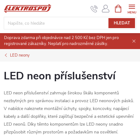
Přejít
NÁKUPNÍ
KOŠÍK
na
obsah
HLEDAT
Doprava zdarma při objednávce nad 2 500 Kč bez DPH jen pro
registrované zákazníky. Neplatí pro nadrozměrné zásilky.
LED neony
LED neon příslušenství
LED neon příslušenství zahrnuje širokou škálu komponentů
nezbytných pro správnou instalaci a provoz LED neonových pásků.
V nabídce naleznete montážní úchyty, spojky, koncovky, napájecí
kabely a další doplňky, které zajišťují bezpečné a estetické upevnění
LED neonů.
Díky těmto komponentům lze LED neony snadno
přizpůsobit různým prostorům a požadavkům na osvětlení.