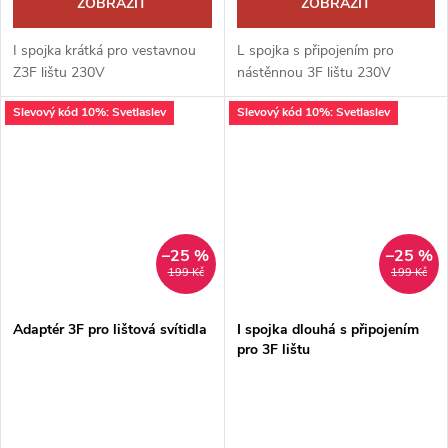
ZOBRAZIT
ZOBRAZIT
I spojka krátká pro vestavnou
L spojka s připojením pro
Z3F lištu 230V
nástěnnou 3F lištu 230V
Slevový kód 10%: Svetlaslev
Slevový kód 10%: Svetlaslev
–25 %
–25 %
199 Kč
199 Kč
Adaptér 3F pro lištová svítidla
I spojka dlouhá s připojením
pro 3F lištu