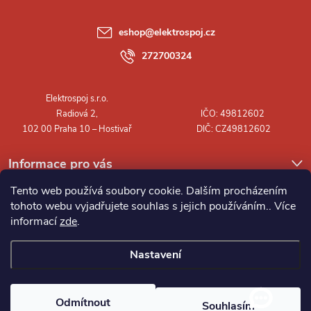
a
eshop
@
elektrospoj.cz
t
272700324
í
Informace pro vás
Tento web používá soubory cookie. Dalším procházením
tohoto webu vyjadřujete souhlas s jejich používáním.. Více
informací
zde
.
Nastavení
Copyright 2026
Elektrospoj s.r.o.
. Všechna práva vyhrazena.
Odmítnout
Souhlasím