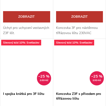
ZOBRAZIT
ZOBRAZIT
Úchyt pro uchycení vestavných
Koncovka 3F pro nástěnnou
Z3F lišt.
třífázovou lištu 230VAC
Slevový kód 10%: Svetlaslev
Slevový kód 10%: Svetlaslev
–25 %
–25 %
130 Kč
130 Kč
I spojka krátká pro 3F lištu
Koncovka Z3F s přívodem pro
třífázovou lištu