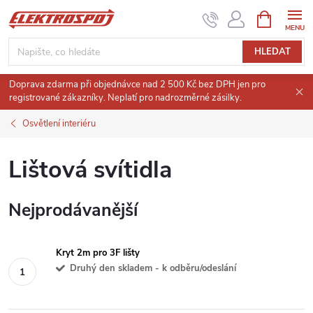
Přejít
NÁKUPNÍ
KOŠÍK
na
obsah
HLEDAT
Doprava zdarma při objednávce nad 2 500 Kč bez DPH jen pro
registrované zákazníky. Neplatí pro nadrozměrné zásilky.
Osvětlení interiéru
Lištová svítidla
Nejprodávanější
Kryt 2m pro 3F lišty
Druhý den skladem - k odběru/odeslání