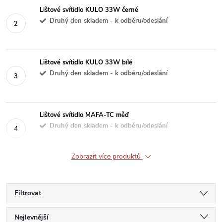
Lištové svítidlo KULO 33W černé
Druhý den skladem - k odběru/odeslání
Lištové svítidlo KULO 33W bílé
Druhý den skladem - k odběru/odeslání
Lištové svítidlo MAFA-TC měď
Druhý den skladem - k odběru/odeslání
Zobrazit více produktů
Filtrovat
Ř
Nejlevnější