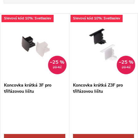
a
Nejdražší
V
Slevový kód 10%: Svetlaslev
Slevový kód 10%: Svetlaslev
Nejprodávanější
z
ý
Abecedně
e
p
n
i
–25 %
–25 %
20 Kč
20 Kč
í
s
p
Koncovka krátká 3F pro
Koncovka krátká Z3F pro
třífázovou lištu
třífázovou lištu
p
r
r
o
o
d