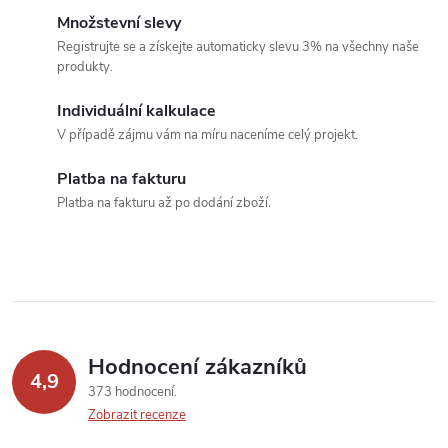
c
o
Množstevní slevy
í
v
Registrujte se a získejte automaticky slevu 3% na všechny naše
produkty.
á
p
n
Individuální kalkulace
r
í
V případě zájmu vám na míru naceníme celý projekt.
v
Platba na fakturu
k
Platba na fakturu až po dodání zboží.
y
v
ý
p
Hodnocení zákazníků
4,9
373 hodnocení
i
Zobrazit recenze