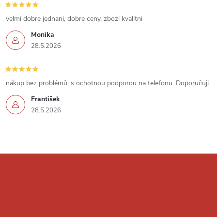
s
u
velmi dobre jednani, dobre ceny, zbozi kvalitni
Monika
28.5.2026
nákup bez problémů, s ochotnou podporou na telefonu. Doporučuji
František
28.5.2026
Z
á
p