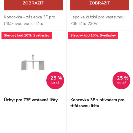
d
ZOBRAZIT
ZOBRAZIT
u
u
Koncovka - záslepka 3F pro
I spojka krátká pro vestavnou
k
třífázovou vodící lištu
Z3F lištu 230V
k
Slevový kód 10%: Svetlaslev
Slevový kód 10%: Svetlaslev
t
t
ů
ů
–25 %
–25 %
50 Kč
99 Kč
Úchyt pro Z3F vestavné lišty
Koncovka 3F s přívodem pro
třífázovou lištu