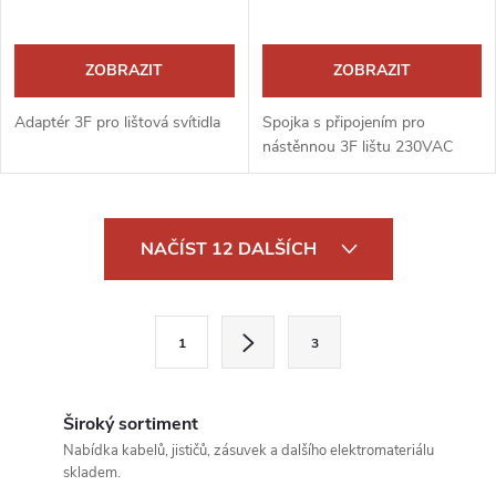
ZOBRAZIT
ZOBRAZIT
Adaptér 3F pro lištová svítidla
Spojka s připojením pro
nástěnnou 3F lištu 230VAC
O
NAČÍST 12 DALŠÍCH
v
l
S
1
3
t
á
r
d
á
Široký sortiment
a
n
Nabídka kabelů, jističů, zásuvek a dalšího elektromateriálu
skladem.
k