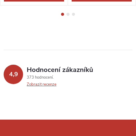
Hodnocení zákazníků
4,9
373 hodnocení
Zobrazit recenze
Z