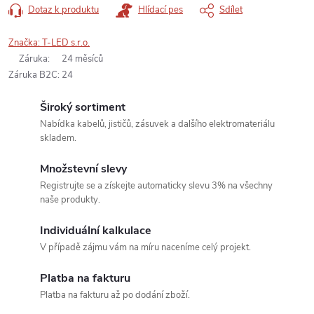
Dotaz k produktu
Hlídací pes
Sdílet
Značka:
T-LED s.r.o.
Záruka
:
24 měsíců
Záruka B2C
:
24
Široký sortiment
Nabídka kabelů, jističů, zásuvek a dalšího elektromateriálu
skladem.
Množstevní slevy
Registrujte se a získejte automaticky slevu 3% na všechny
naše produkty.
Individuální kalkulace
V případě zájmu vám na míru naceníme celý projekt.
Platba na fakturu
Platba na fakturu až po dodání zboží.