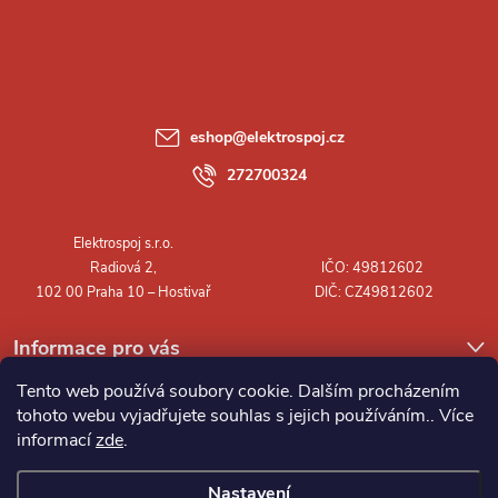
á
p
a
eshop
@
elektrospoj.cz
t
272700324
í
Informace pro vás
Tento web používá soubory cookie. Dalším procházením
tohoto webu vyjadřujete souhlas s jejich používáním.. Více
informací
zde
.
Nastavení