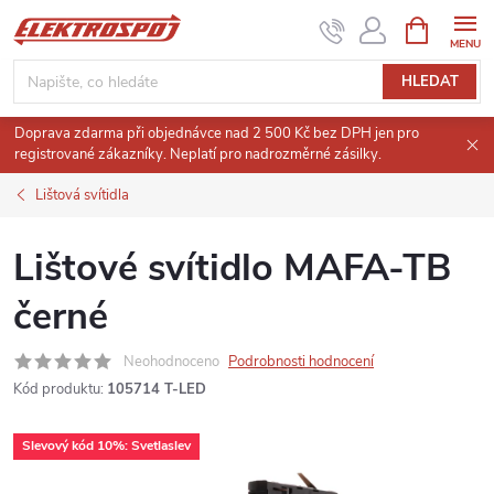
Přejít
NÁKUPNÍ
KOŠÍK
na
obsah
HLEDAT
Doprava zdarma při objednávce nad 2 500 Kč bez DPH jen pro
registrované zákazníky. Neplatí pro nadrozměrné zásilky.
Lištová svítidla
Lištové svítidlo MAFA-TB
černé
Neohodnoceno
Podrobnosti hodnocení
Kód produktu:
105714 T-LED
Slevový kód 10%: Svetlaslev