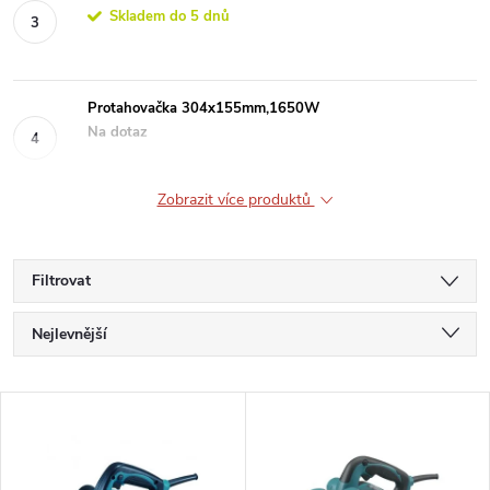
Skladem do 5 dnů
Protahovačka 304x155mm,1650W
Na dotaz
Zobrazit více produktů
Filtrovat
Ř
Nejlevnější
a
Nejdražší
V
Nejprodávanější
z
ý
Abecedně