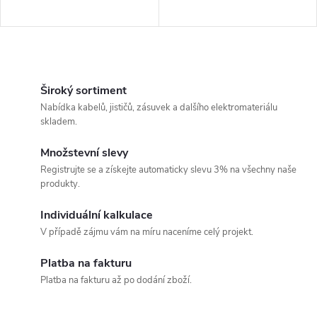
O
v
Široký sortiment
Nabídka kabelů, jističů, zásuvek a dalšího elektromateriálu
l
skladem.
á
Množstevní slevy
Registrujte se a získejte automaticky slevu 3% na všechny naše
d
produkty.
a
Individuální kalkulace
c
V případě zájmu vám na míru naceníme celý projekt.
í
Platba na fakturu
Platba na fakturu až po dodání zboží.
p