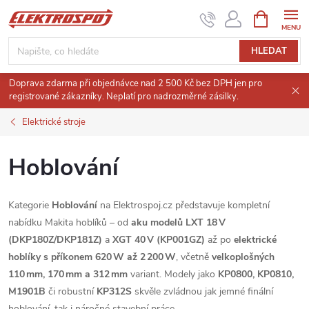
Přejít
NÁKUPNÍ
KOŠÍK
na
obsah
HLEDAT
Doprava zdarma při objednávce nad 2 500 Kč bez DPH jen pro
registrované zákazníky. Neplatí pro nadrozměrné zásilky.
Elektrické stroje
Hoblování
Kategorie
Hoblování
na Elektrospoj.cz představuje kompletní
nabídku Makita hoblíků – od
aku modelů LXT 18 V
(DKP180Z/DKP181Z)
a
XGT 40 V (KP001GZ)
až po
elektrické
hoblíky s příkonem 620 W až 2 200 W
, včetně
velkoplošných
110 mm, 170 mm a 312 mm
variant. Modely jako
KP0800, KP0810,
M1901B
či robustní
KP312S
skvěle zvládnou jak jemné finální
hoblování, tak i náročné stavební práce