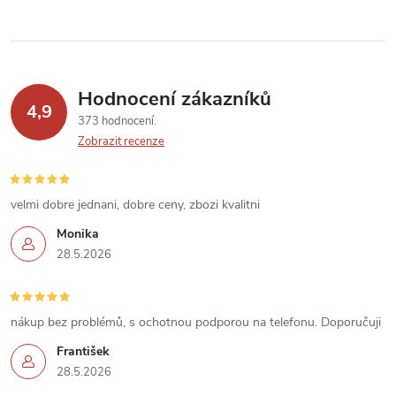
r
v
k
Hodnocení zákazníků
y
4,9
373 hodnocení
v
Zobrazit recenze
ý
velmi dobre jednani, dobre ceny, zbozi kvalitni
p
Monika
i
28.5.2026
s
u
nákup bez problémů, s ochotnou podporou na telefonu. Doporučuji
František
28.5.2026