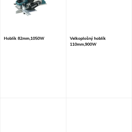
t
t
ů
ů
Hoblík 82mm,1050W
Velkoplošný hoblík
110mm,900W