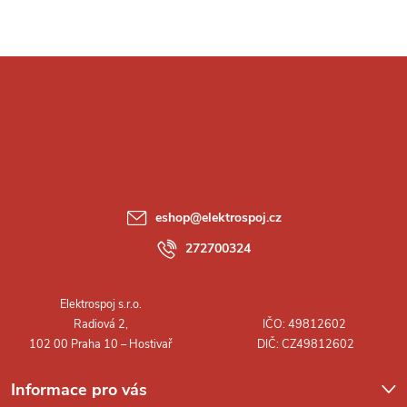
Z
á
p
a
eshop
@
elektrospoj.cz
t
272700324
í
Informace pro vás