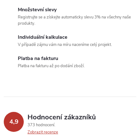
c
o
Množstevní slevy
í
v
Registrujte se a získejte automaticky slevu 3% na všechny naše
produkty.
á
p
n
Individuální kalkulace
r
í
V případě zájmu vám na míru naceníme celý projekt.
v
Platba na fakturu
k
Platba na fakturu až po dodání zboží.
y
v
ý
p
Hodnocení zákazníků
4,9
373 hodnocení
i
Zobrazit recenze