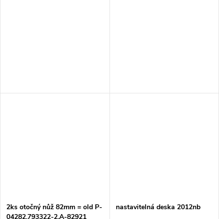
2ks otočný nůž 82mm = old P-
nastavitelná deska 2012nb
04282,793322-2,A-82921