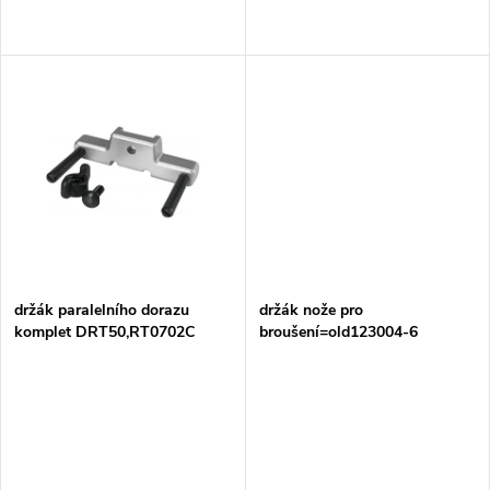
d
d
u
u
k
k
t
t
ů
ů
držák paralelního dorazu
držák nože pro
komplet DRT50,RT0702C
broušení=old123004-6