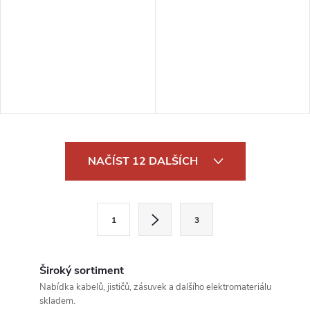
O
NAČÍST 12 DALŠÍCH
v
l
S
1
3
t
á
r
d
á
Široký sortiment
a
n
Nabídka kabelů, jističů, zásuvek a dalšího elektromateriálu
skladem.
k