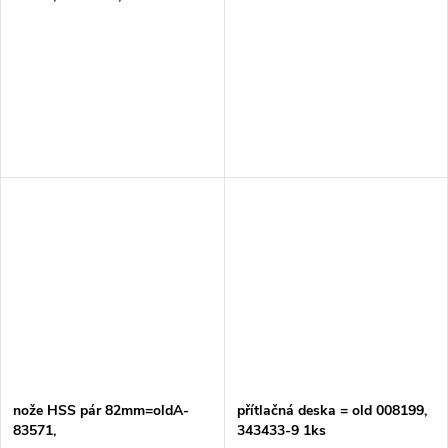
nože HSS pár 82mm=oldA-
přítlačná deska = old 008199,
83571,
343433-9 1ks