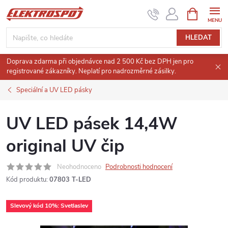
Přejít
NÁKUPNÍ
KOŠÍK
na
obsah
HLEDAT
Doprava zdarma při objednávce nad 2 500 Kč bez DPH jen pro
registrované zákazníky. Neplatí pro nadrozměrné zásilky.
Speciální a UV LED pásky
UV LED pásek 14,4W
original UV čip
Neohodnoceno
Podrobnosti hodnocení
Kód produktu:
07803 T-LED
Slevový kód 10%: Svetlaslev