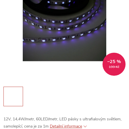
–25 %
199 Kč
12V, 14,4W/metr, 60LED/metr, LED pásky s ultrafialovým světlem,
samolepící, cena je za 1m
Detailní informace