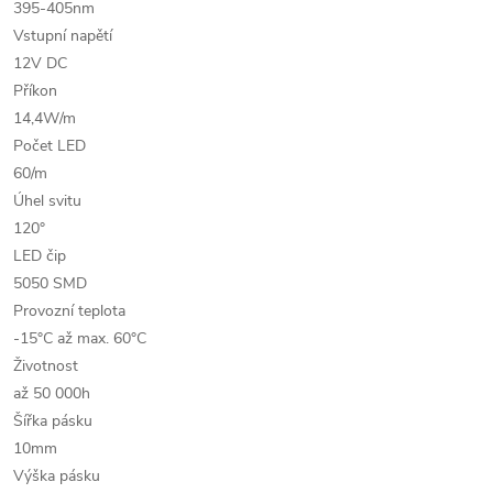
395-405nm
Vstupní napětí
12V DC
Příkon
14,4W/m
Počet LED
60/m
Úhel svitu
120°
LED čip
5050 SMD
Provozní teplota
-15°C až max. 60°C
Životnost
až 50 000h
Šířka pásku
10mm
Výška pásku