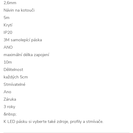
2,6mm
Návin na kotouči
5m
Krytí
IP20
3M samolepící páska
ANO
maximální délka zapojení
10m
Dělitelnost
každých 5cm
Stmívatelné
Ano
Záruka
3 roky
&nbsp;
K LED pásku si vyberte také zdroje, profily a stmívače.