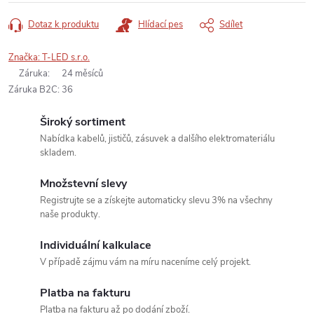
Dotaz k produktu
Hlídací pes
Sdílet
Značka:
T-LED s.r.o.
Záruka
:
24 měsíců
Záruka B2C
:
36
Široký sortiment
Nabídka kabelů, jističů, zásuvek a dalšího elektromateriálu
skladem.
Množstevní slevy
Registrujte se a získejte automaticky slevu 3% na všechny
naše produkty.
Individuální kalkulace
V případě zájmu vám na míru naceníme celý projekt.
Platba na fakturu
Platba na fakturu až po dodání zboží.