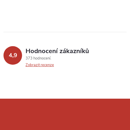
Hodnocení zákazníků
4,9
373 hodnocení
Zobrazit recenze
Z
á