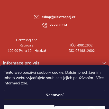
p
a
eshop
@
elektrospoj.cz
t
272700324
í
Informace pro vás
Tento web používá soubory cookie. Dalším procházením
tohoto webu vyjadřujete souhlas s jejich používáním.. Více
informací
zde
.
Nastavení
Copyright 2026
Elektrospoj s.r.o.
. Všechna práva vyhrazena.