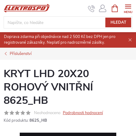
Přejít
NÁKUPNÍ
KOŠÍK
na
obsah
HLEDAT
Doprava zdarma při objednávce nad 2 500 Kč bez DPH jen pro
registrované zákazníky. Neplatí pro nadrozměrné zásilky.
Příslušenství
KRYT LHD 20X20
ROHOVÝ VNITŘNÍ
8625_HB
Neohodnoceno
Podrobnosti hodnocení
Kód produktu:
8625_HB