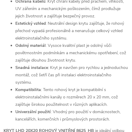
Ochrana kabelů
: Kryt chrání kabely před prachem, vlhkostí,
UV zářením a mechanickým poškozením, čímž prodlužuje
jejich životnost a zajišťuje bezpečný provoz.
Estetický vzhled
: Neutrální design krytu zajišťuje, že rohový
přechod vypadá profesionálně a nenarušuje celkový vzhled
elektroinstalačního systému.
Odolný materiál
: Vysoce kvalitní plast je odolný vůči
povětrnostním podmínkám a mechanickému opotřebení, což
zajišťuje dlouhou životnost krytu.
Snadná instalace
: Kryt je navržen pro rychlou a jednoduchou
montáž, což šetří čas při instalaci elektroinstalačního
systému.
Kompatibilita
: Tento rohový kryt je kompatibilní s
elektroinstalačními kanály o rozměrech 20 x 20 mm, což
zajišťuje širokou použitelnost v různých aplikacích.
Univerzální použití
: Vhodný pro použití v domácnostech,
kancelářích, komerčních i průmyslových prostorách.
KRYT LHD 20X20 ROHOVÝ VNITŘNÍ 8625_HB
je ideální volbou