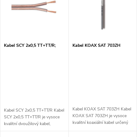
e
p
n
i
í
s
p
Kabel SCY 2x0,5 TT+TT/R;
Kabel KOAX SAT 703ZH
p
r
r
o
o
d
d
u
Kabel KOAX SAT 703ZH Kabel
Kabel SCY 2x0,5 TT+TT/R Kabel
u
KOAX SAT 703ZH je vysoce
SCY 2x0,5 TT+TT/R je vysoce
k
kvalitní koaxiální kabel určený
kvalitní dvoužilový kabel,
k
pro satelitní aplikace a televizní
navržený pro přenos elektrické
přenosy. Je navržen tak, aby