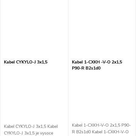
elektroinstalace. Tento kabel je
požadováno přenášení
vybaven...
elektrického...
Kabel CYKYLO-J 3x1,5
Kabel 1-CXKH -V-O 2x1,5
P90-R B2s1d0
Kabel 1-CXKH-V-O 2x1,5 P90-
Kabel CYKYLO-J 3x1,5 Kabel
R B2s1d0 Kabel 1-CXKH-V-O
CYKYLO-J 3x1,5 je vysoce