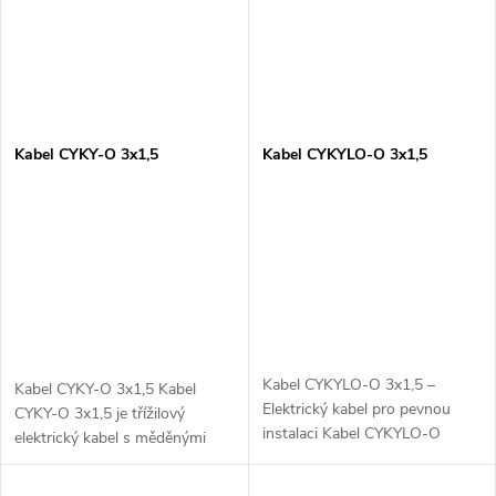
Kabel CYKY-O 3x1,5
Kabel CYKYLO-O 3x1,5
Kabel CYKYLO-O 3x1,5 –
Kabel CYKY-O 3x1,5 Kabel
Elektrický kabel pro pevnou
CYKY-O 3x1,5 je třížilový
instalaci Kabel CYKYLO-O
elektrický kabel s měděnými
3x1,5 je trojžilový elektrický
vodiči, vhodný pro použití v
kabel určený pro pevné
pevných instalacích, kde je