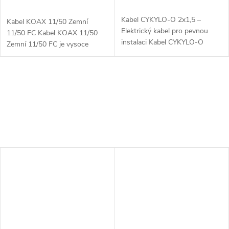
Kabel CYKYLO-O 2x1,5 –
Kabel KOAX 11/50 Zemní
Elektrický kabel pro pevnou
11/50 FC Kabel KOAX 11/50
instalaci Kabel CYKYLO-O
Zemní 11/50 FC je vysoce
2x1,5 je dvoužilový elektrický
kvalitní koaxiální kabel určený
kabel určený pro pevné
pro venkovní instalace, ideální
elektroinstalace. S měděnými
pro přenos televizního a
vodiči o průřezu...
datového...