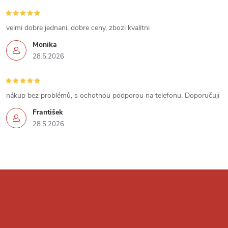
r
í
v
velmi dobre jednani, dobre ceny, zbozi kvalitni
k
Monika
28.5.2026
y
v
nákup bez problémů, s ochotnou podporou na telefonu. Doporučuji
ý
František
p
28.5.2026
i
s
Z
u
á