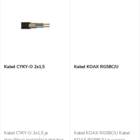
t
energie a signálů. Tento kabel je
zajistil maximální kvalitu...
ideální pro použití v...
t
ů
ů
Kabel CYKY-O 2x1,5
Kabel KOAX RG58C/U
Kabel CYKY-O 2x1,5 je
Kabel KOAX RG58C/U Kabel
dvoužilový instalační kabel bez
KOAX RG58C/U je vysoce