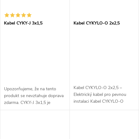
Kabel CYKY-J 3x1,5
Kabel CYKYLO-O 2x2,5
Kabel CYKYLO-O 2x2,5 –
Upozorňujeme, že na tento
Elektrický kabel pro pevnou
produkt se nevztahuje doprava
instalaci Kabel CYKYLO-O
zdarma. CYKY-J 3x1,5 je
2x2,5 je dvoužilový kabel
instalační kabel vhodný pro
určený pro pevné
pevné uložení v
elektroinstalace v
elektroinstalacích. Tento kabel
domácnostech, kancelářích,
je ideální pro...
komerčních...