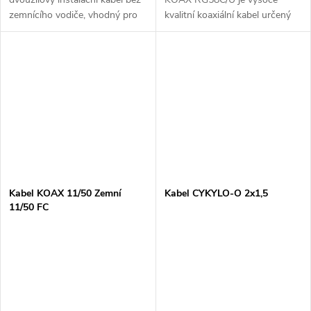
zemnícího vodiče, vhodný pro
kvalitní koaxiální kabel určený
pevné elektroinstalace v
pro široké spektrum aplikací,
různých prostředích. Tento
včetně telekomunikací, kabelové
kabel se používá zejména v
televize a datového přenosu.
domácnostech a...
Jeho...
Kabel KOAX 11/50 Zemní
Kabel CYKYLO-O 2x1,5
11/50 FC