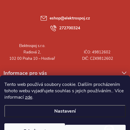
p
a
eshop
@
elektrospoj.cz
t
272700324
í
Informace pro vás
Tento web používá soubory cookie. Dalším procházením
tohoto webu vyjadřujete souhlas s jejich používáním.. Více
informací
zde
.
Nastavení
Copyright 2026
Elektrospoj s.r.o.
. Všechna práva vyhrazena.