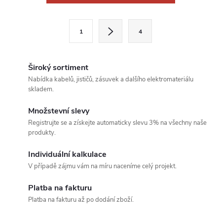
v
l
S
1
4
t
á
r
d
á
Široký sortiment
a
n
Nabídka kabelů, jističů, zásuvek a dalšího elektromateriálu
skladem.
k
c
o
Množstevní slevy
í
v
Registrujte se a získejte automaticky slevu 3% na všechny naše
produkty.
á
p
n
Individuální kalkulace
r
í
V případě zájmu vám na míru naceníme celý projekt.
v
Platba na fakturu
k
Platba na fakturu až po dodání zboží.