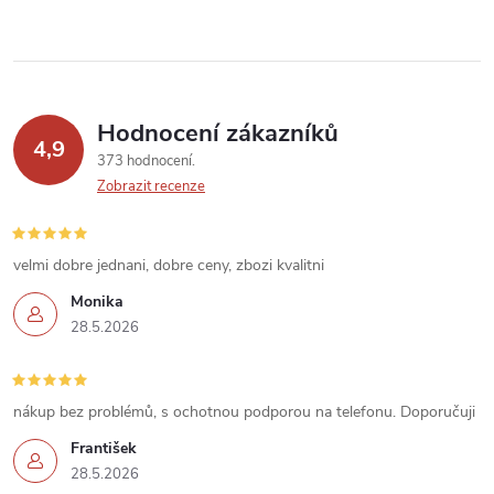
y
v
ý
p
Hodnocení zákazníků
4,9
373 hodnocení
i
Zobrazit recenze
s
u
velmi dobre jednani, dobre ceny, zbozi kvalitni
Monika
28.5.2026
nákup bez problémů, s ochotnou podporou na telefonu. Doporučuji
František
28.5.2026