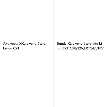
Aku vesta XXL s ventilátory
Bunda XL s ventilátory aku Li-
Li-ion CXT
ion CXT 10,8/12V,LXT14,4/18V
10,8/12V,LXT14,4/18V Z
Z