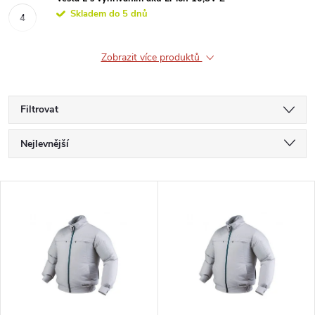
Skladem do 5 dnů
Zobrazit více produktů
Filtrovat
Ř
Nejlevnější
a
Nejdražší
V
Nejprodávanější
z
ý
Abecedně
e
p
n
i