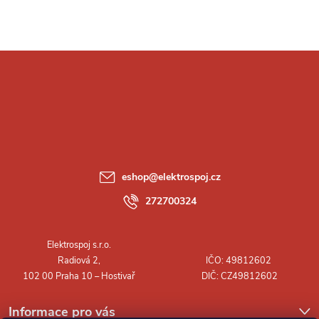
Z
á
p
a
eshop
@
elektrospoj.cz
t
272700324
í
Informace pro vás