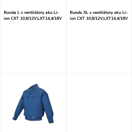
í
s
p
Bunda L s ventilátory aku Li-
Bunda XL s ventilátory aku Li-
ion CXT 10,8/12V,LXT14,4/18V
ion CXT 10,8/12V,LXT14,4/18V
p
Z
Z
r
r
o
o
d
d
u
u
k
k
t
t
ů
ů