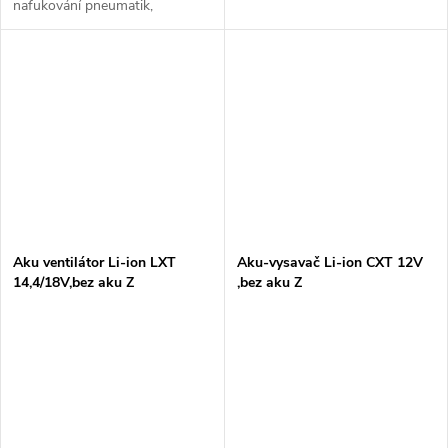
nafukování pneumatik,
sportovního vybavení a dalších
aplikací vyžadujících mobilitu a
vysoký výkon. Tento model je...
Aku ventilátor Li-ion LXT
Aku-vysavač Li-ion CXT 12V
14,4/18V,bez aku Z
,bez aku Z