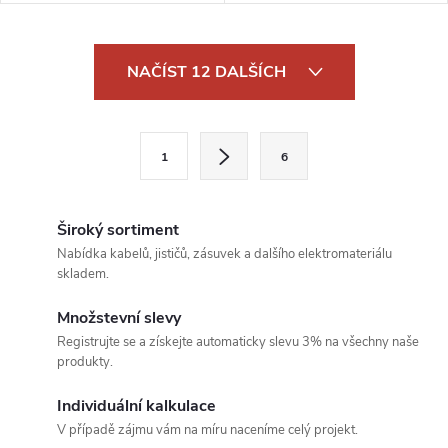
O
NAČÍST 12 DALŠÍCH
v
l
S
1
6
t
á
r
d
á
Široký sortiment
a
n
Nabídka kabelů, jističů, zásuvek a dalšího elektromateriálu
skladem.
k
c
o
Množstevní slevy
í
v
Registrujte se a získejte automaticky slevu 3% na všechny naše
produkty.
á
p
n
Individuální kalkulace
r
í
V případě zájmu vám na míru naceníme celý projekt.