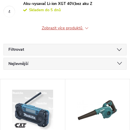
Aku-vysavač Li-ion XGT 40V,bez aku Z
Skladem do 5 dnů
Zobrazit více produktů
Filtrovat
Ř
Nejlevnější
a
Nejdražší
V
Nejprodávanější
z
ý
Abecedně
e
p
n
i