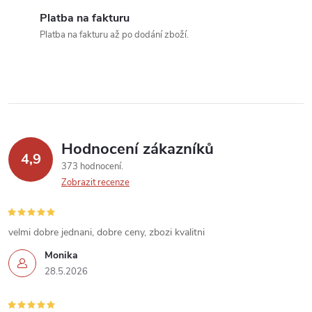
v
Platba na fakturu
k
Platba na fakturu až po dodání zboží.
y
v
ý
p
Hodnocení zákazníků
4,9
373 hodnocení
i
Zobrazit recenze
s
u
velmi dobre jednani, dobre ceny, zbozi kvalitni
Monika
28.5.2026