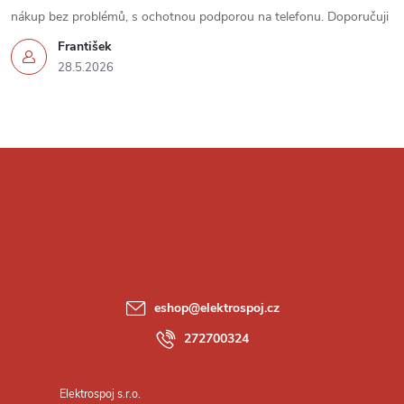
nákup bez problémů, s ochotnou podporou na telefonu. Doporučuji
František
28.5.2026
Z
á
p
a
eshop
@
elektrospoj.cz
t
272700324
í