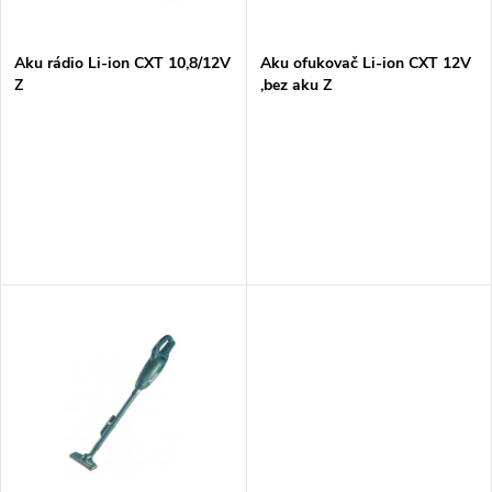
í
s
p
Aku rádio Li-ion CXT 10,8/12V
Aku ofukovač Li-ion CXT 12V
Z
,bez aku Z
p
r
r
o
o
d
d
u
u
k
k
t
t
ů
ů