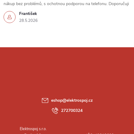
u
nákup bez problémů, s ochotnou podporou na telefonu. Doporučuji
František
28.5.2026
Z
á
p
a
eshop
@
elektrospoj.cz
t
272700324
í