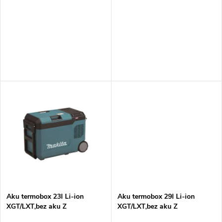
p
r
r
o
o
d
d
u
u
k
k
t
t
ů
ů
Aku termobox 23l Li-ion
Aku termobox 29l Li-ion
XGT/LXT,bez aku Z
XGT/LXT,bez aku Z