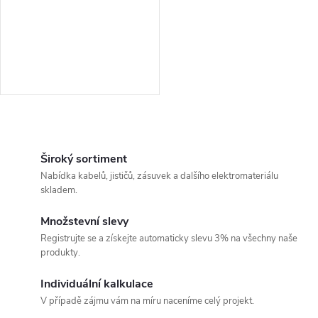
O
v
Široký sortiment
Nabídka kabelů, jističů, zásuvek a dalšího elektromateriálu
l
skladem.
á
Množstevní slevy
Registrujte se a získejte automaticky slevu 3% na všechny naše
d
produkty.
a
Individuální kalkulace
c
V případě zájmu vám na míru naceníme celý projekt.