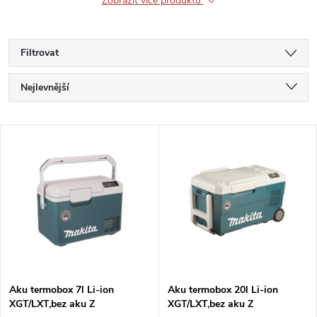
Zobrazit více produktů
Filtrovat
Ř
Nejlevnější
a
Nejdražší
V
Nejprodávanější
z
ý
Abecedně
e
p
n
i
í
s
p
Aku termobox 7l Li-ion
Aku termobox 20l Li-ion
XGT/LXT,bez aku Z
XGT/LXT,bez aku Z