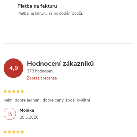
í
Platba na fakturu
Platba na fakturu až po dodání zboží.
p
r
v
k
Hodnocení zákazníků
y
4,9
373 hodnocení
v
Zobrazit recenze
ý
velmi dobre jednani, dobre ceny, zbozi kvalitni
p
Monika
i
28.5.2026
s