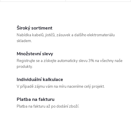
u
u
k
O
k
v
Široký sortiment
t
Nabídka kabelů, jističů, zásuvek a dalšího elektromateriálu
t
l
skladem.
ů
á
ů
Množstevní slevy
Registrujte se a získejte automaticky slevu 3% na všechny naše
d
produkty.
a
Individuální kalkulace
c
V případě zájmu vám na míru naceníme celý projekt.
í
Platba na fakturu
Platba na fakturu až po dodání zboží.
p
r