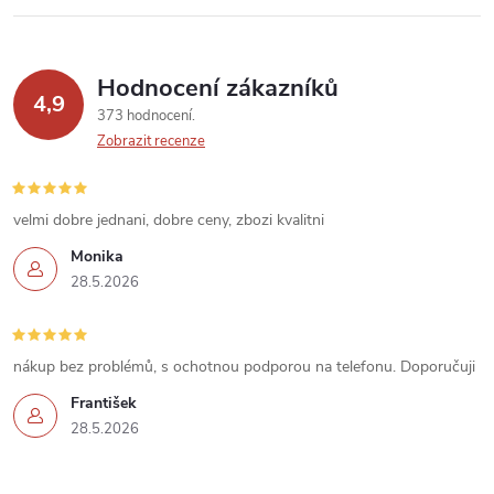
v
k
Hodnocení zákazníků
y
4,9
373 hodnocení
v
Zobrazit recenze
ý
velmi dobre jednani, dobre ceny, zbozi kvalitni
p
Monika
i
28.5.2026
s
u
nákup bez problémů, s ochotnou podporou na telefonu. Doporučuji
František
28.5.2026