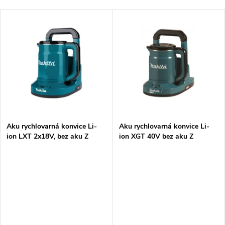
a
Nejdražší
V
Nejprodávanější
z
ý
Abecedně
e
p
n
i
í
s
p
Aku rychlovarná konvice Li-
Aku rychlovarná konvice Li-
ion LXT 2x18V, bez aku Z
ion XGT 40V bez aku Z
p
r
r
o
o
d
d