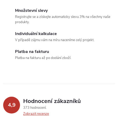
k
c
o
Množstevní slevy
í
v
Registrujte se a získejte automaticky slevu 3% na všechny naše
produkty.
á
p
n
Individuální kalkulace
r
í
V případě zájmu vám na míru naceníme celý projekt.
v
Platba na fakturu
k
Platba na fakturu až po dodání zboží.
y
v
ý
p
Hodnocení zákazníků
4,9
373 hodnocení
i
Zobrazit recenze