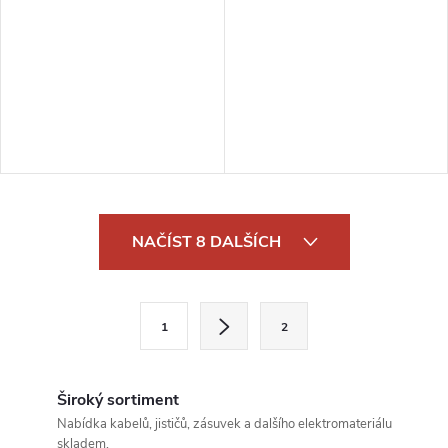
O
NAČÍST 8 DALŠÍCH
v
l
S
1
2
t
á
r
d
á
Široký sortiment
a
n
Nabídka kabelů, jističů, zásuvek a dalšího elektromateriálu
skladem.