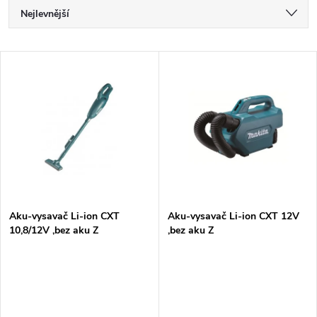
Ř
Nejlevnější
a
Nejdražší
V
Nejprodávanější
z
ý
Abecedně
e
p
n
i
í
s
p
Aku-vysavač Li-ion CXT
Aku-vysavač Li-ion CXT 12V
10,8/12V ,bez aku Z
,bez aku Z
p
r
r
o
o