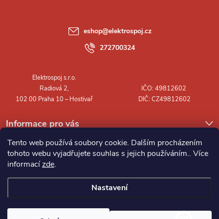
p
a
eshop
@
elektrospoj.cz
t
272700324
í
Informace pro vás
Tento web používá soubory cookie. Dalším procházením
tohoto webu vyjadřujete souhlas s jejich používáním.. Více
informací
zde
.
Nastavení
Copyright 2026
Elektrospoj s.r.o.
. Všechna práva vyhrazena.