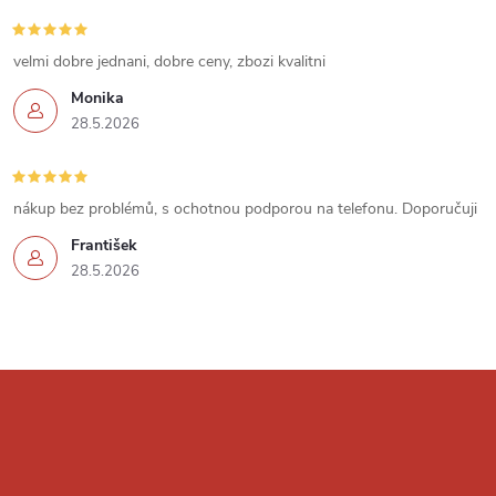
s
u
velmi dobre jednani, dobre ceny, zbozi kvalitni
Monika
28.5.2026
nákup bez problémů, s ochotnou podporou na telefonu. Doporučuji
František
28.5.2026
Z
á