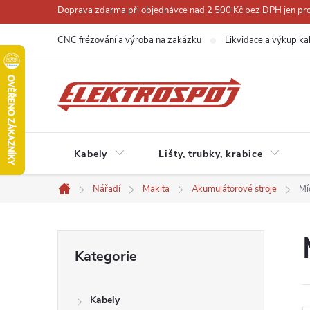
Přejít
Doprava zdarma při objednávce nad 2 500 Kč bez DPH jen pro 
na
CNC frézování a výroba na zakázku
Likvidace a výkup ka
obsah
Kabely
Lišty, trubky, krabice
Nářadí
Makita
Akumulátorové stroje
Mí
Domů
P
Přeskočit
Kategorie
kategorie
o
Kabely