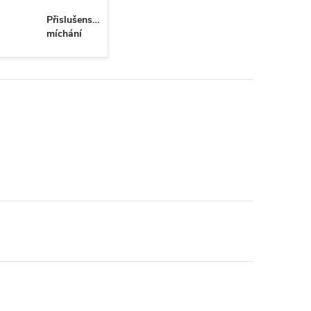
Přislušenství
míchání