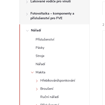
n
Lakované vodiče pro vinutí
e
Fotovoltaika – komponenty a
příslušenství pro FVE
l
2
Nářadí
Příslušenství
Pásky
Stroje
í
Nářadí
i
Makita
Hřebíkování/sponkování
Broušení
Ruční nářadí