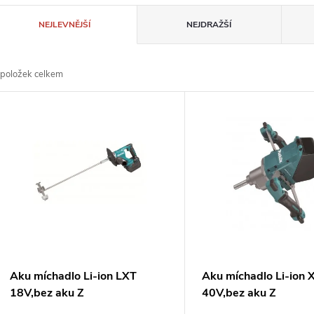
Ř
NEJLEVNĚJŠÍ
NEJDRAŽŠÍ
a
položek celkem
z
V
e
ý
n
p
p
s
r
p
Aku míchadlo Li-ion LXT
Aku míchadlo Li-ion
o
18V,bez aku Z
40V,bez aku Z