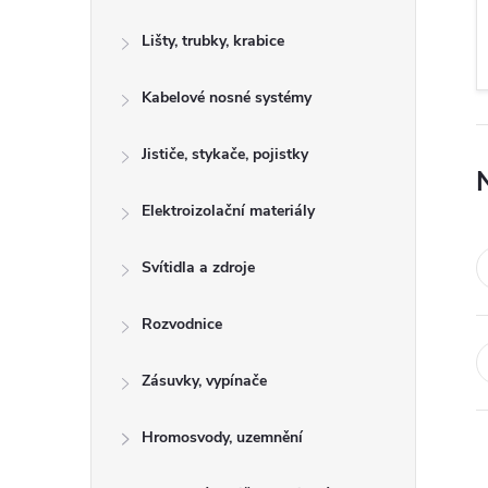
s
Lišty, trubky, krabice
t
Kabelové nosné systémy
r
a
Jističe, stykače, pojistky
n
Elektroizolační materiály
n
Svítidla a zdroje
í
Rozvodnice
p
Zásuvky, vypínače
a
Hromosvody, uzemnění