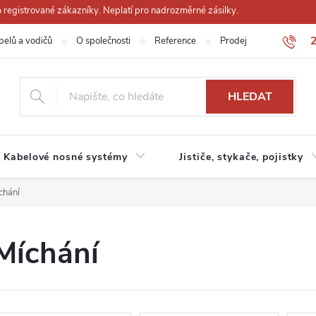
registrované zákazníky. Neplatí pro nadrozměrné zásilky.
belů a vodičů
O společnosti
Reference
Prodejna
Obchodn
HLEDAT
Kabelové nosné systémy
Jističe, stykače, pojistky
chání
Míchání