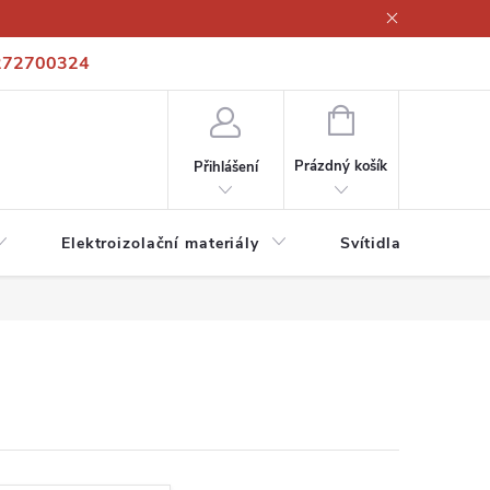
272700324
í podmínky
Podmínky ochrany osobních údajů
Kontakty
NÁKUPNÍ
KOŠÍK
Prázdný košík
Přihlášení
Elektroizolační materiály
Svítidla a zdroje