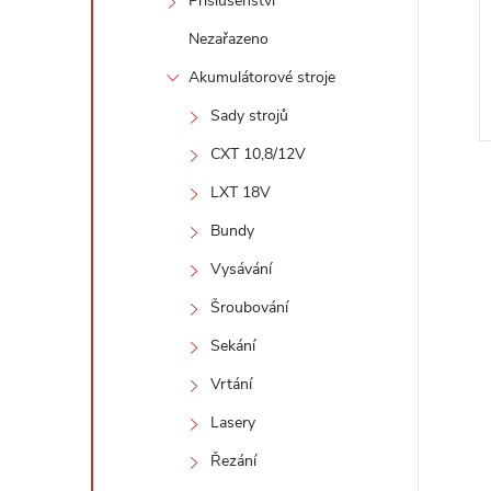
Příslušenství
Nezařazeno
Akumulátorové stroje
Sady strojů
CXT 10,8/12V
LXT 18V
Bundy
Vysávání
l
Šroubování
Sekání
Vrtání
Lasery
Řezání