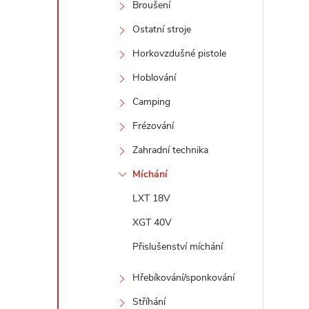
Broušení
í
Ostatní stroje
Horkovzdušné pistole
r
Hoblování
Camping
Frézování
Zahradní technika
Míchání
LXT 18V
XGT 40V
Přislušenství míchání
i
Hřebíkování/sponkování
Stříhání