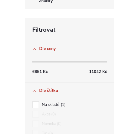
Značky
Dle ceny
6851
Kč
11042
Kč
Dle štítku
Na skladě
1
Akce
0
Novinka
0
Tip
0