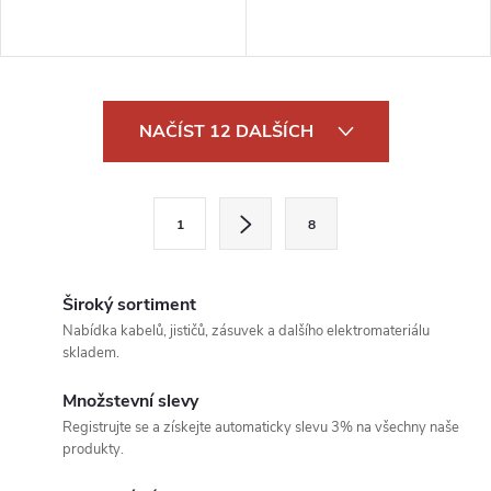
O
NAČÍST 12 DALŠÍCH
v
l
S
1
8
t
á
r
d
á
Široký sortiment
a
n
Nabídka kabelů, jističů, zásuvek a dalšího elektromateriálu
skladem.
k
c
o
Množstevní slevy
í
v
Registrujte se a získejte automaticky slevu 3% na všechny naše
produkty.
á
p
n