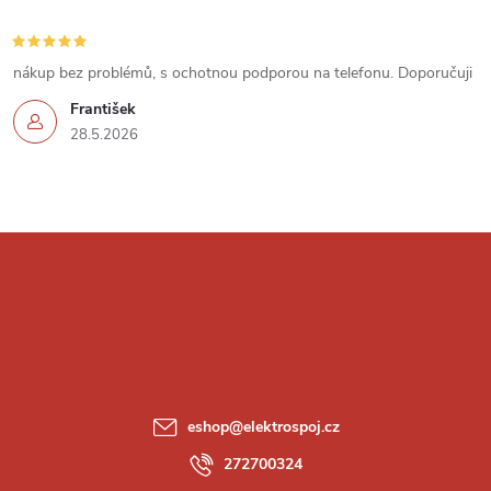
nákup bez problémů, s ochotnou podporou na telefonu. Doporučuji
František
28.5.2026
Z
á
p
a
eshop
@
elektrospoj.cz
t
272700324