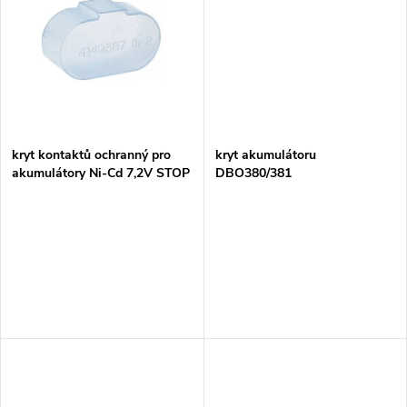
k
k
t
t
ů
ů
kryt kontaktů ochranný pro
kryt akumulátoru
akumulátory Ni-Cd 7,2V STOP
DBO380/381