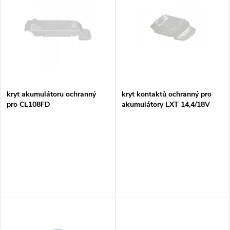
z
ý
Abecedně
e
p
n
i
í
s
p
kryt akumulátoru ochranný
kryt kontaktů ochranný pro
pro CL108FD
akumulátory LXT 14,4/18V
p
r
r
o
o
d
d
u
u