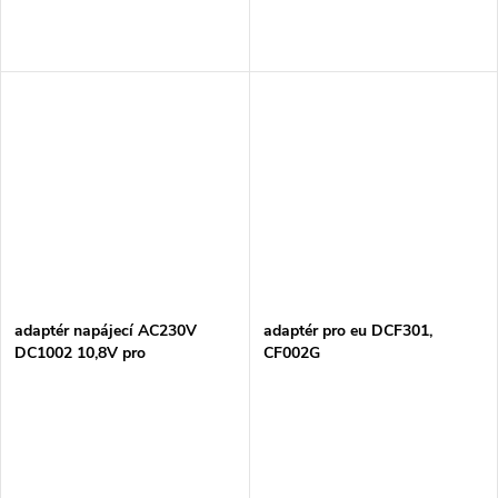
adaptér napájecí AC230V
adaptér pro eu DCF301,
DC1002 10,8V pro
CF002G
CL104D/CL111D =old 630842-
4