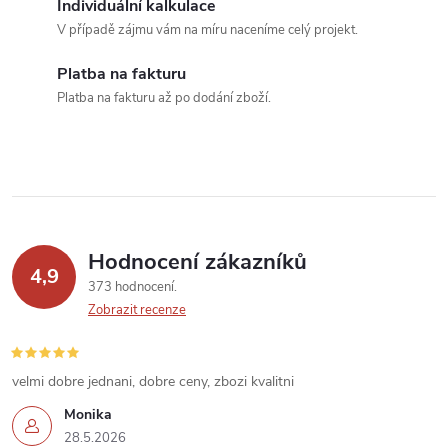
Individuální kalkulace
r
í
V případě zájmu vám na míru naceníme celý projekt.
v
Platba na fakturu
k
Platba na fakturu až po dodání zboží.
y
v
ý
p
Hodnocení zákazníků
4,9
373 hodnocení
i
Zobrazit recenze
s
u
velmi dobre jednani, dobre ceny, zbozi kvalitni
Monika
28.5.2026