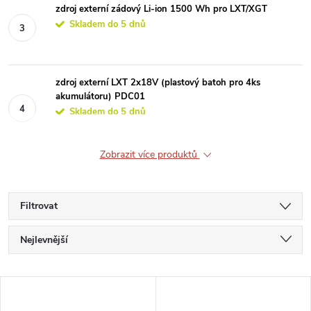
zdroj externí zádový Li-ion 1500 Wh pro LXT/XGT
Skladem do 5 dnů
zdroj externí LXT 2x18V (plastový batoh pro 4ks
akumulátoru) PDC01
Skladem do 5 dnů
Zobrazit více produktů
Filtrovat
Ř
Nejlevnější
a
Nejdražší
V
Nejprodávanější