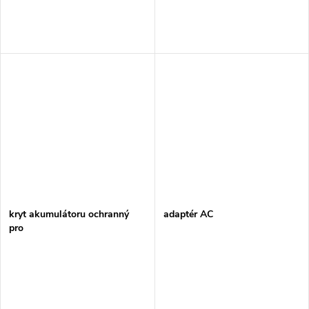
kryt akumulátoru ochranný
adaptér AC
pro
BL1430B/BL1440/BL1450/BL1460B/BL1830B/BL1840B/BL1850B/