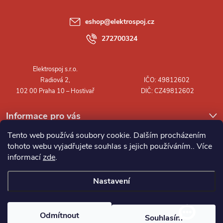
a
eshop
@
elektrospoj.cz
t
272700324
í
Informace pro vás
Tento web používá soubory cookie. Dalším procházením
tohoto webu vyjadřujete souhlas s jejich používáním.. Více
informací
zde
.
Nastavení
Copyright 2026
Elektrospoj s.r.o.
. Všechna práva vyhrazena.
Odmítnout
Souhlasím