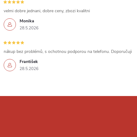
u
velmi dobre jednani, dobre ceny, zbozi kvalitni
Monika
28.5.2026
nákup bez problémů, s ochotnou podporou na telefonu. Doporučuji
František
28.5.2026
Z
á
p