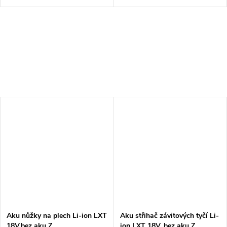
Aku nůžky na plech Li-ion LXT
Aku střihač závitových tyčí Li-
18V,bez aku Z
ion LXT 18V, bez aku Z