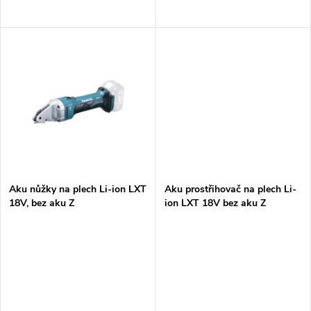
d
d
u
u
k
k
t
t
ů
ů
Aku nůžky na plech Li-ion LXT
Aku prostřihovač na plech Li-
18V, bez aku Z
ion LXT 18V bez aku Z