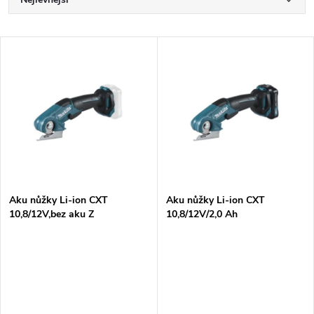
Ř
a
Nejdražší
V
Nejprodávanější
z
ý
Abecedně
e
p
n
i
í
s
p
Aku nůžky Li-ion CXT
Aku nůžky Li-ion CXT
10,8/12V,bez aku Z
10,8/12V/2,0 Ah
p
r
r
o
o