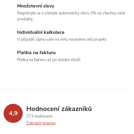
c
o
Množstevní slevy
í
v
Registrujte se a získejte automaticky slevu 3% na všechny naše
produkty.
á
p
n
Individuální kalkulace
r
í
V případě zájmu vám na míru naceníme celý projekt.
v
Platba na fakturu
k
Platba na fakturu až po dodání zboží.
y
v
ý
p
Hodnocení zákazníků
4,9
373 hodnocení
i
Zobrazit recenze
s