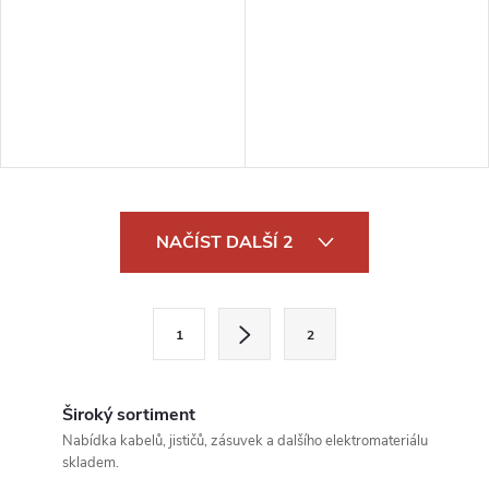
O
NAČÍST DALŠÍ 2
v
l
S
1
2
t
á
r
d
á
Široký sortiment
a
n
Nabídka kabelů, jističů, zásuvek a dalšího elektromateriálu
skladem.
k