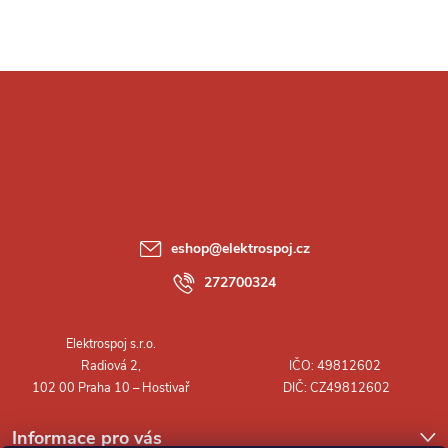
Z
á
p
a
eshop
@
elektrospoj.cz
t
272700324
í
Informace pro vás