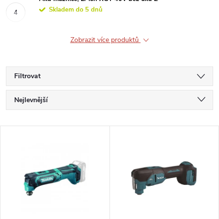
Skladem do 5 dnů
Zobrazit více produktů
Filtrovat
Ř
Nejlevnější
a
Nejdražší
V
Nejprodávanější
z
ý
Abecedně
e
p
n
i