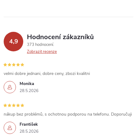
y
v
ý
p
Hodnocení zákazníků
4,9
373 hodnocení
i
Zobrazit recenze
s
u
velmi dobre jednani, dobre ceny, zbozi kvalitni
Monika
28.5.2026
nákup bez problémů, s ochotnou podporou na telefonu. Doporučuji
František
28.5.2026