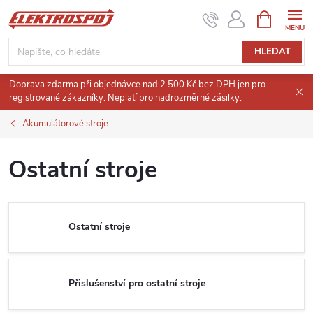
Přejít
NÁKUPNÍ
KOŠÍK
na
obsah
HLEDAT
Doprava zdarma při objednávce nad 2 500 Kč bez DPH jen pro
registrované zákazníky. Neplatí pro nadrozměrné zásilky.
Akumulátorové stroje
Ostatní stroje
Ostatní stroje
Přislušenství pro ostatní stroje