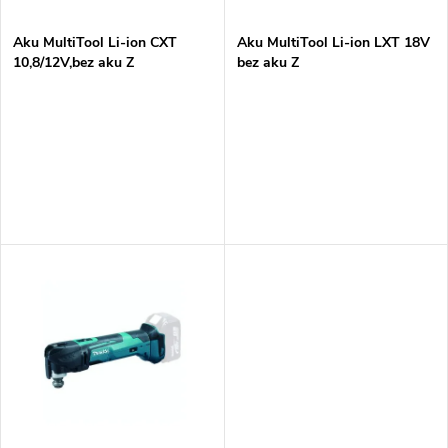
í
s
p
Aku MultiTool Li-ion CXT
Aku MultiTool Li-ion LXT 18V
10,8/12V,bez aku Z
bez aku Z
p
r
r
o
o
d
d
u
u
k
k
t
t
ů
ů