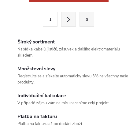
v
l
S
1
3
t
á
r
d
á
Široký sortiment
a
n
Nabídka kabelů, jističů, zásuvek a dalšího elektromateriálu
skladem.
k
c
o
Množstevní slevy
í
v
Registrujte se a získejte automaticky slevu 3% na všechny naše
produkty.
á
p
n
Individuální kalkulace
r
í
V případě zájmu vám na míru naceníme celý projekt.
v
Platba na fakturu
k
Platba na fakturu až po dodání zboží.