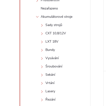
í
Příslušenství
i
Nezařazeno
Akumulátorové stroje
Sady strojů
CXT 10,8/12V
LXT 18V
Bundy
Vysávání
Šroubování
Sekání
Vrtání
Lasery
Řezání