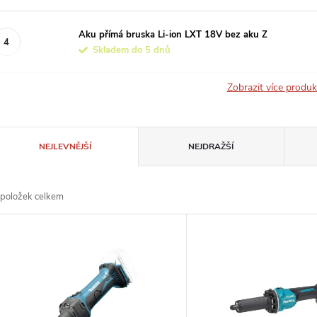
Aku přímá bruska Li-ion LXT 18V bez aku Z
Skladem do 5 dnů
Zobrazit více produ
Ř
NEJLEVNĚJŠÍ
NEJDRAŽŠÍ
a
položek celkem
z
V
e
ý
n
p