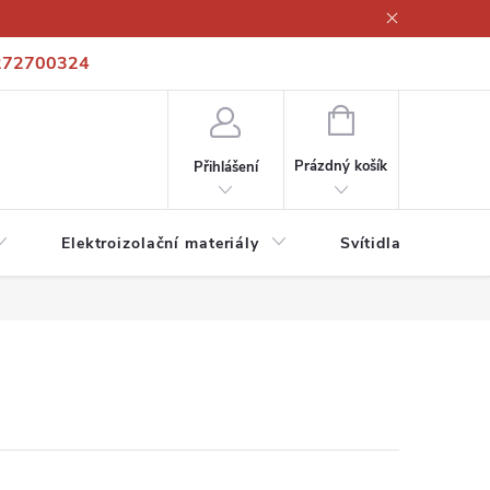
272700324
í podmínky
Podmínky ochrany osobních údajů
Kontakty
NÁKUPNÍ
KOŠÍK
Prázdný košík
Přihlášení
Elektroizolační materiály
Svítidla a zdroje