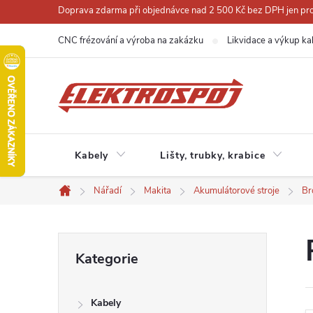
Přejít
Doprava zdarma při objednávce nad 2 500 Kč bez DPH jen pro 
na
CNC frézování a výroba na zakázku
Likvidace a výkup ka
obsah
Kabely
Lišty, trubky, krabice
Nářadí
Makita
Akumulátorové stroje
Br
Domů
P
Přeskočit
Kategorie
kategorie
o
Kabely