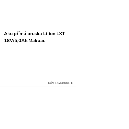
ů
Aku přímá bruska Li-ion LXT
18V/5,0Ah,Makpac
Kód:
DGD800RTJ
O
v