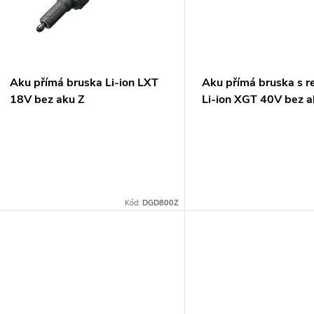
p
s
r
p
Aku přímá bruska Li-ion LXT
Aku přímá bruska s r
o
18V bez aku Z
Li-ion XGT 40V bez a
r
d
o
u
d
k
Kód:
DGD800Z
u
t
k
ů
t