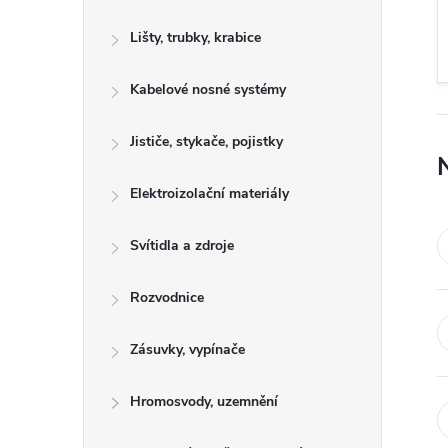
s
Lišty, trubky, krabice
t
Kabelové nosné systémy
r
a
Jističe, stykače, pojistky
n
Elektroizolační materiály
n
Svítidla a zdroje
í
Rozvodnice
p
Zásuvky, vypínače
a
Hromosvody, uzemnění