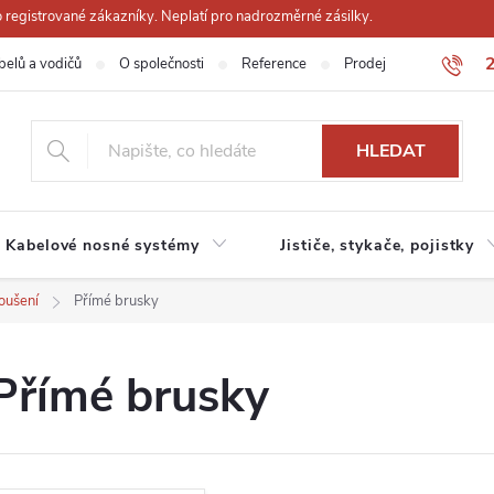
registrované zákazníky. Neplatí pro nadrozměrné zásilky.
belů a vodičů
O společnosti
Reference
Prodejna
Obchodn
HLEDAT
Kabelové nosné systémy
Jističe, stykače, pojistky
oušení
Přímé brusky
Přímé brusky