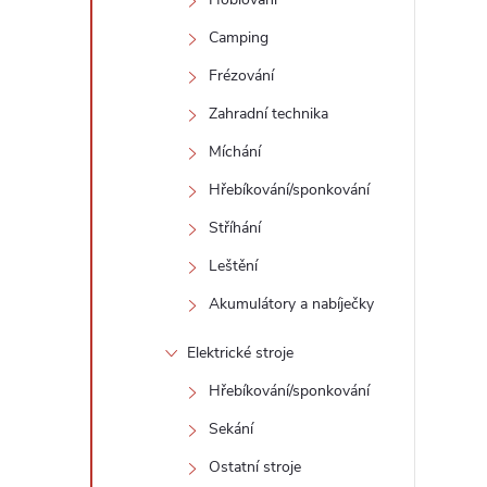
l
Camping
Frézování
Zahradní technika
Míchání
Hřebíkování/sponkování
í
Stříhání
Leštění
r
Akumulátory a nabíječky
Elektrické stroje
Hřebíkování/sponkování
Sekání
Ostatní stroje