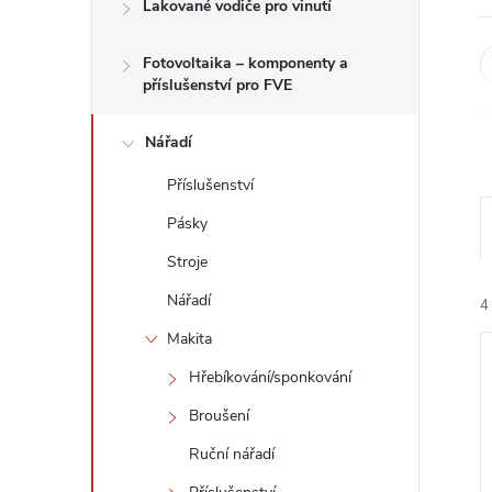
n
Lakované vodiče pro vinutí
e
Fotovoltaika – komponenty a
příslušenství pro FVE
l
Nářadí
Příslušenství
Pásky
Stroje
Nářadí
4
Makita
Hřebíkování/sponkování
Broušení
Ruční nářadí