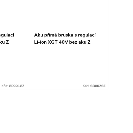
egulací
Aku přímá bruska s regulací
ku Z
Li-ion XGT 40V bez aku Z
Kód:
GD001GZ
Kód:
GD002GZ