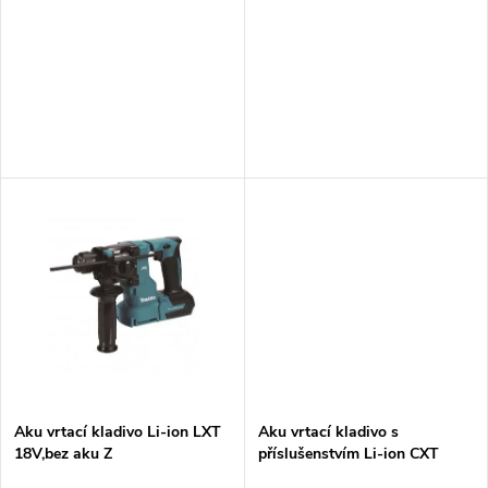
p
r
r
o
o
d
d
u
u
k
k
t
t
ů
ů
Aku vrtací kladivo Li-ion LXT
Aku vrtací kladivo s
18V,bez aku Z
příslušenstvím Li-ion CXT
12V/1,5Ah