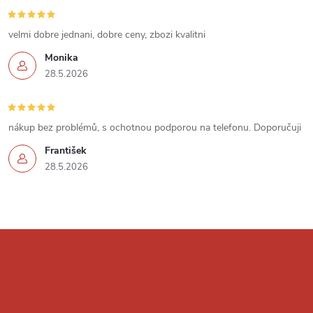
ý
velmi dobre jednani, dobre ceny, zbozi kvalitni
p
Monika
i
28.5.2026
s
u
nákup bez problémů, s ochotnou podporou na telefonu. Doporučuji
František
28.5.2026
Z
á