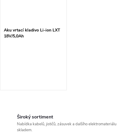
Aku vrtací kladivo Li-ion LXT
18V/5,0Ah
O
v
Široký sortiment
Nabídka kabelů, jističů, zásuvek a dalšího elektromateriálu
l
skladem.