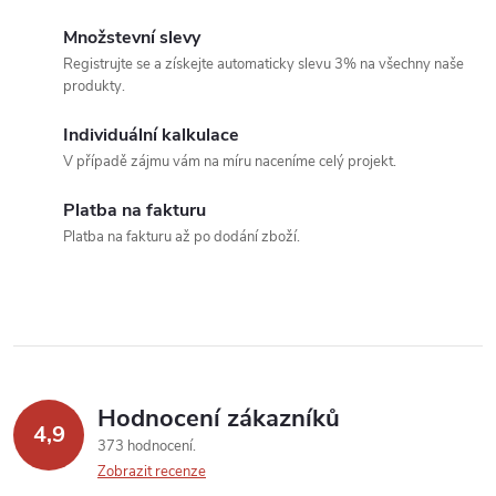
á
Množstevní slevy
Registrujte se a získejte automaticky slevu 3% na všechny naše
d
produkty.
a
Individuální kalkulace
c
V případě zájmu vám na míru naceníme celý projekt.
í
Platba na fakturu
Platba na fakturu až po dodání zboží.
p
r
v
k
Hodnocení zákazníků
y
4,9
373 hodnocení
v
Zobrazit recenze