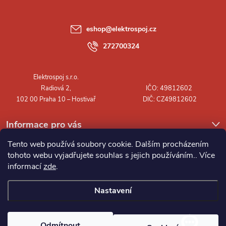
p
a
eshop
@
elektrospoj.cz
t
272700324
í
Informace pro vás
Tento web používá soubory cookie. Dalším procházením
tohoto webu vyjadřujete souhlas s jejich používáním.. Více
informací
zde
.
Nastavení
Copyright 2026
Elektrospoj s.r.o.
. Všechna práva vyhrazena.
Odmítnout