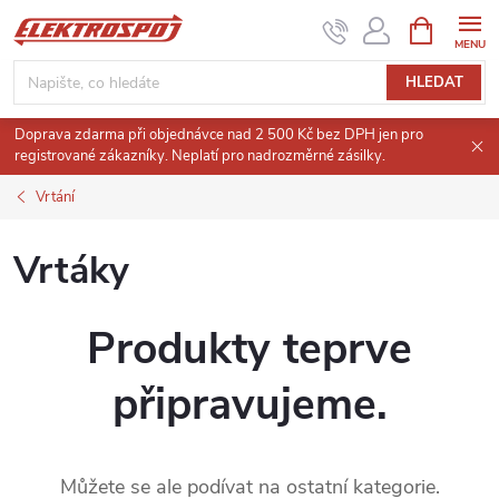
Přejít
NÁKUPNÍ
KOŠÍK
na
obsah
HLEDAT
Doprava zdarma při objednávce nad 2 500 Kč bez DPH jen pro
registrované zákazníky. Neplatí pro nadrozměrné zásilky.
Vrtání
Vrtáky
Produkty teprve
připravujeme.
Můžete se ale podívat na ostatní kategorie.