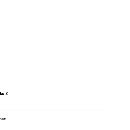
aku Z
pac