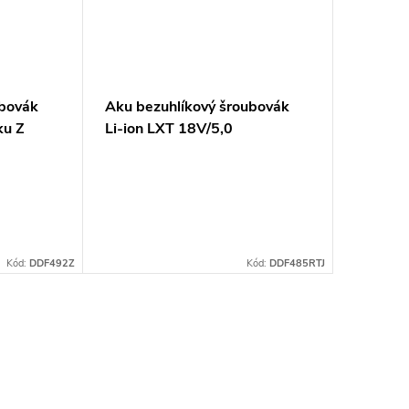
ubovák
Aku bezuhlíkový šroubovák
ku Z
Li-ion LXT 18V/5,0
Ah,Makpac
Kód:
DDF492Z
Kód:
DDF485RTJ