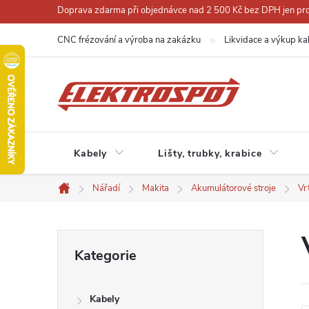
Přejít
Doprava zdarma při objednávce nad 2 500 Kč bez DPH jen pro 
na
CNC frézování a výroba na zakázku
Likvidace a výkup ka
obsah
Kabely
Lišty, trubky, krabice
Nářadí
Makita
Akumulátorové stroje
Vr
Domů
P
Přeskočit
Kategorie
kategorie
o
Kabely