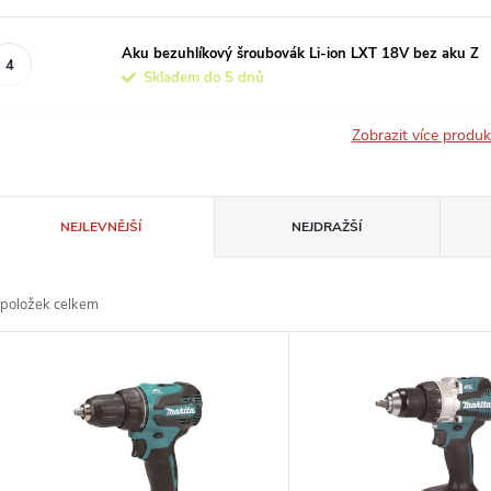
Aku bezuhlíkový šroubovák Li-ion LXT 18V bez aku Z
Skladem do 5 dnů
Zobrazit více produ
Ř
NEJLEVNĚJŠÍ
NEJDRAŽŠÍ
a
položek celkem
z
V
e
ý
n
p