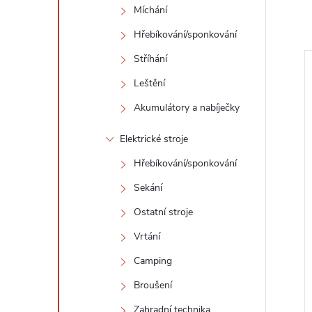
Míchání
Hřebíkování/sponkování
Stříhání
Leštění
Akumulátory a nabíječky
Elektrické stroje
Hřebíkování/sponkování
Sekání
Ostatní stroje
Vrtání
Camping
Broušení
Zahradní technika