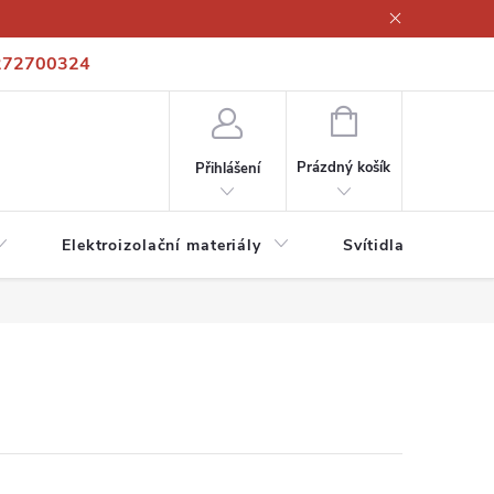
272700324
í podmínky
Podmínky ochrany osobních údajů
Kontakty
NÁKUPNÍ
KOŠÍK
Prázdný košík
Přihlášení
Elektroizolační materiály
Svítidla a zdroje