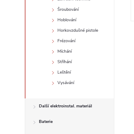
Šroubování
Hoblování
Horkovzdušné pistole
Frézování
Míchání
Stříhání
l
Leštění
Vysávání
Další elektroinstal. materiál
Baterie
í