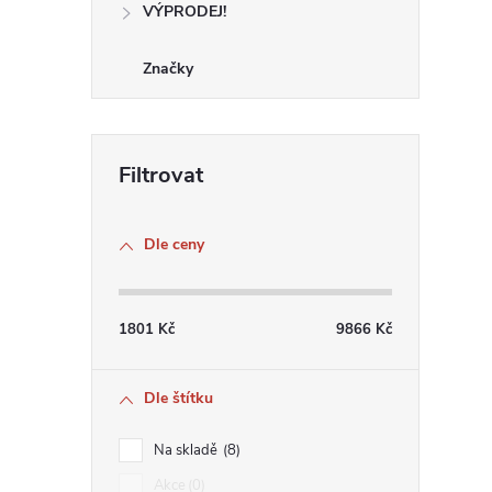
VÝPRODEJ!
r
Značky
Dle ceny
1801
Kč
9866
Kč
i
Dle štítku
Na skladě
8
Akce
0