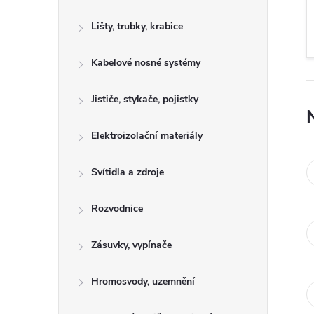
s
Lišty, trubky, krabice
t
Kabelové nosné systémy
r
a
Jističe, stykače, pojistky
n
Elektroizolační materiály
n
Svítidla a zdroje
í
Rozvodnice
p
Zásuvky, vypínače
a
Hromosvody, uzemnění