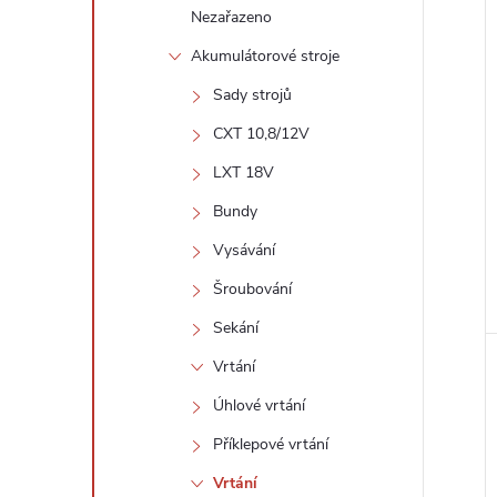
í
i
Nezařazeno
Akumulátorové stroje
Sady strojů
CXT 10,8/12V
LXT 18V
Bundy
Vysávání
Šroubování
Sekání
Vrtání
Úhlové vrtání
Příklepové vrtání
Vrtání