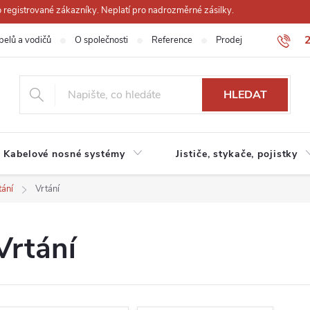
registrované zákazníky. Neplatí pro nadrozměrné zásilky.
belů a vodičů
O společnosti
Reference
Prodejna
Obchodn
HLEDAT
Kabelové nosné systémy
Jističe, stykače, pojistky
tání
Vrtání
Vrtání