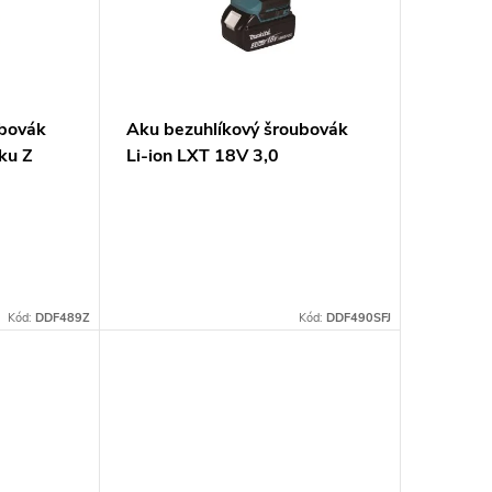
ubovák
Aku bezuhlíkový šroubovák
ku Z
Li-ion LXT 18V 3,0
Ah,Makpac
Kód:
DDF489Z
Kód:
DDF490SFJ