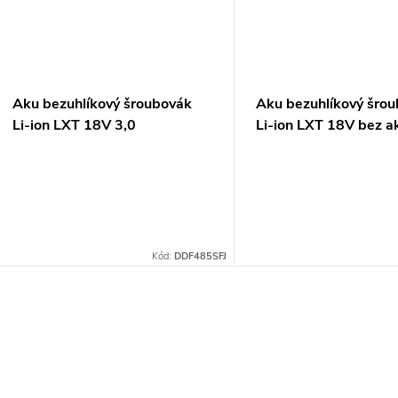
ů
Aku bezuhlíkový šroubovák
Aku bezuhlíkový šro
Li-ion LXT 18V 3,0
Li-ion LXT 18V bez a
Ah,Makpac
Kód:
DDF485SFJ