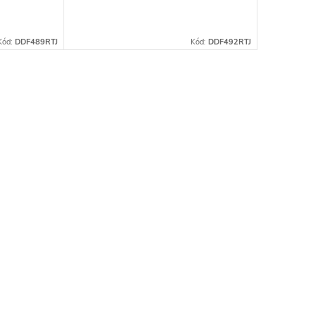
Kód:
DDF489RTJ
Kód:
DDF492RTJ