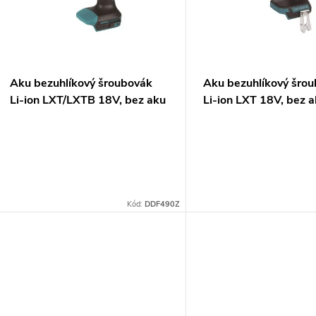
p
s
r
p
Aku bezuhlíkový šroubovák
Aku bezuhlíkový šro
o
Li-ion LXT/LXTB 18V, bez aku
Li-ion LXT 18V, bez a
r
Z
d
o
u
d
k
Kód:
DDF490Z
u
t
k
ů
t