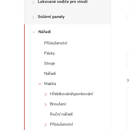
n
Lakované vodiče pro vinutí
e
Solární panely
l
Nářadí
Příslušenství
Pásky
Stroje
Nářadí
9
Makita
Hřebíkování/sponkování
Broušení
Ruční nářadí
Příslušenství