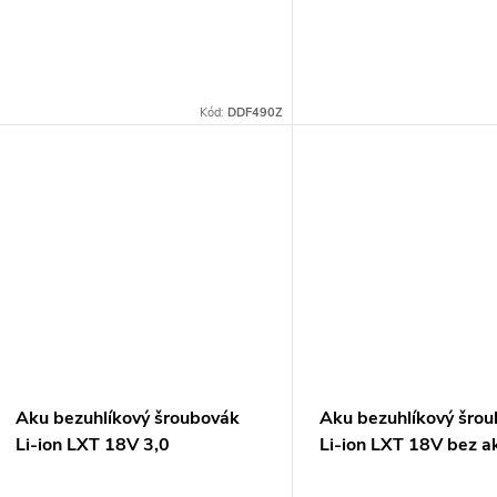
d
o
u
d
k
Kód:
DDF490Z
u
t
k
ů
t
ů
Aku bezuhlíkový šroubovák
Aku bezuhlíkový šro
Li-ion LXT 18V 3,0
Li-ion LXT 18V bez a
Ah,Makpac