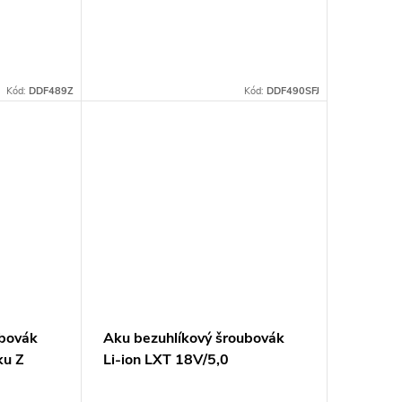
Kód:
DDF489Z
Kód:
DDF490SFJ
ubovák
Aku bezuhlíkový šroubovák
ku Z
Li-ion LXT 18V/5,0
Ah,Makpac