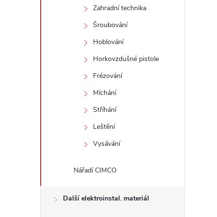
Zahradní technika
l
Šroubování
Hoblování
Horkovzdušné pistole
Frézování
Míchání
Stříhání
í
Leštění
Vysávání
r
Nářadí CIMCO
Další elektroinstal. materiál