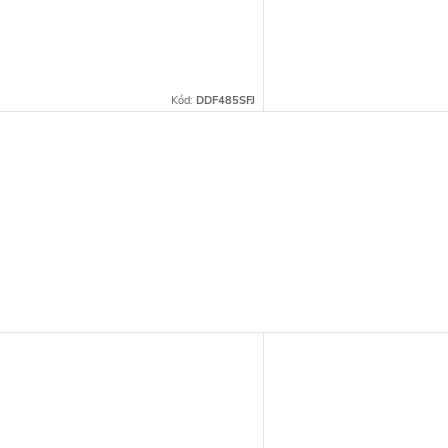
Kód:
DDF485SFJ