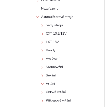
Příslušenství
Nezařazeno
Akumulátorové stroje
Sady strojů
CXT 10,8/12V
LXT 18V
Bundy
Vysávání
Šroubování
Sekání
Vrtání
Úhlové vrtání
Příklepové vrtání