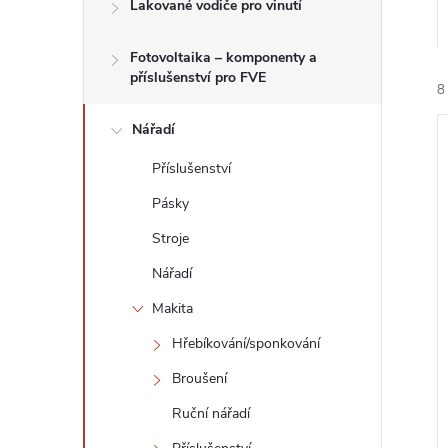
n
Lakované vodiče pro vinutí
e
Fotovoltaika – komponenty a
příslušenství pro FVE
8
l
Nářadí
Příslušenství
Pásky
Stroje
í
i
Nářadí
Makita
Hřebíkování/sponkování
Broušení
Ruční nářadí