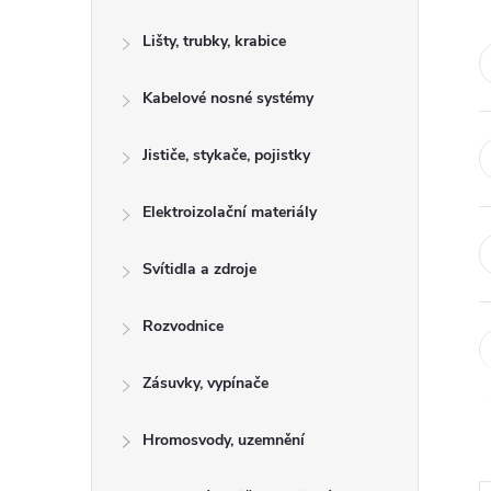
s
Lišty, trubky, krabice
t
Kabelové nosné systémy
r
a
Jističe, stykače, pojistky
n
Elektroizolační materiály
n
Svítidla a zdroje
í
Rozvodnice
p
Zásuvky, vypínače
a
Hromosvody, uzemnění