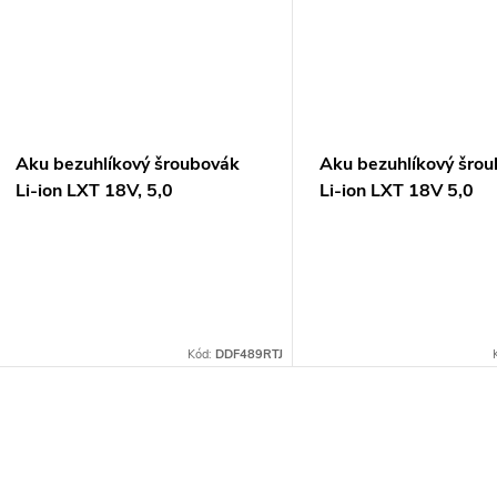
Aku bezuhlíkový šroubovák
Aku bezuhlíkový šro
Li-ion LXT 18V, 5,0
Li-ion LXT 18V 5,0
Ah,Makpac
Ah,Makpac
Kód:
DDF489RTJ
O
v