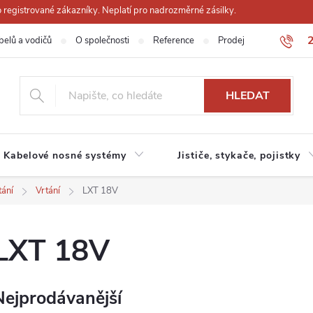
registrované zákazníky. Neplatí pro nadrozměrné zásilky.
belů a vodičů
O společnosti
Reference
Prodejna
Obchodn
HLEDAT
Kabelové nosné systémy
Jističe, stykače, pojistky
tání
Vrtání
LXT 18V
LXT 18V
Nejprodávanější