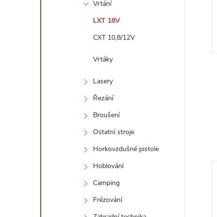
Vrtání
LXT 18V
CXT 10,8/12V
Vrtáky
Lasery
Řezání
Broušení
Ostatní stroje
Horkovzdušné pistole
Hoblování
Camping
Frézování
Zahradní technika