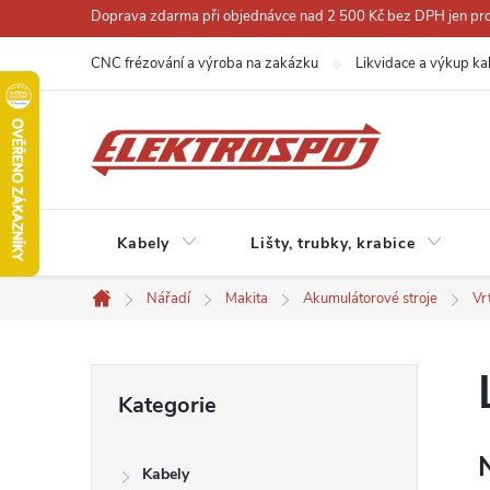
Přejít
Doprava zdarma při objednávce nad 2 500 Kč bez DPH jen pro 
na
CNC frézování a výroba na zakázku
Likvidace a výkup ka
obsah
Kabely
Lišty, trubky, krabice
Nářadí
Makita
Akumulátorové stroje
Vr
Domů
P
Přeskočit
Kategorie
kategorie
o
Kabely