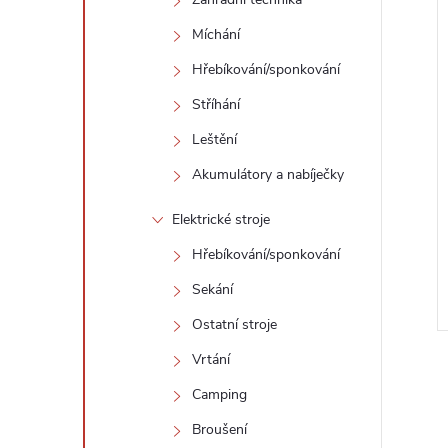
Míchání
Hřebíkování/sponkování
Stříhání
Leštění
Akumulátory a nabíječky
Elektrické stroje
Hřebíkování/sponkování
Sekání
Ostatní stroje
Vrtání
Camping
Broušení