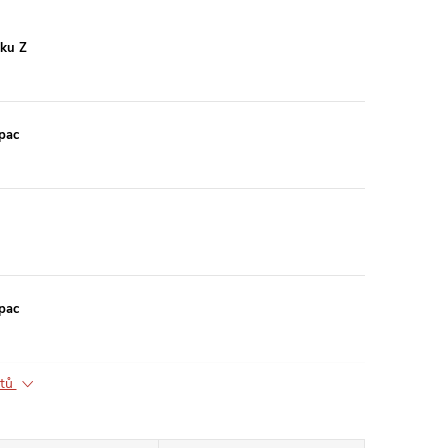
aku Z
pac
pac
ktů