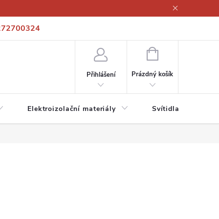
272700324
í podmínky
Podmínky ochrany osobních údajů
Kontakty
NÁKUPNÍ
KOŠÍK
Prázdný košík
Přihlášení
Elektroizolační materiály
Svítidla a zdroje