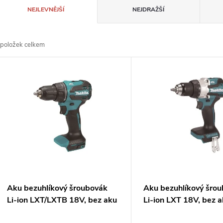
Ř
NEJLEVNĚJŠÍ
NEJDRAŽŠÍ
a
položek celkem
z
V
e
ý
n
p
p
s
r
p
Aku bezuhlíkový šroubovák
Aku bezuhlíkový šro
o
Li-ion LXT/LXTB 18V, bez aku
Li-ion LXT 18V, bez a
r
Z