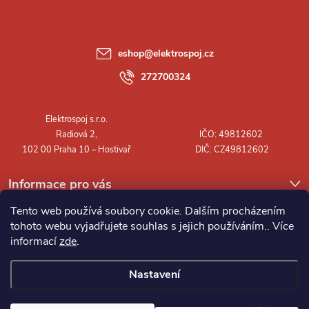
p
a
eshop
@
elektrospoj.cz
t
272700324
í
Informace pro vás
Tento web používá soubory cookie. Dalším procházením
tohoto webu vyjadřujete souhlas s jejich používáním.. Více
informací
zde
.
Nastavení
Copyright 2026
Elektrospoj s.r.o.
. Všechna práva vyhrazena.