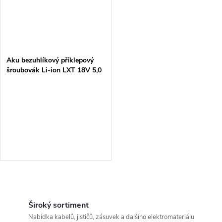
Aku bezuhlíkový příklepový
šroubovák Li-ion LXT 18V 5,0
Ah,Makpac
O
v
Široký sortiment
Nabídka kabelů, jističů, zásuvek a dalšího elektromateriálu