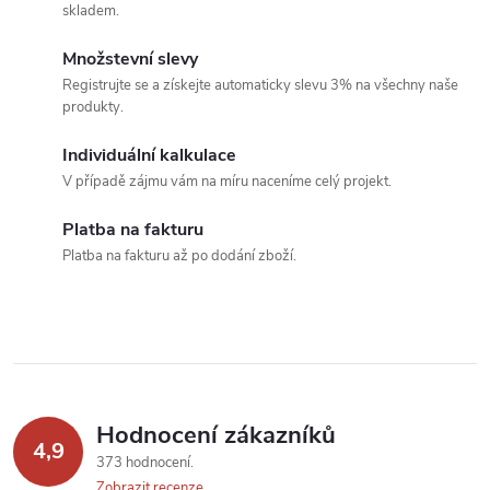
l
skladem.
á
Množstevní slevy
Registrujte se a získejte automaticky slevu 3% na všechny naše
d
produkty.
a
Individuální kalkulace
c
V případě zájmu vám na míru naceníme celý projekt.
í
Platba na fakturu
Platba na fakturu až po dodání zboží.
p
r
v
k
Hodnocení zákazníků
y
4,9
373 hodnocení
Zobrazit recenze