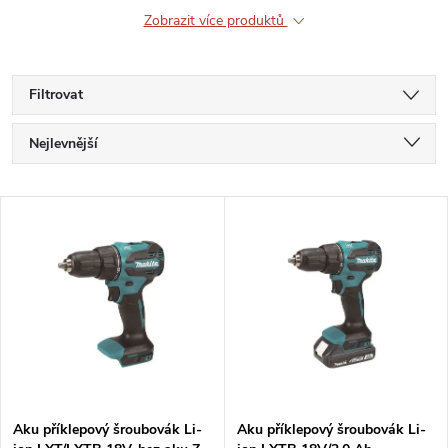
Zobrazit více produktů
Filtrovat
Ř
Nejlevnější
a
Nejdražší
V
Nejprodávanější
z
ý
Abecedně
e
p
n
i
í
s
p
Aku příklepový šroubovák Li-
Aku příklepový šroubovák Li-