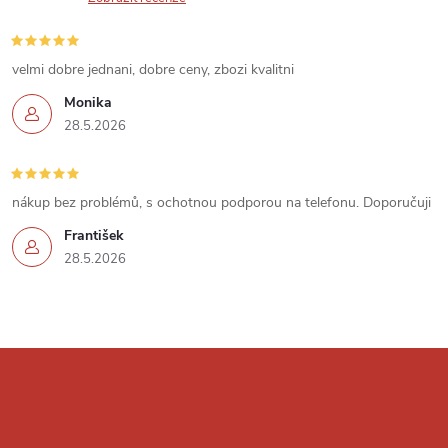
v
ý
velmi dobre jednani, dobre ceny, zbozi kvalitni
p
Monika
i
28.5.2026
s
u
nákup bez problémů, s ochotnou podporou na telefonu. Doporučuji
František
28.5.2026
Z
á