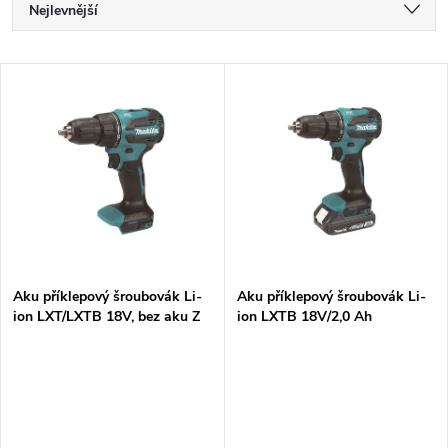
Ř
Nejlevnější
a
Nejdražší
V
Nejprodávanější
z
ý
Abecedně
e
p
n
i
í
s
p
Aku příklepový šroubovák Li-
Aku příklepový šroubovák Li-
ion LXT/LXTB 18V, bez aku Z
ion LXTB 18V/2,0 Ah
p
r
r
o
o