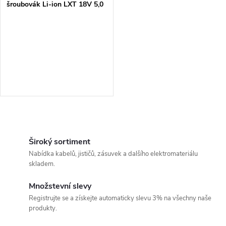
šroubovák Li-ion LXT 18V 5,0
Ah,Makpac
O
v
Široký sortiment
Nabídka kabelů, jističů, zásuvek a dalšího elektromateriálu
l
skladem.
á
Množstevní slevy
Registrujte se a získejte automaticky slevu 3% na všechny naše
d
produkty.