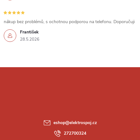
s
u
nákup bez problémů, s ochotnou podporou na telefonu. Doporučuji
František
28.5.2026
Z
á
p
a
eshop
@
elektrospoj.cz
t
272700324