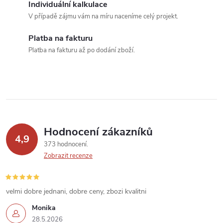
a
Individuální kalkulace
c
V případě zájmu vám na míru naceníme celý projekt.
í
Platba na fakturu
Platba na fakturu až po dodání zboží.
p
r
v
k
Hodnocení zákazníků
y
4,9
373 hodnocení
v
Zobrazit recenze
ý
velmi dobre jednani, dobre ceny, zbozi kvalitni
p
Monika
i
28.5.2026