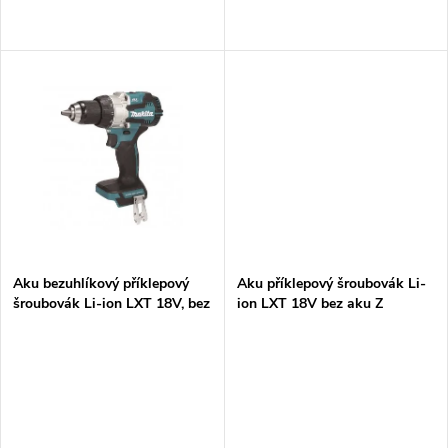
d
d
u
u
k
k
t
t
ů
ů
Aku bezuhlíkový příklepový
Aku příklepový šroubovák Li-
šroubovák Li-ion LXT 18V, bez
ion LXT 18V bez aku Z
aku Z