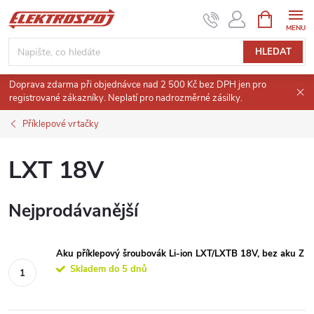
Přejít
NÁKUPNÍ
KOŠÍK
na
obsah
HLEDAT
Doprava zdarma při objednávce nad 2 500 Kč bez DPH jen pro
registrované zákazníky. Neplatí pro nadrozměrné zásilky.
Příklepové vrtačky
LXT 18V
Nejprodávanější
Aku příklepový šroubovák Li-ion LXT/LXTB 18V, bez aku Z
Skladem do 5 dnů