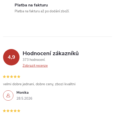
í
Platba na fakturu
Platba na fakturu až po dodání zboží.
p
r
v
k
Hodnocení zákazníků
y
4,9
373 hodnocení
v
Zobrazit recenze
ý
velmi dobre jednani, dobre ceny, zbozi kvalitni
p
Monika
i
28.5.2026
s