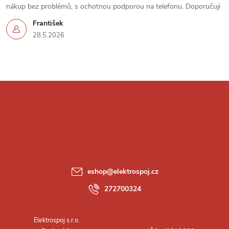
u
nákup bez problémů, s ochotnou podporou na telefonu. Doporučuji
František
28.5.2026
Z
á
p
a
eshop
@
elektrospoj.cz
t
272700324
í