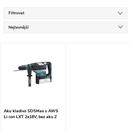
Filtrovat
Ř
Nejlevnější
a
Nejdražší
V
Nejprodávanější
z
ý
Abecedně
e
p
n
i
í
s
p
Aku kladivo SDSMax s AWS
Li-ion LXT 2x18V, bez aku Z
p
r