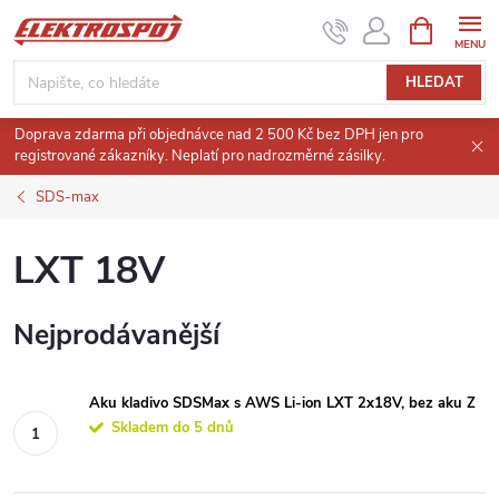
Přejít
NÁKUPNÍ
KOŠÍK
na
obsah
HLEDAT
Doprava zdarma při objednávce nad 2 500 Kč bez DPH jen pro
registrované zákazníky. Neplatí pro nadrozměrné zásilky.
SDS-max
LXT 18V
Nejprodávanější
Aku kladivo SDSMax s AWS Li-ion LXT 2x18V, bez aku Z
Skladem do 5 dnů