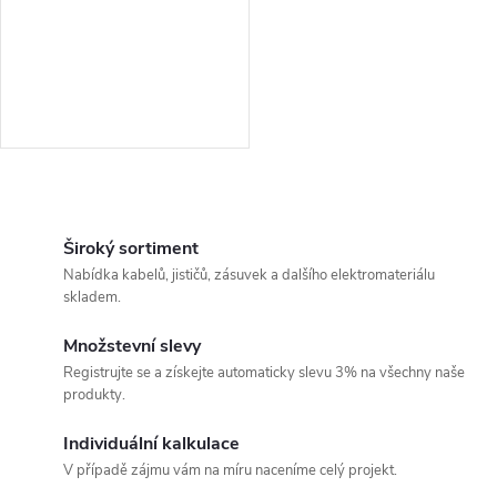
r
o
o
d
d
u
u
k
O
k
v
Široký sortiment
t
Nabídka kabelů, jističů, zásuvek a dalšího elektromateriálu
t
l
skladem.
ů
á
ů
Množstevní slevy
Registrujte se a získejte automaticky slevu 3% na všechny naše
d
produkty.
a
Individuální kalkulace
c
V případě zájmu vám na míru naceníme celý projekt.