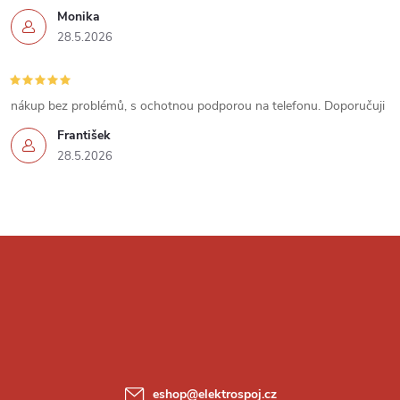
p
Monika
i
28.5.2026
s
u
nákup bez problémů, s ochotnou podporou na telefonu. Doporučuji
František
28.5.2026
Z
á
p
a
eshop
@
elektrospoj.cz