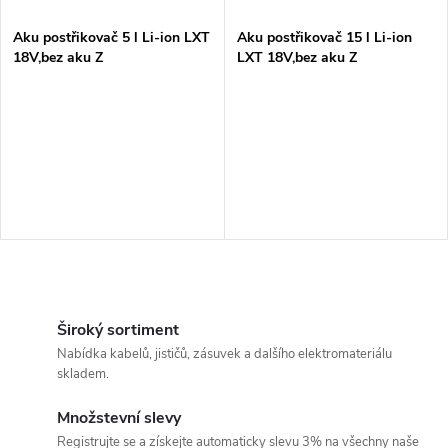
í
s
p
Aku postřikovač 5 l Li-ion LXT
Aku postřikovač 15 l Li-ion
18V,bez aku Z
LXT 18V,bez aku Z
p
r
r
o
o
d
d
u
u
k
O
k
v
Široký sortiment
t
Nabídka kabelů, jističů, zásuvek a dalšího elektromateriálu
t
l
skladem.
ů
á
ů
Množstevní slevy
Registrujte se a získejte automaticky slevu 3% na všechny naše