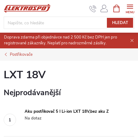
Přejít
NÁKUPNÍ
KOŠÍK
na
obsah
HLEDAT
Doprava zdarma při objednávce nad 2 500 Kč bez DPH jen pro
registrované zákazníky. Neplatí pro nadrozměrné zásilky.
Postřikovače
LXT 18V
Nejprodávanější
Aku postřikovač 5 l Li-ion LXT 18V,bez aku Z
Na dotaz