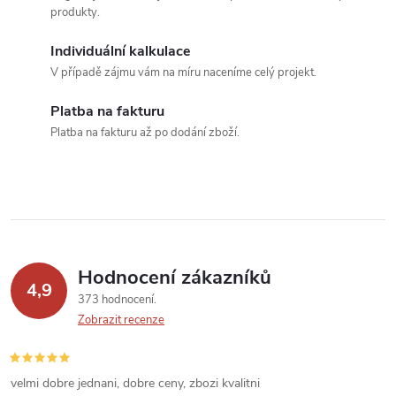
d
produkty.
a
Individuální kalkulace
c
V případě zájmu vám na míru naceníme celý projekt.
í
Platba na fakturu
Platba na fakturu až po dodání zboží.
p
r
v
k
Hodnocení zákazníků
y
4,9
373 hodnocení
v
Zobrazit recenze
ý
velmi dobre jednani, dobre ceny, zbozi kvalitni