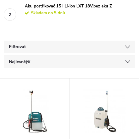
Aku postřikovač 15 l Li-ion LXT 18V,bez aku Z
Skladem do 5 dnů
Filtrovat
Ř
Nejlevnější
a
Nejdražší
V
Nejprodávanější
z
ý
Abecedně
e
p
n
i