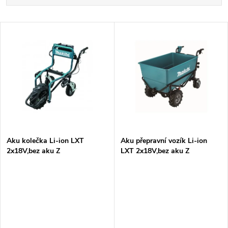
a
Nejdražší
V
Nejprodávanější
z
ý
Abecedně
e
p
n
i
í
s
p
Aku kolečka Li-ion LXT
Aku přepravní vozík Li-ion
2x18V,bez aku Z
LXT 2x18V,bez aku Z
p
r
r
o
o
d