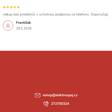
s
u
nákup bez problémů, s ochotnou podporou na telefonu. Doporučuji
František
28.5.2026
Z
á
p
a
eshop
@
elektrospoj.cz
t
272700324