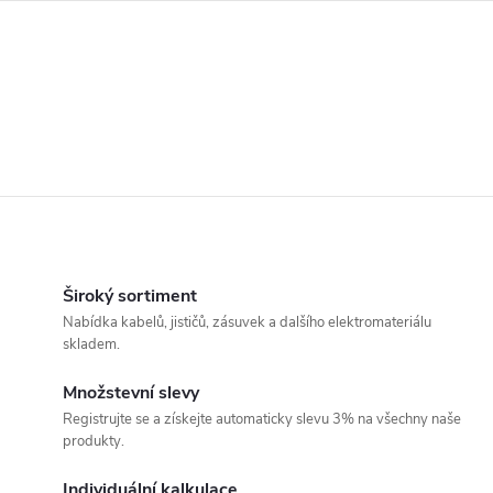
O
v
Široký sortiment
Nabídka kabelů, jističů, zásuvek a dalšího elektromateriálu
l
skladem.
á
Množstevní slevy
Registrujte se a získejte automaticky slevu 3% na všechny naše
d
produkty.
a
Individuální kalkulace