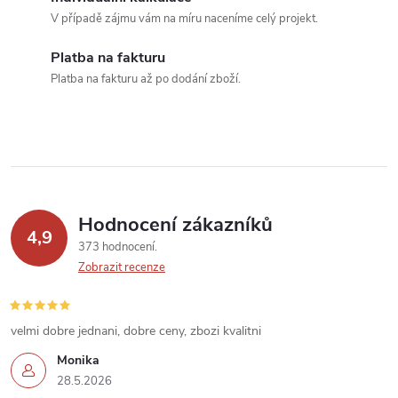
c
V případě zájmu vám na míru naceníme celý projekt.
í
Platba na fakturu
Platba na fakturu až po dodání zboží.
p
r
v
k
Hodnocení zákazníků
y
4,9
373 hodnocení
v
Zobrazit recenze
ý
velmi dobre jednani, dobre ceny, zbozi kvalitni
p
Monika
i
28.5.2026