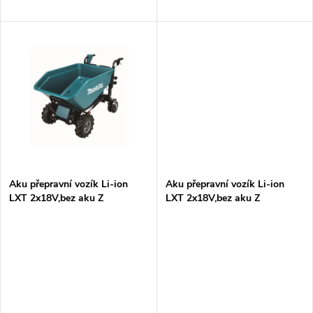
d
u
u
k
k
t
t
ů
ů
Aku přepravní vozík Li-ion
Aku přepravní vozík Li-ion
LXT 2x18V,bez aku Z
LXT 2x18V,bez aku Z