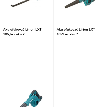
p
n
i
í
s
p
Aku ofukovač Li-ion LXT
Aku ofukovač Li-ion LXT
18V,bez aku Z
18V,bez aku Z
p
r
r
o
o
d
d
u
u
k
k
t