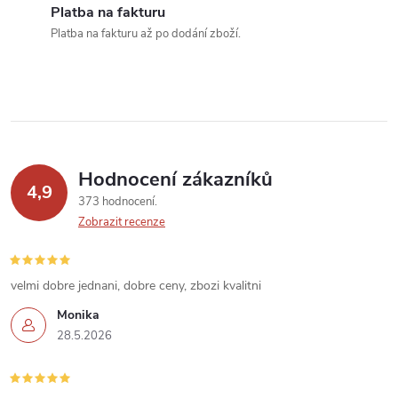
v
Platba na fakturu
k
Platba na fakturu až po dodání zboží.
y
v
ý
p
Hodnocení zákazníků
4,9
373 hodnocení
i
Zobrazit recenze
s
u
velmi dobre jednani, dobre ceny, zbozi kvalitni
Monika
28.5.2026