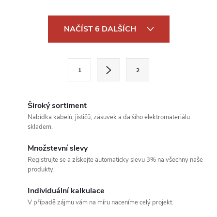
O
NAČÍST 6 DALŠÍCH
v
l
S
1
2
t
á
r
d
á
Široký sortiment
a
n
Nabídka kabelů, jističů, zásuvek a dalšího elektromateriálu
skladem.
k
c
o
Množstevní slevy
í
v
Registrujte se a získejte automaticky slevu 3% na všechny naše
produkty.
á
p
n
Individuální kalkulace
r
í
V případě zájmu vám na míru naceníme celý projekt.