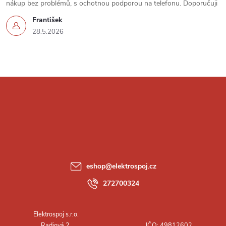
nákup bez problémů, s ochotnou podporou na telefonu. Doporučuji
František
28.5.2026
Z
á
p
a
eshop
@
elektrospoj.cz
t
272700324
í