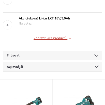
Aku ofukovač Li-ion LXT 18V/3,0Ah
Na dotaz
Zobrazit více produktů
Filtrovat
Ř
Nejlevnější
a
Nejdražší
V
Nejprodávanější
z
ý
Abecedně
e