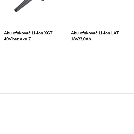
t
ů
ů
Aku ofukovač Li-ion XGT
Aku ofukovač Li-ion LXT
40V,bez aku Z
18V/3,0Ah