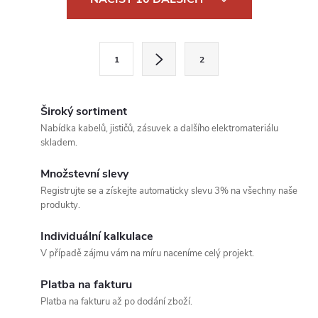
v
l
S
1
2
t
á
r
d
á
Široký sortiment
a
n
Nabídka kabelů, jističů, zásuvek a dalšího elektromateriálu
skladem.
k
c
o
Množstevní slevy
í
v
Registrujte se a získejte automaticky slevu 3% na všechny naše
produkty.
á
p
n
Individuální kalkulace
r
í
V případě zájmu vám na míru naceníme celý projekt.
v
Platba na fakturu
k
Platba na fakturu až po dodání zboží.