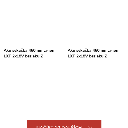
Aku sekačka 460mm Li-ion
Aku sekačka 460mm Li-ion
LXT 2x18V bez aku Z
LXT 2x18V bez aku Z
O
NAČÍST 10 DALŠÍCH