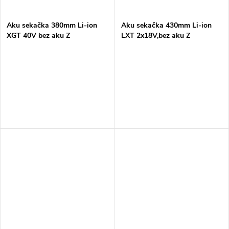
ů
Aku sekačka 380mm Li-ion
Aku sekačka 430mm Li-ion
XGT 40V bez aku Z
LXT 2x18V,bez aku Z