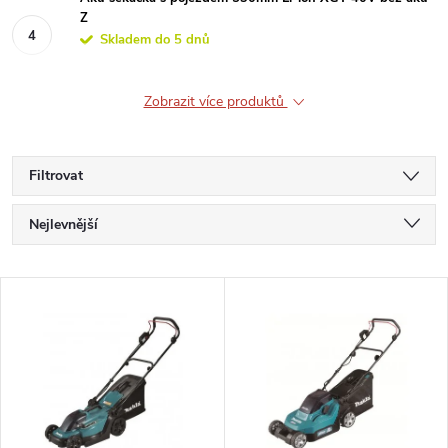
Z
Skladem do 5 dnů
Zobrazit více produktů
Filtrovat
Ř
Nejlevnější
a
Nejdražší
V
Nejprodávanější
z
ý
Abecedně
e
p
n