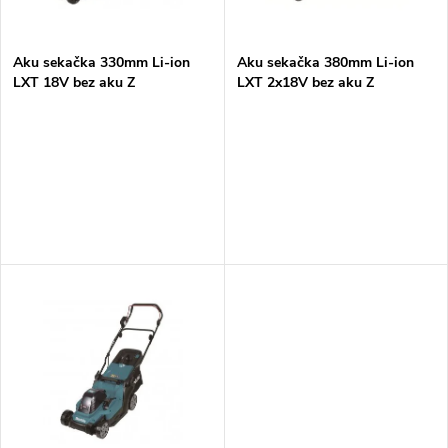
i
í
s
p
Aku sekačka 330mm Li-ion
Aku sekačka 380mm Li-ion
LXT 18V bez aku Z
LXT 2x18V bez aku Z
p
r
r
o
o
d
d
u
u
k
k
t
t
ů