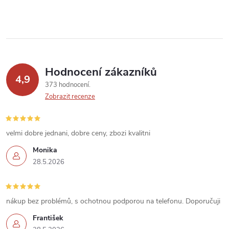
y
v
ý
p
Hodnocení zákazníků
4,9
373 hodnocení
i
Zobrazit recenze
s
u
velmi dobre jednani, dobre ceny, zbozi kvalitni
Monika
28.5.2026
nákup bez problémů, s ochotnou podporou na telefonu. Doporučuji
František