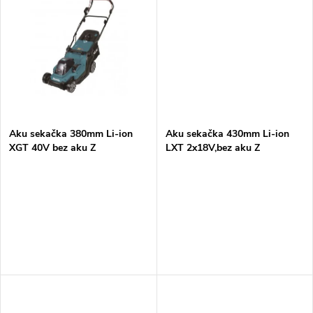
k
k
t
t
ů
ů
Aku sekačka 380mm Li-ion
Aku sekačka 430mm Li-ion
XGT 40V bez aku Z
LXT 2x18V,bez aku Z