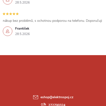
28.5.2026
nákup bez problémů, s ochotnou podporou na telefonu. Doporučuji
František
28.5.2026
Z
á
p
a
eshop
@
elektrospoj.cz
272700324