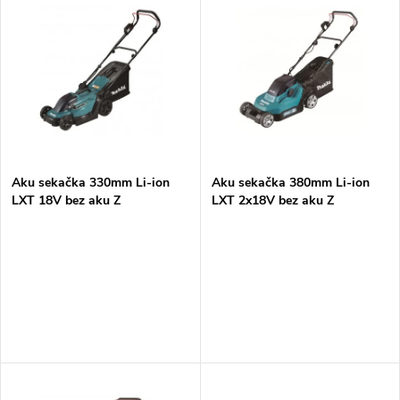
z
ý
Abecedně
e
p
n
i
í
s
p
Aku sekačka 330mm Li-ion
Aku sekačka 380mm Li-ion
LXT 18V bez aku Z
LXT 2x18V bez aku Z
p
r
r
o
o
d
d
u
u