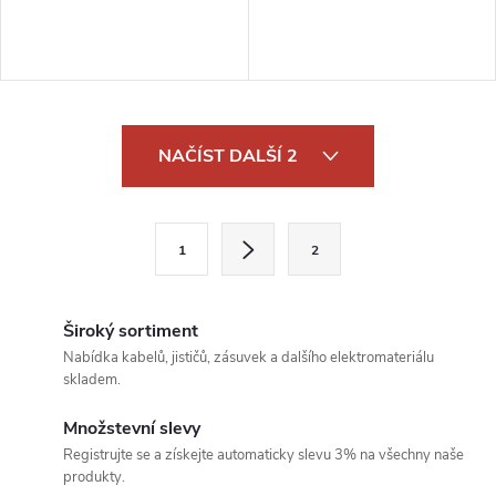
O
NAČÍST DALŠÍ 2
v
l
S
1
2
t
á
r
d
á
Široký sortiment
a
n
Nabídka kabelů, jističů, zásuvek a dalšího elektromateriálu
skladem.
k
c
o
Množstevní slevy
í
v
Registrujte se a získejte automaticky slevu 3% na všechny naše
produkty.
á