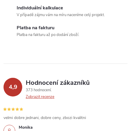
p
n
Individuální kalkulace
r
í
V případě zájmu vám na míru naceníme celý projekt.
v
Platba na fakturu
k
Platba na fakturu až po dodání zboží.
y
v
ý
p
Hodnocení zákazníků
4,9
373 hodnocení
i
Zobrazit recenze
s
u
velmi dobre jednani, dobre ceny, zbozi kvalitni
Monika