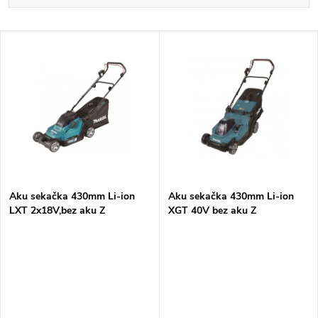
a
Nejdražší
V
Nejprodávanější
z
ý
Abecedně
e
p
n
i
í
s
p
Aku sekačka 430mm Li-ion
Aku sekačka 430mm Li-ion
LXT 2x18V,bez aku Z
XGT 40V bez aku Z
p
r
r
o
o
d