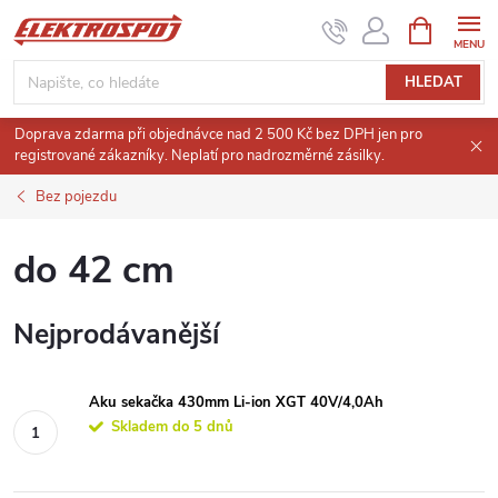
Přejít
NÁKUPNÍ
KOŠÍK
na
obsah
HLEDAT
Doprava zdarma při objednávce nad 2 500 Kč bez DPH jen pro
registrované zákazníky. Neplatí pro nadrozměrné zásilky.
Bez pojezdu
do 42 cm
Nejprodávanější
Aku sekačka 430mm Li-ion XGT 40V/4,0Ah
Skladem do 5 dnů