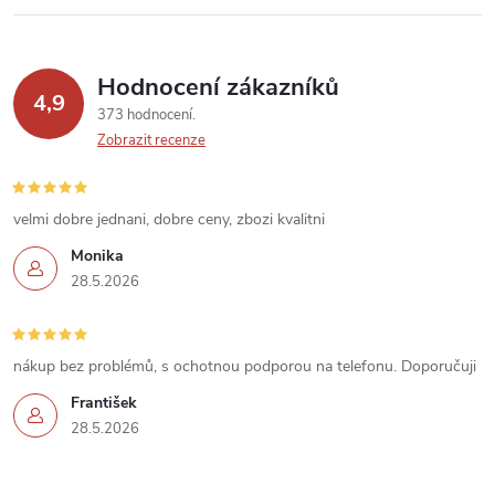
v
k
Hodnocení zákazníků
y
4,9
373 hodnocení
v
Zobrazit recenze
ý
velmi dobre jednani, dobre ceny, zbozi kvalitni
p
Monika
i
28.5.2026
s
u
nákup bez problémů, s ochotnou podporou na telefonu. Doporučuji
František
28.5.2026