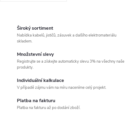
O
v
Široký sortiment
Nabídka kabelů, jističů, zásuvek a dalšího elektromateriálu
l
skladem.
á
Množstevní slevy
Registrujte se a získejte automaticky slevu 3% na všechny naše
d
produkty.
a
Individuální kalkulace
c
V případě zájmu vám na míru naceníme celý projekt.
í
Platba na fakturu
Platba na fakturu až po dodání zboží.
p
r