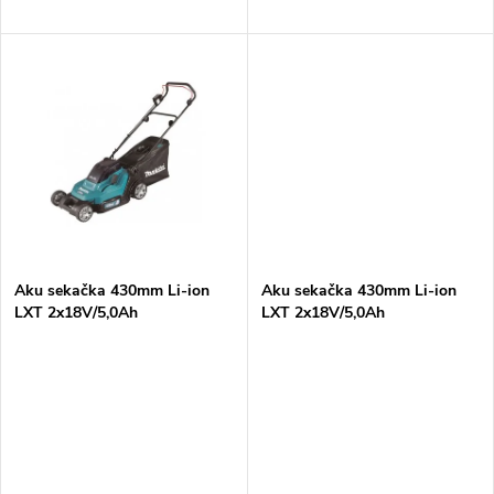
d
u
u
k
k
t
t
ů
ů
Aku sekačka 430mm Li-ion
Aku sekačka 430mm Li-ion
LXT 2x18V/5,0Ah
LXT 2x18V/5,0Ah