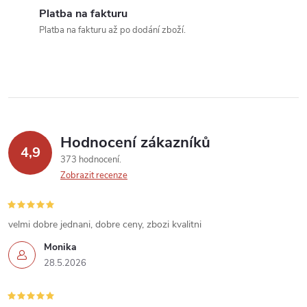
í
Platba na fakturu
Platba na fakturu až po dodání zboží.
p
r
v
k
Hodnocení zákazníků
y
4,9
373 hodnocení
v
Zobrazit recenze
ý
velmi dobre jednani, dobre ceny, zbozi kvalitni
p
Monika
i
28.5.2026
s