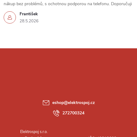
u
nákup bez problémů, s ochotnou podporou na telefonu. Doporučuji
František
28.5.2026
Z
á
p
a
eshop
@
elektrospoj.cz
t
272700324
í