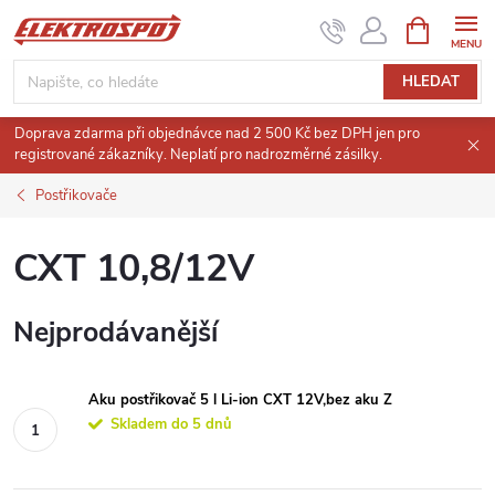
Přejít
NÁKUPNÍ
KOŠÍK
na
obsah
HLEDAT
Doprava zdarma při objednávce nad 2 500 Kč bez DPH jen pro
registrované zákazníky. Neplatí pro nadrozměrné zásilky.
Postřikovače
CXT 10,8/12V
Nejprodávanější
Aku postřikovač 5 l Li-ion CXT 12V,bez aku Z
Skladem do 5 dnů