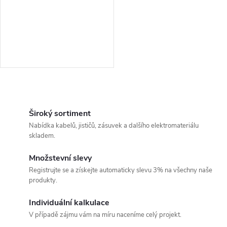
r
o
o
d
d
u
u
k
O
k
v
Široký sortiment
t
Nabídka kabelů, jističů, zásuvek a dalšího elektromateriálu
t
l
skladem.
ů
á
ů
Množstevní slevy
Registrujte se a získejte automaticky slevu 3% na všechny naše
d
produkty.
a
Individuální kalkulace
c
V případě zájmu vám na míru naceníme celý projekt.