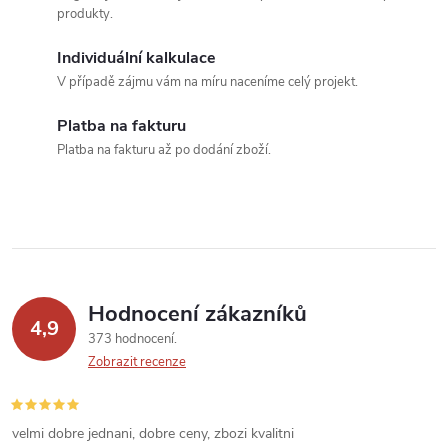
d
produkty.
a
Individuální kalkulace
c
V případě zájmu vám na míru naceníme celý projekt.
í
Platba na fakturu
Platba na fakturu až po dodání zboží.
p
r
v
k
Hodnocení zákazníků
y
4,9
373 hodnocení
v
Zobrazit recenze
ý
velmi dobre jednani, dobre ceny, zbozi kvalitni