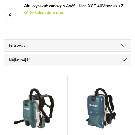
Aku-vysavač zádový s AWS Li-ion XGT 40V,bez aku Z
Skladem do 5 dnů
Filtrovat
Ř
Nejlevnější
a
Nejdražší
V
Nejprodávanější
z
ý
Abecedně
e
p
n
i