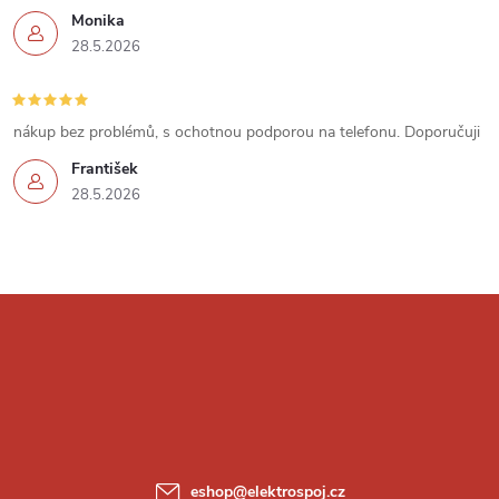
p
Monika
i
28.5.2026
s
u
nákup bez problémů, s ochotnou podporou na telefonu. Doporučuji
František
28.5.2026
Z
á
p
a
eshop
@
elektrospoj.cz