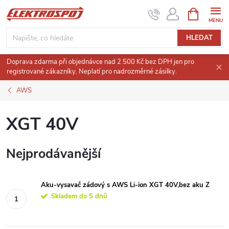
Přejít
NÁKUPNÍ
KOŠÍK
na
obsah
HLEDAT
Doprava zdarma při objednávce nad 2 500 Kč bez DPH jen pro
registrované zákazníky. Neplatí pro nadrozměrné zásilky.
AWS
XGT 40V
Nejprodávanější
Aku-vysavač zádový s AWS Li-ion XGT 40V,bez aku Z
Skladem do 5 dnů