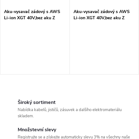
í
s
p
Aku-vysavač zádový s AWS
Aku-vysavač zádový s AWS
Li-ion XGT 40V,bez aku Z
Li-ion XGT 40V,bez aku Z
p
r
r
o
o
d
d
u
u
k
O
k
v
Široký sortiment
t
Nabídka kabelů, jističů, zásuvek a dalšího elektromateriálu
t
l
skladem.
ů
á
ů
Množstevní slevy
Registrujte se a získejte automaticky slevu 3% na všechny naše