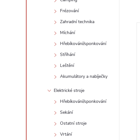
Frézování
Zahradní technika
Míchání
Hřebíkování/sponkování
Stříhání
Leštění
Akumulátory a nabíječky
Elektrické stroje
Hřebíkování/sponkování
Sekání
Ostatní stroje
Vrtání