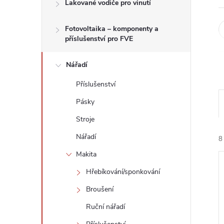
n
Lakované vodiče pro vinutí
e
Fotovoltaika – komponenty a
příslušenství pro FVE
l
Nářadí
Příslušenství
Pásky
Stroje
Nářadí
8
Makita
Hřebíkování/sponkování
Broušení
Ruční nářadí