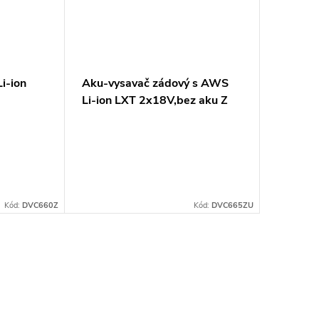
i-ion
Aku-vysavač zádový s AWS
Li-ion LXT 2x18V,bez aku Z
Kód:
DVC660Z
Kód:
DVC665ZU