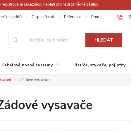
registrované zákazníky. Neplatí pro nadrozměrné zásilky.
belů a vodičů
O společnosti
Reference
Prodejna
Obchodn
HLEDAT
Kabelové nosné systémy
Jističe, stykače, pojistky
sávání
Zádové vysavače
Zádové vysavače