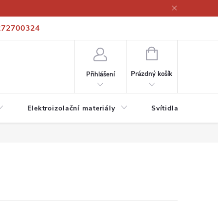
272700324
í podmínky
Podmínky ochrany osobních údajů
Kontakty
NÁKUPNÍ
KOŠÍK
Prázdný košík
Přihlášení
Elektroizolační materiály
Svítidla a zdroje