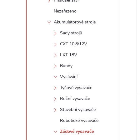
í
Příslušenství
i
Nezařazeno
Akumulátorové stroje
Sady strojů
CXT 10,8/12V
LXT 18V
Bundy
Vysávání
Tyčové vysavače
Ruční vysavače
Stavební vysavače
Robotické vysavače
Zádové vysavače