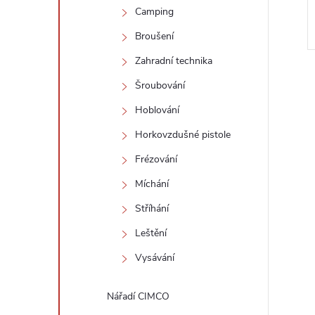
Camping
Broušení
Zahradní technika
Šroubování
Hoblování
Horkovzdušné pistole
l
Frézování
Míchání
Stříhání
Leštění
Vysávání
í
Nářadí CIMCO