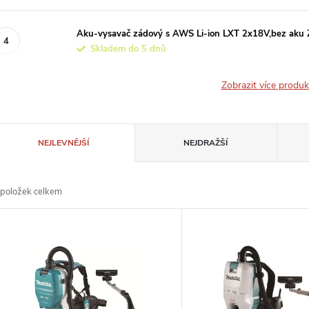
Aku-vysavač zádový s AWS Li-ion LXT 2x18V,bez aku 
Skladem do 5 dnů
Zobrazit více produ
Ř
NEJLEVNĚJŠÍ
NEJDRAŽŠÍ
a
položek celkem
z
V
e
ý
n
p