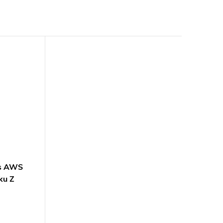
 s AWS
ku Z