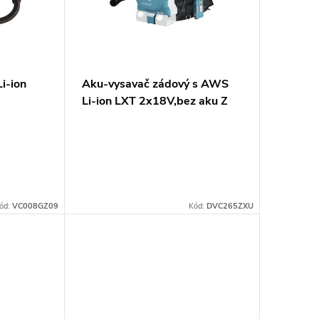
i-ion
Aku-vysavač zádový s AWS
Li-ion LXT 2x18V,bez aku Z
ód:
VC008GZ09
Kód:
DVC265ZXU