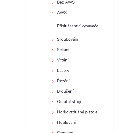
Bez AWS
AWS
Přislušesntví vysavače
Šroubování
Sekání
Vrtání
Lasery
Řezání
Broušení
Ostatní stroje
Horkovzdušné pistole
Hoblování
Camping