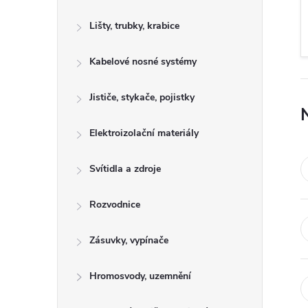
s
Lišty, trubky, krabice
t
Kabelové nosné systémy
r
a
Jističe, stykače, pojistky
n
Elektroizolační materiály
n
Svítidla a zdroje
í
Rozvodnice
p
Zásuvky, vypínače
a
Hromosvody, uzemnění