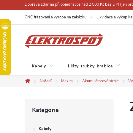
Přejít
Doprava zdarma při objednávce nad 2 500 Kč bez DPH jen pro 
na
CNC frézování a výroba na zakázku
Likvidace a výkup ka
obsah
Kabely
Lišty, trubky, krabice
Nářadí
Makita
Akumulátorové stroje
Vy
Domů
P
Přeskočit
Kategorie
kategorie
o
Kabely