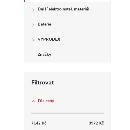
Další elektroinstal. materiál
r
Baterie
VÝPRODEJ!
Značky
i
Dle ceny
7142
Kč
9972
Kč