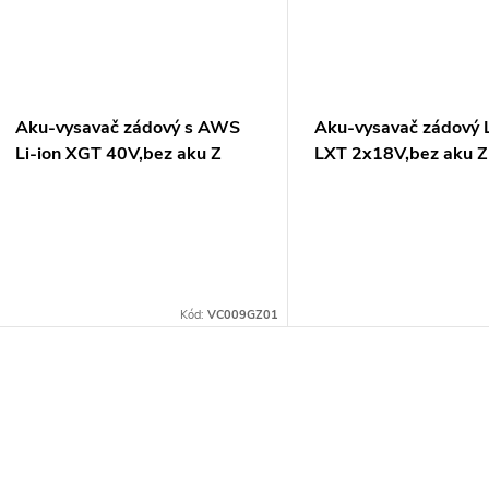
ů
Aku-vysavač zádový s AWS
Aku-vysavač zádový L
Li-ion XGT 40V,bez aku Z
LXT 2x18V,bez aku Z
Kód:
VC009GZ01