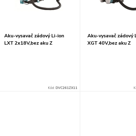
p
s
r
p
Aku-vysavač zádový Li-ion
Aku-vysavač zádový L
o
LXT 2x18V,bez aku Z
XGT 40V,bez aku Z
r
d
o
u
d
k
Kód:
DVC261ZX11
K
u
t
k
ů
t