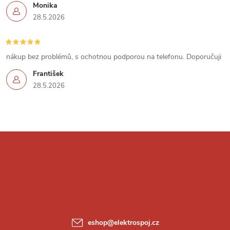
Monika
i
28.5.2026
s
u
nákup bez problémů, s ochotnou podporou na telefonu. Doporučuji
František
28.5.2026
Z
á
p
a
eshop
@
elektrospoj.cz