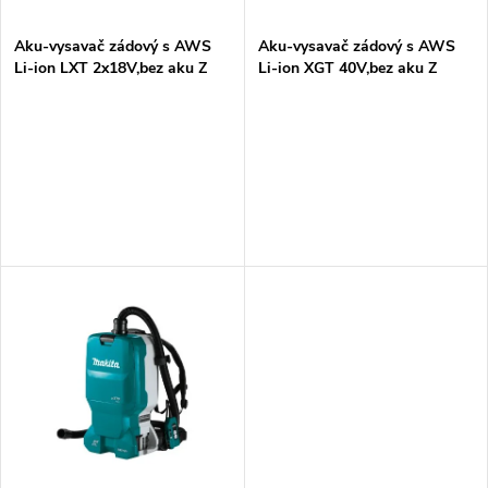
í
s
p
Aku-vysavač zádový s AWS
Aku-vysavač zádový s AWS
Li-ion LXT 2x18V,bez aku Z
Li-ion XGT 40V,bez aku Z
p
r
r
o
o
d
d
u
u
k
k
t
t
ů
ů