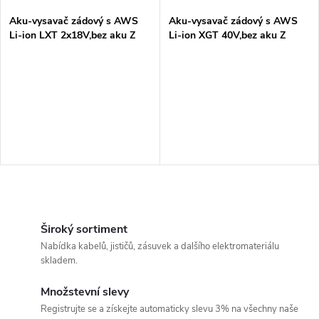
Aku-vysavač zádový s AWS
Aku-vysavač zádový s AWS
Li-ion LXT 2x18V,bez aku Z
Li-ion XGT 40V,bez aku Z
O
v
Široký sortiment
Nabídka kabelů, jističů, zásuvek a dalšího elektromateriálu
l
skladem.
á
Množstevní slevy
Registrujte se a získejte automaticky slevu 3% na všechny naše