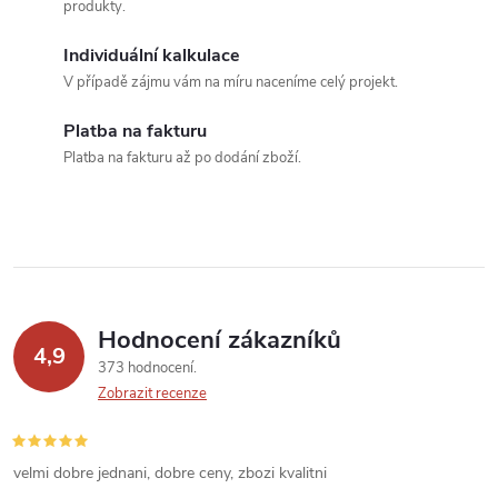
d
produkty.
a
Individuální kalkulace
c
V případě zájmu vám na míru naceníme celý projekt.
í
Platba na fakturu
Platba na fakturu až po dodání zboží.
p
r
v
k
Hodnocení zákazníků
y
4,9
373 hodnocení
v
Zobrazit recenze
ý
velmi dobre jednani, dobre ceny, zbozi kvalitni
p