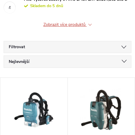
Skladem do 5 dnů
Zobrazit více produktů
Filtrovat
Ř
Nejlevnější
a
Nejdražší
V
Nejprodávanější
z
ý
Abecedně
e
p
n
i