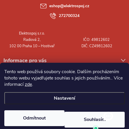
a
eshop
@
elektrospoj.cz
t
272700324
í
Informace pro vás
Tento web používá soubory cookie. Dalším procházením
tohoto webu vyjadřujete souhlas s jejich používáním.. Více
informací
zde
.
Nastavení
Copyright 2026
Elektrospoj s.r.o.
. Všechna práva vyhrazena.
Odmítnout
Souhlasím
Vytvořil Shoptet