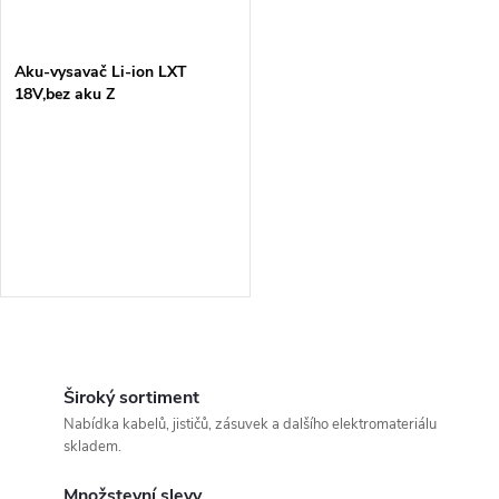
i
í
s
p
Aku-vysavač Li-ion LXT
18V,bez aku Z
p
r
r
o
o
d
d
u
u
k
O
k
v
Široký sortiment
t
Nabídka kabelů, jističů, zásuvek a dalšího elektromateriálu
t
l
skladem.
ů
á
Množstevní slevy