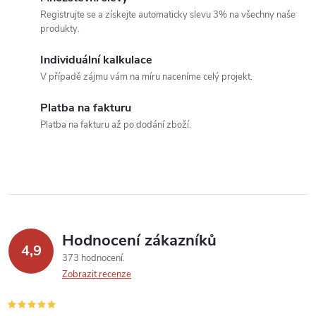
ů
Registrujte se a získejte automaticky slevu 3% na všechny naše
d
produkty.
a
Individuální kalkulace
c
V případě zájmu vám na míru naceníme celý projekt.
í
Platba na fakturu
Platba na fakturu až po dodání zboží.
p
r
v
k
Hodnocení zákazníků
y
4,9
373 hodnocení
v
Zobrazit recenze
ý