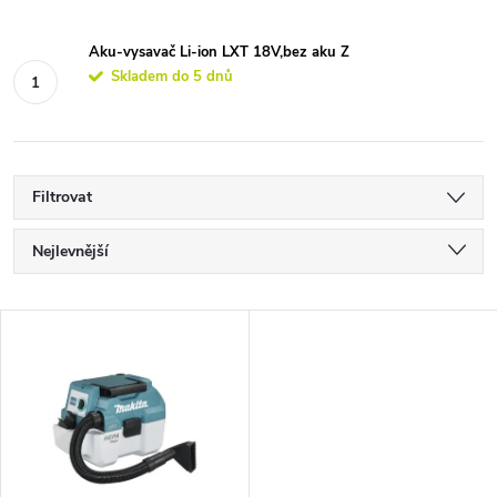
Aku-vysavač Li-ion LXT 18V,bez aku Z
Skladem do 5 dnů
Filtrovat
Ř
Nejlevnější
a
Nejdražší
V
Nejprodávanější
z
ý
Abecedně
e
p
n