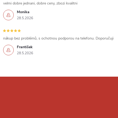
velmi dobre jednani, dobre ceny, zbozi kvalitni
p
Monika
i
28.5.2026
s
u
nákup bez problémů, s ochotnou podporou na telefonu. Doporučuji
František
28.5.2026
Z
á
p