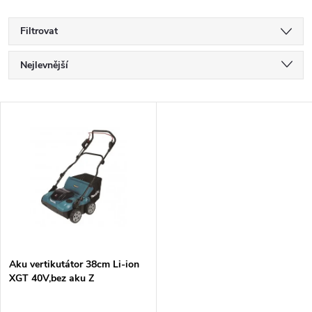
Filtrovat
Ř
Nejlevnější
a
Nejdražší
V
Nejprodávanější
z
ý
Abecedně
e
p
n
i
í
s
p
Aku vertikutátor 38cm Li-ion
XGT 40V,bez aku Z
p
r