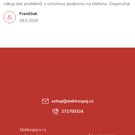
u
nákup bez problémů, s ochotnou podporou na telefonu. Doporučuji
František
28.5.2026
Z
á
p
a
eshop
@
elektrospoj.cz
t
272700324
í