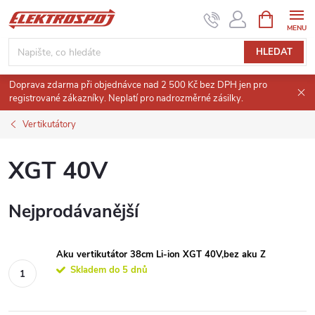
Přejít
NÁKUPNÍ
KOŠÍK
na
obsah
HLEDAT
Doprava zdarma při objednávce nad 2 500 Kč bez DPH jen pro
registrované zákazníky. Neplatí pro nadrozměrné zásilky.
Vertikutátory
XGT 40V
Nejprodávanější
Aku vertikutátor 38cm Li-ion XGT 40V,bez aku Z
Skladem do 5 dnů