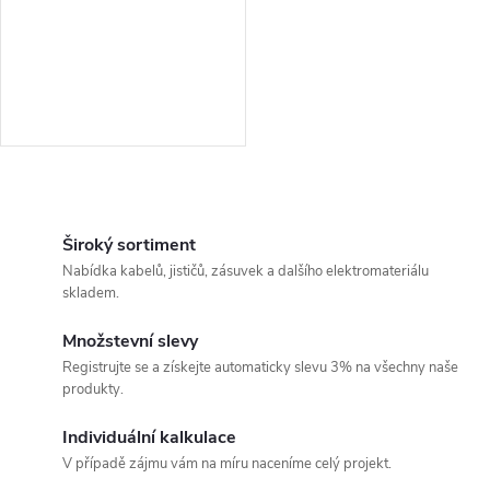
r
o
o
d
d
u
u
k
O
k
v
Široký sortiment
t
Nabídka kabelů, jističů, zásuvek a dalšího elektromateriálu
t
l
skladem.
ů
á
ů
Množstevní slevy
Registrujte se a získejte automaticky slevu 3% na všechny naše
d
produkty.
a
Individuální kalkulace
c
V případě zájmu vám na míru naceníme celý projekt.