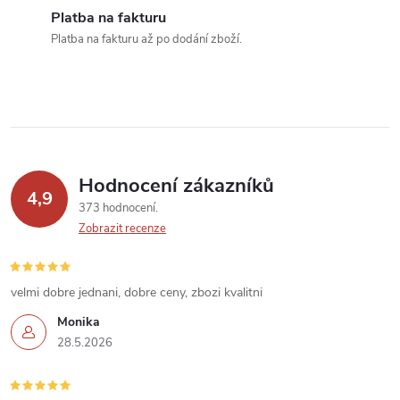
í
Platba na fakturu
Platba na fakturu až po dodání zboží.
p
r
v
k
Hodnocení zákazníků
y
4,9
373 hodnocení
v
Zobrazit recenze
ý
velmi dobre jednani, dobre ceny, zbozi kvalitni
p
Monika
i
28.5.2026
s