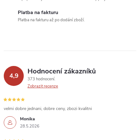
c
í
Platba na fakturu
Platba na fakturu až po dodání zboží.
p
r
v
k
Hodnocení zákazníků
y
4,9
373 hodnocení
v
Zobrazit recenze
ý
velmi dobre jednani, dobre ceny, zbozi kvalitni
p
Monika
i
28.5.2026
s