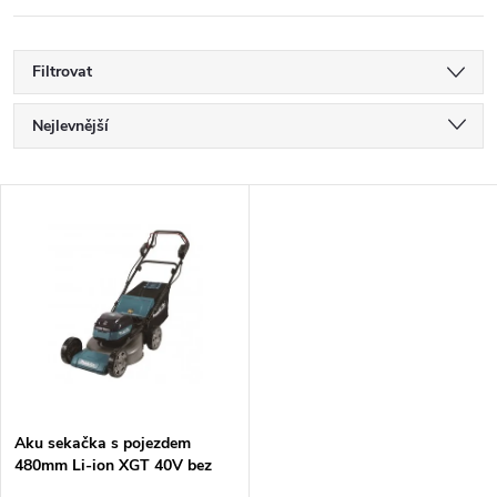
Filtrovat
Ř
Nejlevnější
a
Nejdražší
V
Nejprodávanější
z
ý
Abecedně
e
p
n
i
í
s
p
Aku sekačka s pojezdem
480mm Li-ion XGT 40V bez
p
aku Z