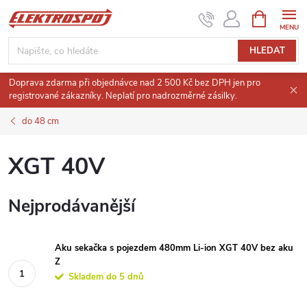
Přejít
NÁKUPNÍ
KOŠÍK
na
obsah
HLEDAT
Doprava zdarma při objednávce nad 2 500 Kč bez DPH jen pro
registrované zákazníky. Neplatí pro nadrozměrné zásilky.
do 48 cm
XGT 40V
Nejprodávanější
Aku sekačka s pojezdem 480mm Li-ion XGT 40V bez aku
Z
Skladem do 5 dnů