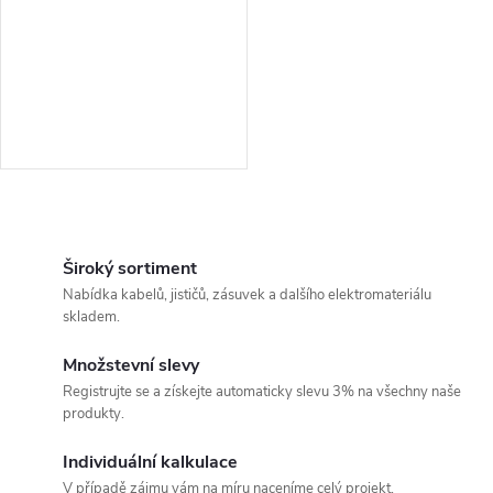
r
r
o
o
d
d
u
u
k
O
k
v
Široký sortiment
t
Nabídka kabelů, jističů, zásuvek a dalšího elektromateriálu
t
l
skladem.
ů
á
ů
Množstevní slevy
Registrujte se a získejte automaticky slevu 3% na všechny naše
d
produkty.
a
Individuální kalkulace
V případě zájmu vám na míru naceníme celý projekt.