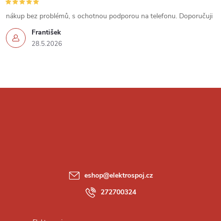
u
nákup bez problémů, s ochotnou podporou na telefonu. Doporučuji
František
28.5.2026
Z
á
p
a
eshop
@
elektrospoj.cz
t
272700324