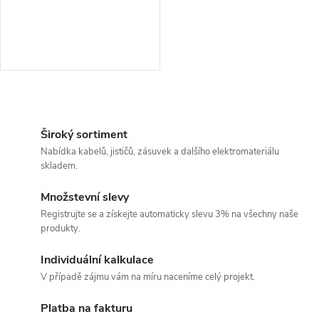
O
v
Široký sortiment
Nabídka kabelů, jističů, zásuvek a dalšího elektromateriálu
l
skladem.
á
Množstevní slevy
Registrujte se a získejte automaticky slevu 3% na všechny naše
d
produkty.
a
Individuální kalkulace
c
V případě zájmu vám na míru naceníme celý projekt.
í
Platba na fakturu