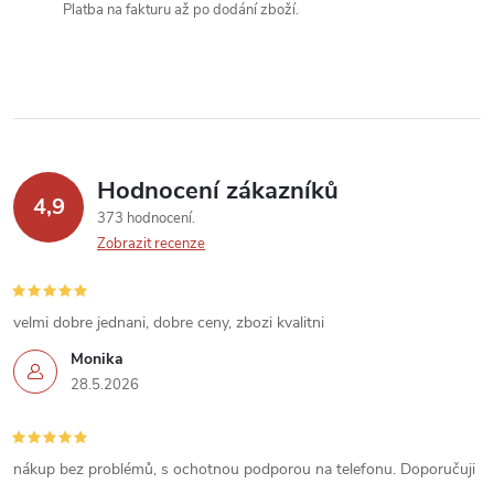
Platba na fakturu až po dodání zboží.
p
r
v
k
Hodnocení zákazníků
y
4,9
373 hodnocení
v
Zobrazit recenze
ý
velmi dobre jednani, dobre ceny, zbozi kvalitni
p
Monika
i
28.5.2026
s
u
nákup bez problémů, s ochotnou podporou na telefonu. Doporučuji