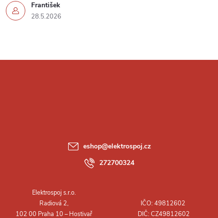
František
28.5.2026
Z
á
p
a
eshop
@
elektrospoj.cz
t
272700324
í