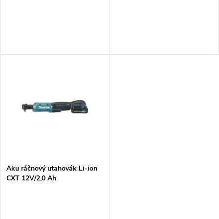
o
o
d
d
u
u
k
k
t
t
ů
ů
Aku ráčnový utahovák Li-ion
CXT 12V/2,0 Ah