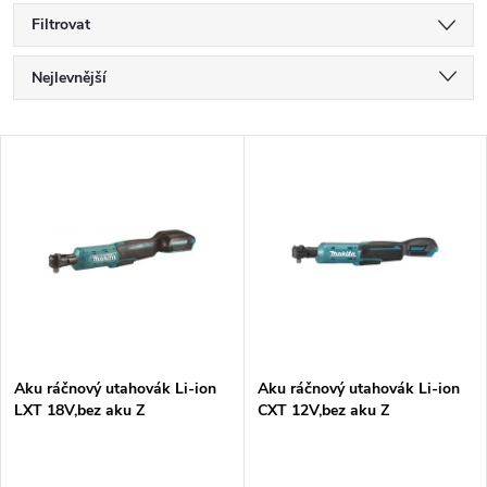
Filtrovat
Ř
Nejlevnější
a
Nejdražší
V
Nejprodávanější
z
ý
Abecedně
e
p
n
i
í
s
p
Aku ráčnový utahovák Li-ion
Aku ráčnový utahovák Li-ion
LXT 18V,bez aku Z
CXT 12V,bez aku Z
p
r
r