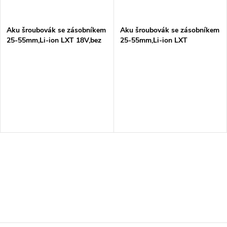
Aku šroubovák se zásobníkem
Aku šroubovák se zásobníkem
25-55mm,Li-ion LXT 18V,bez
25-55mm,Li-ion LXT
aku Z
18V/3,0Ah