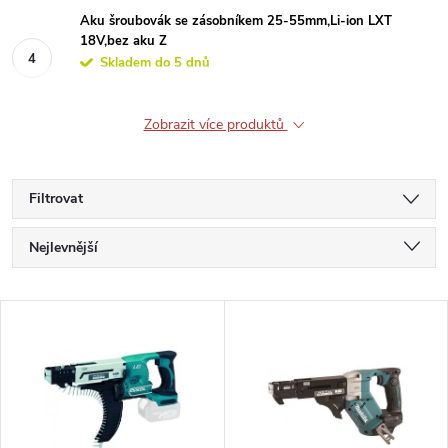
Aku šroubovák se zásobníkem 25-55mm,Li-ion LXT
18V,bez aku Z
Skladem do 5 dnů
Zobrazit více produktů
Filtrovat
Ř
Nejlevnější
a
Nejdražší
V
Nejprodávanější
z
ý
Abecedně
e
p