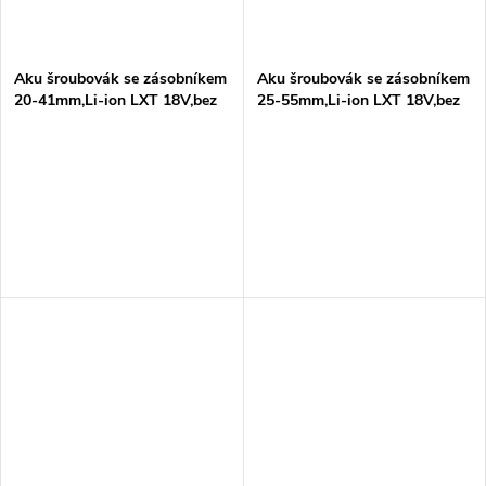
ů
ů
Aku šroubovák se zásobníkem
Aku šroubovák se zásobníkem
20-41mm,Li-ion LXT 18V,bez
25-55mm,Li-ion LXT 18V,bez
aku Z
aku Z