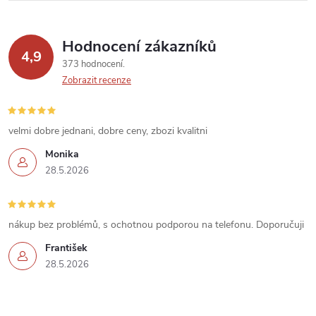
v
k
Hodnocení zákazníků
y
4,9
373 hodnocení
v
Zobrazit recenze
ý
velmi dobre jednani, dobre ceny, zbozi kvalitni
p
Monika
i
28.5.2026
s
u
nákup bez problémů, s ochotnou podporou na telefonu. Doporučuji
František
28.5.2026