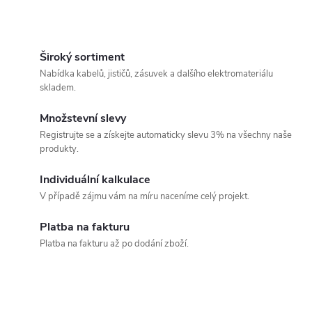
O
v
Široký sortiment
Nabídka kabelů, jističů, zásuvek a dalšího elektromateriálu
l
skladem.
á
Množstevní slevy
Registrujte se a získejte automaticky slevu 3% na všechny naše
d
produkty.
a
Individuální kalkulace
c
V případě zájmu vám na míru naceníme celý projekt.
í
Platba na fakturu
Platba na fakturu až po dodání zboží.
p
r