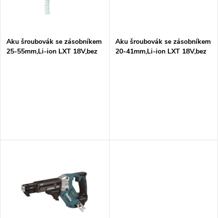
n
i
í
s
p
Aku šroubovák se zásobníkem
Aku šroubovák se zásobníkem
25-55mm,Li-ion LXT 18V,bez
20-41mm,Li-ion LXT 18V,bez
p
aku Z
aku Z
r
r
o
o
d
d
u
u
k
k
t
t