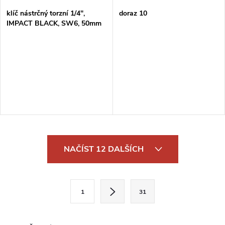
klíč nástrčný torzní 1/4",
doraz 10
IMPACT BLACK, SW6, 50mm
O
NAČÍST 12 DALŠÍCH
v
l
S
1
31
t
á
r