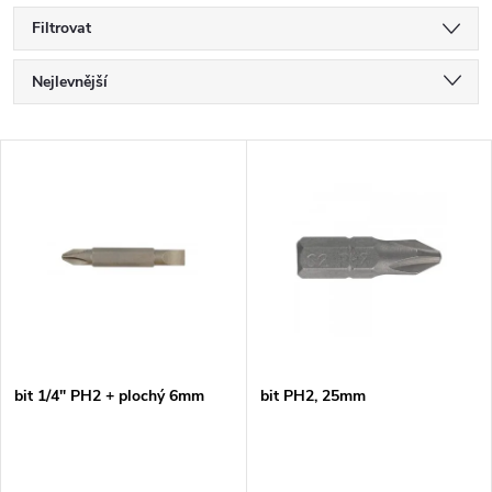
Filtrovat
Ř
Nejlevnější
a
Nejdražší
V
Nejprodávanější
z
ý
Abecedně
e
p
n
i
í
s
p
bit 1/4" PH2 + plochý 6mm
bit PH2, 25mm
p
r