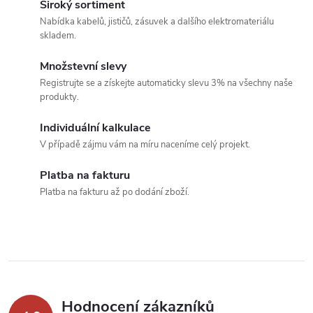
d
á
Široký sortiment
a
n
Nabídka kabelů, jističů, zásuvek a dalšího elektromateriálu
skladem.
k
c
o
Množstevní slevy
í
v
Registrujte se a získejte automaticky slevu 3% na všechny naše
produkty.
á
p
n
Individuální kalkulace
r
í
V případě zájmu vám na míru naceníme celý projekt.
v
Platba na fakturu
k
Platba na fakturu až po dodání zboží.
y
v
ý
p
Hodnocení zákazníků