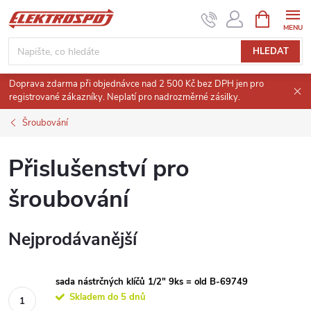
Přejít
NÁKUPNÍ
KOŠÍK
na
obsah
HLEDAT
Doprava zdarma při objednávce nad 2 500 Kč bez DPH jen pro
registrované zákazníky. Neplatí pro nadrozměrné zásilky.
Šroubování
Přislušenství pro
šroubování
Nejprodávanější
sada nástrčných klíčů 1/2" 9ks = old B-69749
Skladem do 5 dnů