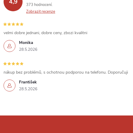
4,9
373 hodnocení
i
Zobrazit recenze
s
u
velmi dobre jednani, dobre ceny, zbozi kvalitni
Monika
28.5.2026
nákup bez problémů, s ochotnou podporou na telefonu. Doporučuji
František
28.5.2026
Z