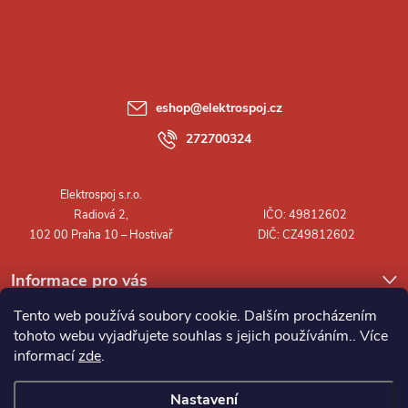
á
p
a
eshop
@
elektrospoj.cz
t
272700324
í
Informace pro vás
Tento web používá soubory cookie. Dalším procházením
tohoto webu vyjadřujete souhlas s jejich používáním.. Více
informací
zde
.
Nastavení