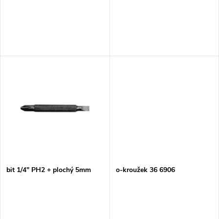
r
o
o
d
d
u
u
k
k
t
t
ů
ů
bit 1/4" PH2 + plochý 5mm
o-kroužek 36 6906