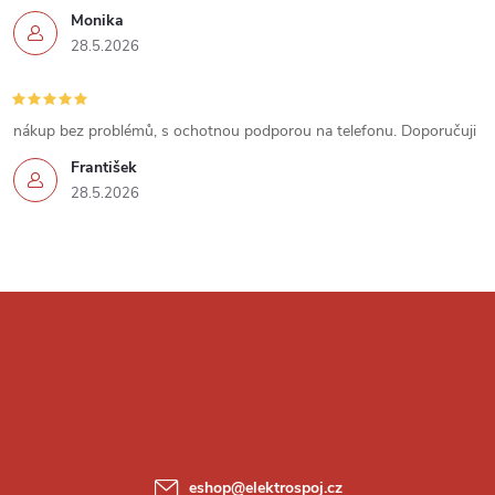
p
Monika
i
28.5.2026
s
u
nákup bez problémů, s ochotnou podporou na telefonu. Doporučuji
František
28.5.2026
Z
á
p
a
eshop
@
elektrospoj.cz