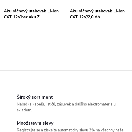
í
s
p
Aku ráčnový utahovák Li-ion
Aku ráčnový utahovák Li-ion
CXT 12V,bez aku Z
CXT 12V/2,0 Ah
p
r
r
o
o
d
d
u
u
k
O
k
v
Široký sortiment
t
Nabídka kabelů, jističů, zásuvek a dalšího elektromateriálu
t
l
skladem.
ů
á
ů
Množstevní slevy
Registrujte se a získejte automaticky slevu 3% na všechny naše