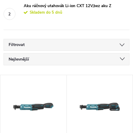
Aku ráčnový utahovák Li-ion CXT 12V,bez aku Z
Skladem do 5 dnů
Filtrovat
Ř
Nejlevnější
a
Nejdražší
V
Nejprodávanější
z
ý
Abecedně
e
p
n
i