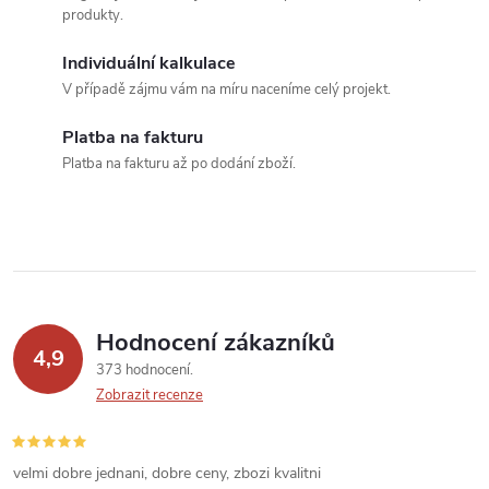
d
produkty.
a
Individuální kalkulace
c
V případě zájmu vám na míru naceníme celý projekt.
í
Platba na fakturu
Platba na fakturu až po dodání zboží.
p
r
v
k
Hodnocení zákazníků
y
4,9
373 hodnocení
v
Zobrazit recenze
ý
velmi dobre jednani, dobre ceny, zbozi kvalitni