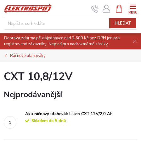
Přejít
NÁKUPNÍ
KOŠÍK
na
obsah
HLEDAT
Doprava zdarma při objednávce nad 2 500 Kč bez DPH jen pro
registrované zákazníky. Neplatí pro nadrozměrné zásilky.
Ráčnové utahováky
CXT 10,8/12V
Nejprodávanější
Aku ráčnový utahovák Li-ion CXT 12V/2,0 Ah
Skladem do 5 dnů