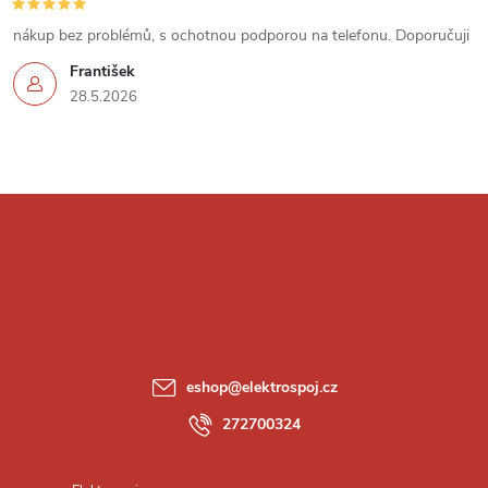
u
nákup bez problémů, s ochotnou podporou na telefonu. Doporučuji
František
28.5.2026
Z
á
p
a
eshop
@
elektrospoj.cz
t
272700324