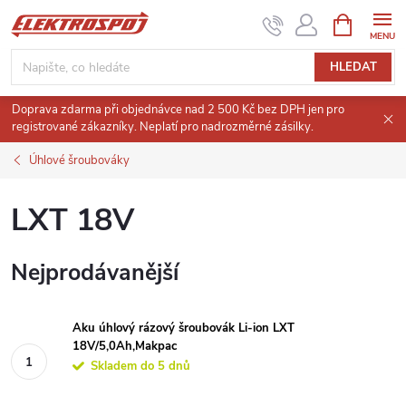
Přejít
NÁKUPNÍ
KOŠÍK
na
obsah
HLEDAT
Doprava zdarma při objednávce nad 2 500 Kč bez DPH jen pro
registrované zákazníky. Neplatí pro nadrozměrné zásilky.
Úhlové šroubováky
LXT 18V
Nejprodávanější
Aku úhlový rázový šroubovák Li-ion LXT
18V/5,0Ah,Makpac
Skladem do 5 dnů