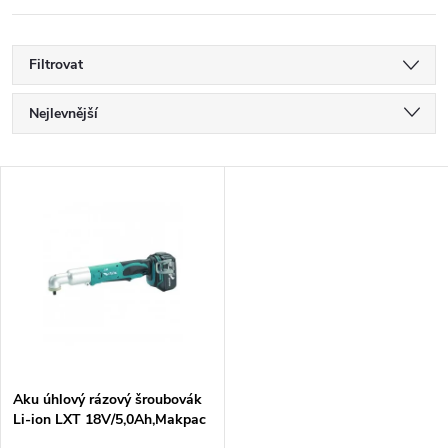
Filtrovat
Ř
Nejlevnější
a
Nejdražší
V
Nejprodávanější
z
ý
Abecedně
e
p
n
i
í
s
p
Aku úhlový rázový šroubovák
Li-ion LXT 18V/5,0Ah,Makpac
p