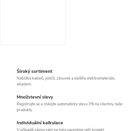
r
r
o
o
d
d
u
u
k
O
k
v
Široký sortiment
t
Nabídka kabelů, jističů, zásuvek a dalšího elektromateriálu
t
l
skladem.
ů
á
ů
Množstevní slevy
Registrujte se a získejte automaticky slevu 3% na všechny naše
d
produkty.
a
Individuální kalkulace
V případě zájmu vám na míru naceníme celý projekt.