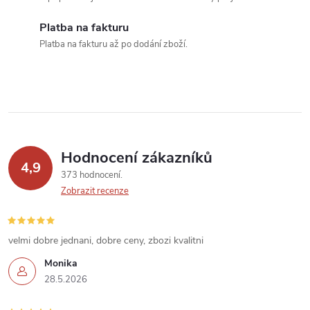
c
í
Platba na fakturu
Platba na fakturu až po dodání zboží.
p
r
v
k
Hodnocení zákazníků
y
4,9
373 hodnocení
v
Zobrazit recenze
ý
velmi dobre jednani, dobre ceny, zbozi kvalitni
p
Monika
i
28.5.2026
s