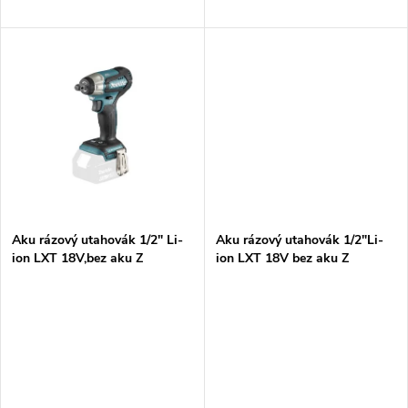
d
u
u
k
k
t
t
ů
ů
Aku rázový utahovák 1/2" Li-
Aku rázový utahovák 1/2"Li-
ion LXT 18V,bez aku Z
ion LXT 18V bez aku Z