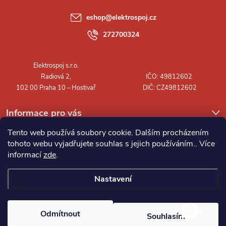
a
eshop
@
elektrospoj.cz
t
272700324
í
Informace pro vás
Tento web používá soubory cookie. Dalším procházením
tohoto webu vyjadřujete souhlas s jejich používáním.. Více
informací
zde
.
Nastavení
Copyright 2026
Elektrospoj s.r.o.
. Všechna práva vyhrazena.
Odmítnout
Souhlasím
Vytvořil Shoptet