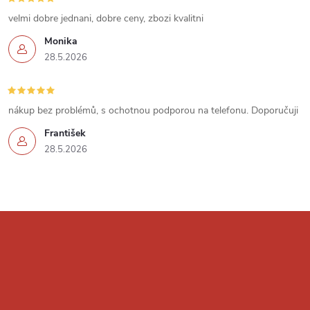
u
velmi dobre jednani, dobre ceny, zbozi kvalitni
Monika
28.5.2026
nákup bez problémů, s ochotnou podporou na telefonu. Doporučuji
František
28.5.2026
Z
á
p