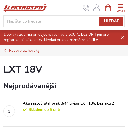
Přejít
NÁKUPNÍ
KOŠÍK
na
obsah
HLEDAT
Doprava zdarma při objednávce nad 2 500 Kč bez DPH jen pro
registrované zákazníky. Neplatí pro nadrozměrné zásilky.
Rázové utahováky
LXT 18V
Nejprodávanější
Aku rázový utahovák 3/4" Li-ion LXT 18V, bez aku Z
Skladem do 5 dnů