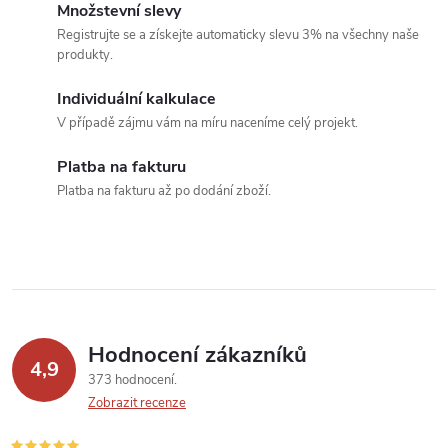
o
Množstevní slevy
í
v
Registrujte se a získejte automaticky slevu 3% na všechny naše
produkty.
á
p
n
Individuální kalkulace
r
í
V případě zájmu vám na míru naceníme celý projekt.
v
Platba na fakturu
k
Platba na fakturu až po dodání zboží.
y
v
ý
p
Hodnocení zákazníků
4,9
373 hodnocení
i
Zobrazit recenze
s