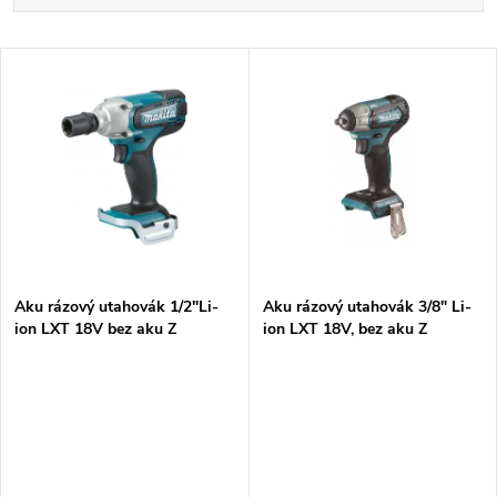
a
Nejdražší
V
Nejprodávanější
z
ý
Abecedně
e
p
n
i
í
s
p
Aku rázový utahovák 1/2"Li-
Aku rázový utahovák 3/8" Li-
ion LXT 18V bez aku Z
ion LXT 18V, bez aku Z
p
r
r
o
o
d