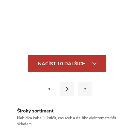
O
NAČÍST 10 DALŠÍCH
v
l
S
1
2
t
á
r
d
á
Široký sortiment
a
n
Nabídka kabelů, jističů, zásuvek a dalšího elektromateriálu
skladem.
k
c