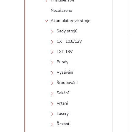
Příslušenství
Nezařazeno
Akumulátorové stroje
Sady strojů
CXT 10,8/12V
LXT 18V
Bundy
Vysávání
Šroubování
Sekání
Vrtání
Lasery
Řezání