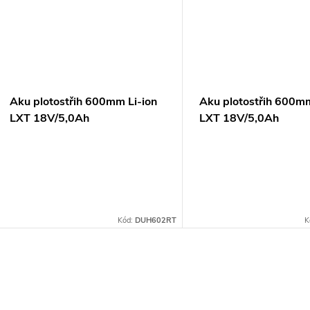
Aku plotostřih 600mm Li-ion
Aku plotostřih 600mm
LXT 18V/5,0Ah
LXT 18V/5,0Ah
Kód:
DUH602RT
K
O
v