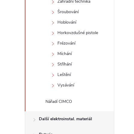
Zahradní technika
l
Šroubování
Hoblování
Horkovzdušné pistole
Frézování
Míchání
Stříhání
í
Leštění
Vysávání
r
Nářadí CIMCO
Další elektroinstal. materiál