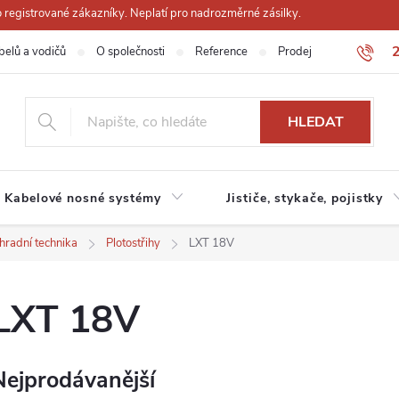
registrované zákazníky. Neplatí pro nadrozměrné zásilky.
belů a vodičů
O společnosti
Reference
Prodejna
Obchodn
HLEDAT
Kabelové nosné systémy
Jističe, stykače, pojistky
hradní technika
Plotostřihy
LXT 18V
LXT 18V
Nejprodávanější