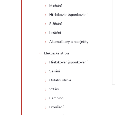
Míchání
Hřebíkování/sponkování
Stříhání
Leštění
Akumulátory a nabíječky
Elektrické stroje
Hřebíkování/sponkování
Sekání
Ostatní stroje
Vrtání
Camping
Broušení