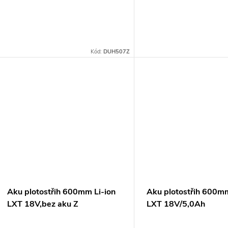
d
o
u
d
k
Kód:
DUH507Z
u
t
k
ů
t
ů
Aku plotostřih 600mm Li-ion
Aku plotostřih 600mm
LXT 18V,bez aku Z
LXT 18V/5,0Ah