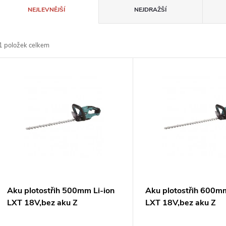
Ř
NEJLEVNĚJŠÍ
NEJDRAŽŠÍ
a
1
položek celkem
z
V
e
ý
n
p
p
s
r
p
Aku plotostřih 500mm Li-ion
Aku plotostřih 600mm
o
LXT 18V,bez aku Z
LXT 18V,bez aku Z
r