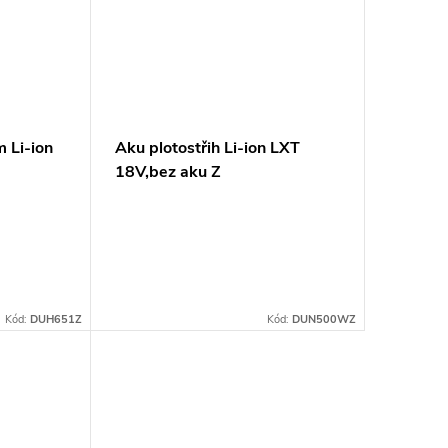
 Li-ion
Aku plotostřih Li-ion LXT
18V,bez aku Z
Kód:
DUH651Z
Kód:
DUN500WZ