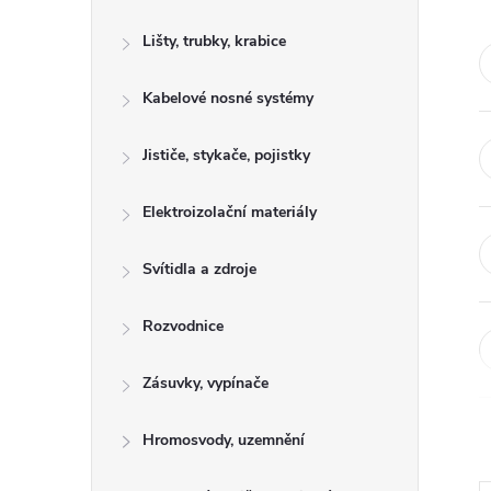
s
Lišty, trubky, krabice
t
Kabelové nosné systémy
r
a
Jističe, stykače, pojistky
n
Elektroizolační materiály
n
Svítidla a zdroje
í
Rozvodnice
p
Zásuvky, vypínače
a
Hromosvody, uzemnění