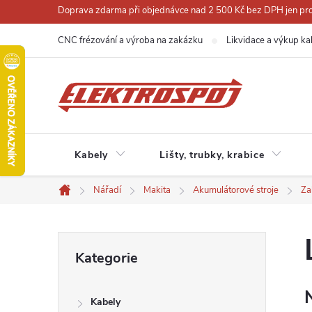
Přejít
Doprava zdarma při objednávce nad 2 500 Kč bez DPH jen pro 
na
CNC frézování a výroba na zakázku
Likvidace a výkup ka
obsah
Kabely
Lišty, trubky, krabice
Nářadí
Makita
Akumulátorové stroje
Za
Domů
P
Přeskočit
Kategorie
kategorie
o
Kabely