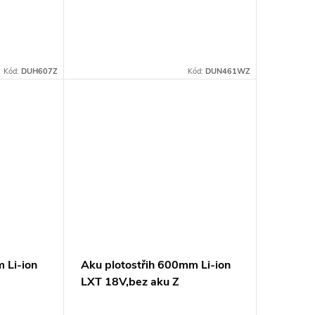
Kód:
DUH607Z
Kód:
DUN461WZ
 Li-ion
Aku plotostřih 600mm Li-ion
LXT 18V,bez aku Z