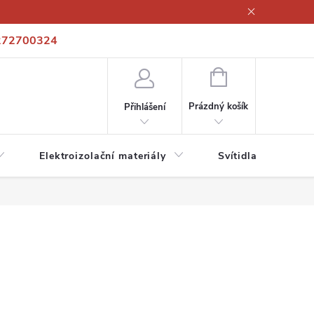
272700324
í podmínky
Podmínky ochrany osobních údajů
Kontakty
NÁKUPNÍ
KOŠÍK
Prázdný košík
Přihlášení
Elektroizolační materiály
Svítidla a zdroje